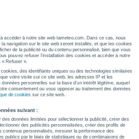
é
ez à accéder à notre site web tameteo.com. Dans ce cas, nous
 navigation sur le site web seront installés, et que les cookies
ficher de la publicité ou du contenu personnalisé, bien que vous
ous pouvez refuser l'installation des cookies et accéder à notre
de pluie
Radar de pluie
Satellites
Modèles
n « Refuser ».
 cookies, des identifiants uniques ou des technologies similaires
que votre visite sur ce site web, les adresses IP et les
s données personnelles sur la base d'un intérêt légitime, auquel
Mardi
Mercredi
Jeudi
Vendredi
 votre consentement ou vous opposer au traitement des données
18 Août
19 Août
20 Août
21 Août
tique de cookies
sur ce site web.
onnées suivant :
r des données limitées pour sélectionner la publicité, créer des
sélectionner des publicités personnalisées, créer des profils de
30°
/
21°
35°
/
19°
36°
/
20°
30°
/
19°
 des contenus personnalisés, mesurer la performance des
s publics par le biais de statistiques ou de combinaisons de