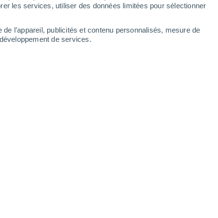
er les services, utiliser des données limitées pour sélectionner
-
36
km/h
13
-
33
km/h
13
-
43
km/h
13
-
43
km/h
e de l’appareil, publicités et contenu personnalisés, mesure de
t développement de services.
Ouest
0 Faible
10
-
22 km/h
FPS:
non
Sud-ouest
0 Faible
9
-
19 km/h
FPS:
non
Sud-ouest
0 Faible
8
-
19 km/h
FPS:
non
Ouest
4 Modéré
8
-
21 km/h
FPS:
6-10
Ouest
7 Élevé
8
-
26 km/h
FPS:
15-25