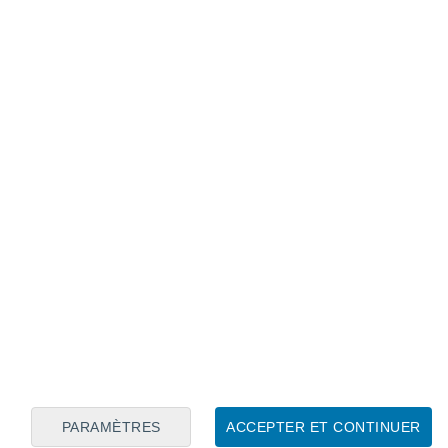
Calendrier lunaire
Lun
Mar
Mer
Jeu
Ven
Sam
Dim
8
9
10
11
12
13
14
15
16
17
18
19
20
21
PARAMÈTRES
ACCEPTER ET CONTINUER
6