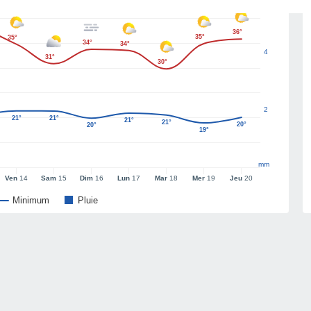
36°
35°
35°
34°
34°
4
31°
30°
2
21°
21°
21°
21°
20°
20°
19°
mm
Ven
14
Sam
15
Dim
16
Lun
17
Mar
18
Mer
19
Jeu
20
Minimum
Pluie