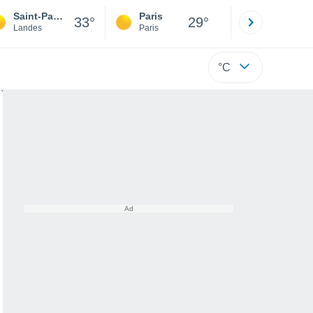
Saint-Paul-en-Born
Paris
Montpelli
33°
29°
Landes
Paris
Hérault
°C