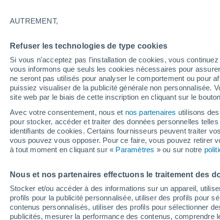
33°
AUTREMENT,
UV
7 Élev
Refuser les technologies de type cookies
Sensation de 33°
FPS
15-25
Si vous n'acceptez pas l'installation de cookies, vous continu
vous informons que seuls les cookies nécessaires pour assurer la
ne seront pas utilisés pour analyser le comportement ou pour af
puissiez visualiser de la publicité générale non personnalisée. V
Météo 1 - 7 jours
Heure par heure
Actualité
Carte 
site web par le biais de cette inscription en cliquant sur le bouto
Avec votre consentement, nous et
nos partenaires
utilisons des
pour stocker, accéder et traiter des données personnelles telles 
identifiants de cookies. Certains fournisseurs peuvent traiter vo
Dimanche
Lundi
Samedi
vous pouvez vous opposer. Pour ce faire, vous pouvez retirer
16 Août
17 Août
15 Août
à tout moment en cliquant sur «
Paramètres
» ou sur notre
poli
Nous et nos partenaires effectuons le traitement des d
Stocker et/ou accéder à des informations sur un appareil, utilise
profils pour la publicité personnalisée, utiliser des profils pour 
34°
/
20°
34°
/
21°
31°
/
21°
contenus personnalisés, utiliser des profils pour sélectionner
publicités, mesurer la performance des contenus, comprendre le