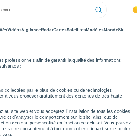
ités
Vidéos
Vigilance
Radar
Cartes
Satellites
Modèles
Monde
Ski
professionnels afin de garantir la qualité des informations
suivantes :
en-Born
Semaine prochaine
s collectées par le biais de cookies ou de technologies
nuer à vous proposer gratuitement des contenus de très haute
rn 8 - 14 jours
z au site web et vous acceptez l'installation de tous les cookies,
...
vre et d'analyser le comportement sur le site, ainsi que de
é et du contenu personnalisé en fonction de celui-ci. Vous pouvez
Heure par heure
tirer votre consentement à tout moment en cliquant sur le bouton
Brume de poussière dans les
te web.
prochaines heures