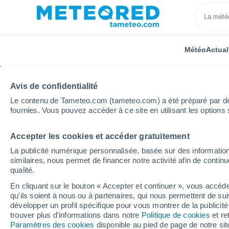
Météo
Actual
Avis de confidentialité
Le contenu de Tameteo.com (tameteo.com) a été préparé par des 
fournies. Vous pouvez accéder à ce site en utilisant les options 
Accepter les cookies et accéder gratuitement
Accueil
Nouvelle-Aquitaine
Landes
Saint-Paul-
La publicité numérique personnalisée, basée sur des information
similaires, nous permet de financer notre activité afin de conti
Météo Saint-Paul-en-Bo
qualité.
En cliquant sur le bouton « Accepter et continuer », vous accéde
14:31
Samedi
qu'ils soient à nous ou à partenaires, qui nous permettent de sui
développer un profil spécifique pour vous montrer de la publicit
trouver plus d'informations dans notre
Politique de cookies
et re
Ensoleillé
Paramètres des cookies
disponible au pied de page de notre si