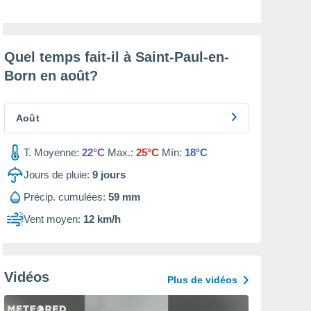
Quel temps fait-il à Saint-Paul-en-
Born en
août
?
Août
T. Moyenne:
22°C
Max.:
25°C
Mín:
18°C
Jours de pluie:
9
jours
Précip. cumulées:
59 mm
Vent moyen:
12 km/h
Vidéos
Plus de vidéos