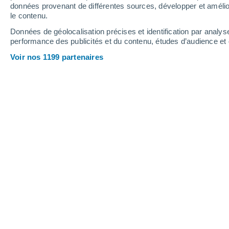
données provenant de différentes sources, développer et amélior
6
-
29
km/h
10
-
42
km/h
11
10
-
45
km/h
le contenu.
Données de géolocalisation précises et identification par analys
performance des publicités et du contenu, études d’audience e
Samedi 15 août
Voir nos 1199 partenaires
Ciel variable
23°
02:00
T. ressentie
20°
Ciel variable
22°
05:00
T. ressentie
22°
Ciel variable
22°
08:00
T. ressentie
20°
Ciel variable
27°
11:00
T. ressentie
28°
Éclaircies
30°
14:00
T. ressentie
32°