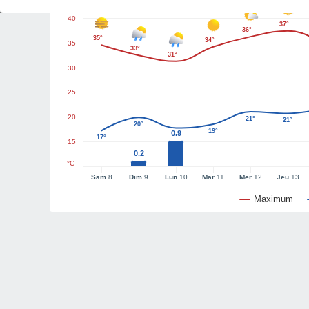
40
37°
36°
35°
34°
35
33°
31°
30
25
20
21°
21°
20°
19°
0.9
17°
15
0.2
°C
Sam
8
Dim
9
Lun
10
Mar
11
Mer
12
Jeu
13
Maximum