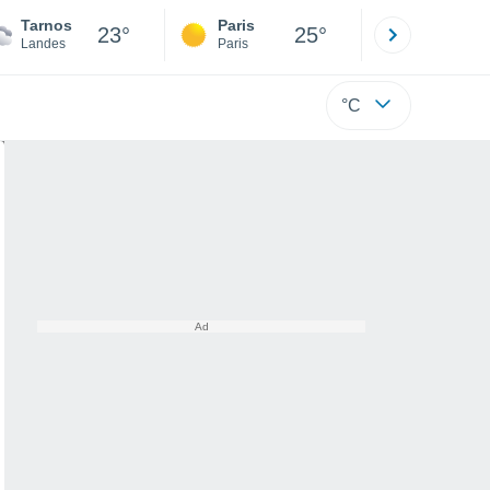
Tarnos
Paris
Montpelli
23°
25°
Landes
Paris
Hérault
°C