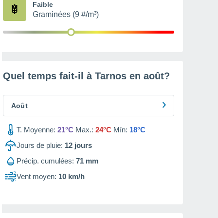
Faible
Graminées (9 #/m³)
Quel temps fait-il à Tarnos en
août
?
Août
T. Moyenne:
21°C
Max.:
24°C
Mín:
18°C
Jours de pluie:
12
jours
Précip. cumulées:
71 mm
Vent moyen:
10 km/h