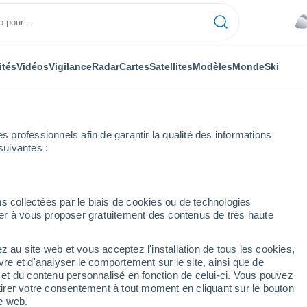
ités
Vidéos
Vigilance
Radar
Cartes
Satellites
Modèles
Monde
Ski
professionnels afin de garantir la qualité des informations
suivantes :
s collectées par le biais de cookies ou de technologies
nuer à vous proposer gratuitement des contenus de très haute
z au site web et vous acceptez l'installation de tous les cookies,
...
vre et d'analyser le comportement sur le site, ainsi que de
é et du contenu personnalisé en fonction de celui-ci. Vous pouvez
Heure par heure
tirer votre consentement à tout moment en cliquant sur le bouton
Intervalles nuageux dans les
te web.
prochaines heures