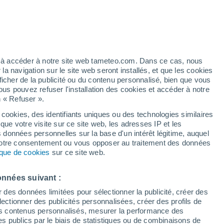
/h
ez à accéder à notre site web tameteo.com. Dans ce cas, nous
 navigation sur le site web seront installés, et que les cookies
ficher de la publicité ou du contenu personnalisé, bien que vous
ous pouvez refuser l'installation des cookies et accéder à notre
n « Refuser ».
 cookies, des identifiants uniques ou des technologies similaires
que votre visite sur ce site web, les adresses IP et les
 de couverture nuageuse
Radar de pluie
Satellites
Modèles
s données personnelles sur la base d'un intérêt légitime, auquel
 votre consentement ou vous opposer au traitement des données
tique de cookies
sur ce site web.
imanche
Lundi
Mardi
Mercredi
onnées suivant :
9 Août
10 Août
11 Août
12 Août
r des données limitées pour sélectionner la publicité, créer des
sélectionner des publicités personnalisées, créer des profils de
 des contenus personnalisés, mesurer la performance des
s publics par le biais de statistiques ou de combinaisons de