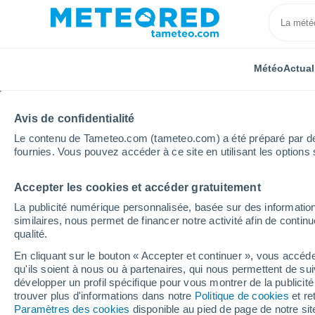
Météo
Actual
Avis de confidentialité
Le contenu de Tameteo.com (tameteo.com) a été préparé par des 
fournies. Vous pouvez accéder à ce site en utilisant les options 
Accepter les cookies et accéder gratuitement
Accueil
Nouvelle-Aquitaine
Landes
Tarnos
La publicité numérique personnalisée, basée sur des information
similaires, nous permet de financer notre activité afin de conti
Météo Tarnos
qualité.
En cliquant sur le bouton « Accepter et continuer », vous accéde
19:34
Jeudi
qu'ils soient à nous ou à partenaires, qui nous permettent de sui
développer un profil spécifique pour vous montrer de la publicit
trouver plus d'informations dans notre
Politique de cookies
et re
Éclaircies
Paramètres des cookies
disponible au pied de page de notre si