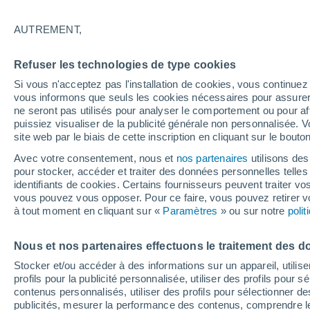
22°
AUTREMENT,
Nord
Refuser les technologies de type cookies
Sensation de 24°
14
-
31 km
Si vous n'acceptez pas l'installation de cookies, vous continu
vous informons que seuls les cookies nécessaires pour assurer la
ne seront pas utilisés pour analyser le comportement ou pour af
puissiez visualiser de la publicité générale non personnalisée. V
Flash info
site web par le biais de cette inscription en cliquant sur le bouto
Une nouvelle canicule attendue la semaine
prochaine en France !
Avec votre consentement, nous et
nos partenaires
utilisons des
pour stocker, accéder et traiter des données personnelles telles 
Météo 1 - 7 jours
Heure par heure
Actualité
Carte
identifiants de cookies. Certains fournisseurs peuvent traiter vo
vous pouvez vous opposer. Pour ce faire, vous pouvez retirer
à tout moment en cliquant sur «
Paramètres
» ou sur notre
poli
Demain
Samedi
D
Aujourd´hui
Nous et nos partenaires effectuons le traitement des d
7 Août
8 Août
6 Août
Stocker et/ou accéder à des informations sur un appareil, utilise
profils pour la publicité personnalisée, utiliser des profils pour 
contenus personnalisés, utiliser des profils pour sélectionner
publicités, mesurer la performance des contenus, comprendre le
50%