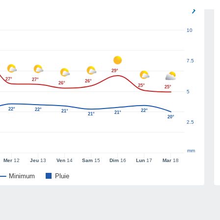
10
7.5
29°
27°
27°
26°
26°
25°
25°
5
22°
22°
22°
21°
21°
21°
20°
2.5
mm
Mer
12
Jeu
13
Ven
14
Sam
15
Dim
16
Lun
17
Mar
18
Minimum
Pluie