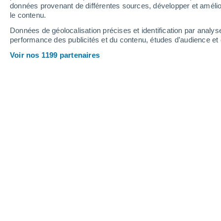
1.2 mm
données provenant de différentes sources, développer et amélior
le contenu.
26°
/
18°
27°
/
20°
25°
/
20°
Données de géolocalisation précises et identification par analys
performance des publicités et du contenu, études d’audience e
16
-
33
km/h
14
-
32
km/h
14
17
-
36
km/h
Voir nos 1199 partenaires
Météo Tarnos aujourd´hui
, 6 août
Ciel variable
23°
17:00
T. ressentie
25°
Ciel variable
23°
18:00
T. ressentie
25°
Ciel variable
23°
19:00
T. ressentie
24°
Éclaircies
22°
20:00
T. ressentie
24°