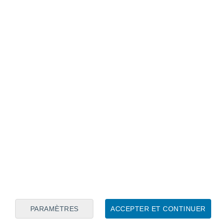
Calendrier lunaire
Lun
Mar
Mer
Jeu
Ven
Sam
Dim
6
7
8
9
10
11
12
13
14
15
16
17
18
19
PARAMÈTRES
ACCEPTER ET CONTINUER