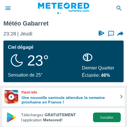
Météo Gabarret
e
ntialité
23:28
Jeudi
...
enu de
o.com
Ciel dégagé
o.com) a
23°
aré par
onnels
Dernier Quartier
arantir
Sensation de 25°
Éclairée:
46%
té des
ions
. Vous
Flash info
accéder
Une nouvelle canicule attendue la semaine
e en
prochaine en France !
 les
Téléchargez
GRATUITEMENT
s :
Installer
l’application
Meteored!
r les