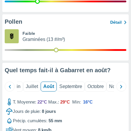
nées
lles sur
d'un
égitime,
Pollen
Détail
vous
vous
Faible
 Pour ce
Graminées (13 #/m³)
ous
etirer
ement
 opposer
Quel temps fait-il à Gabarret en
août
?
ement
nées à
ment en
Mai
Juin
Juillet
Août
Septembre
Octobre
Novembre
 sur «
res
» ou
e
T. Moyenne:
22°C
Max.:
29°C
Mín:
16°C
que de
kies
Jours de pluie:
8
jours
ite web.
Précip. cumulées:
55 mm
t nos
Vent moyen:
8 km/h