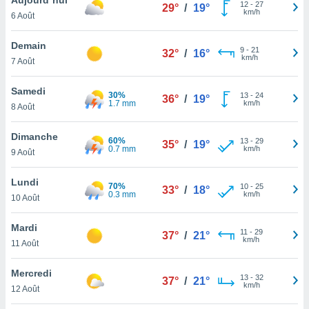
n «
12
-
27
29°
/
19°
km/h
6 Août
 et
r »,
cédez au
Demain
9
-
21
32°
/
16°
 et vous
km/h
7 Août
z
ation de
Samedi
30%
13
-
24
36°
/
19°
1.7 mm
km/h
8 Août
qu'ils
 nous ou
aires,
Dimanche
60%
13
-
29
35°
/
19°
0.7 mm
km/h
9 Août
nt de
t
Lundi
70%
10
-
25
er le
33°
/
18°
0.3 mm
km/h
10 Août
ement
te, ainsi
Mardi
11
-
29
37°
/
21°
km/h
per un
11 Août
écifique
us
Mercredi
13
-
32
de la
37°
/
21°
km/h
12 Août
 et du