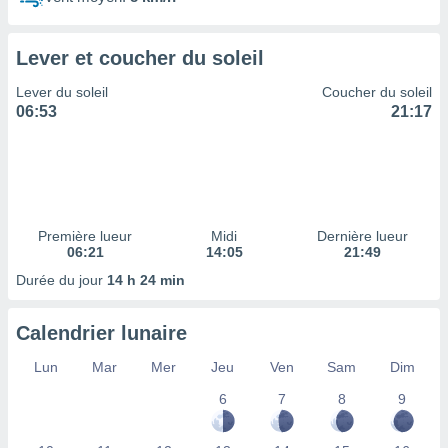
ires
ons le
ent des
Lever et coucher du soleil
es
 :
Lever du soleil
Coucher du soleil
et/ou
06:53
21:17
 à des
ions sur
eil,
des
limitées
Première lueur
Midi
Dernière lueur
nner la
06:21
14:05
21:49
, créer
ils pour
Durée du jour
14 h 24 min
ité
lisée,
Calendrier lunaire
des
our
Lun
Mar
Mer
Jeu
Ven
Sam
Dim
nner des
és
6
7
8
9
lisées,
s profils
enus