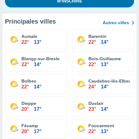
Principales villes
Autres villes
Aumale
Barentin
22°
13°
22°
14°
Blangy-sur-Bresle
Bois-Guillaume
22°
14°
22°
13°
Bolbec
Caudebec-lès-Elbeuf
22°
14°
24°
14°
Dieppe
Duclair
20°
17°
23°
14°
Fécamp
Foucarmont
20°
17°
22°
13°