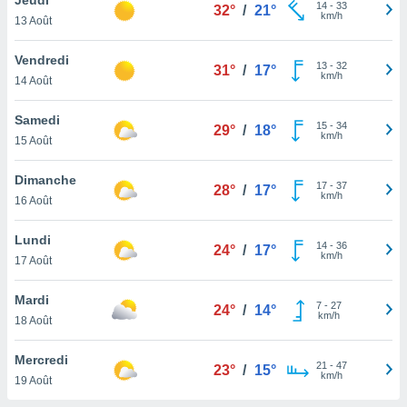
n «
14
-
33
32°
/
21°
km/h
13 Août
 et
r »,
cédez au
Vendredi
13
-
32
31°
/
17°
 et vous
km/h
14 Août
z
ation de
Samedi
15
-
34
29°
/
18°
km/h
15 Août
qu'ils
 nous ou
aires,
Dimanche
17
-
37
28°
/
17°
km/h
16 Août
nt de
t
Lundi
14
-
36
er le
24°
/
17°
km/h
17 Août
ement
te, ainsi
Mardi
7
-
27
24°
/
14°
km/h
per un
18 Août
écifique
us
Mercredi
21
-
47
de la
23°
/
15°
km/h
19 Août
 et du