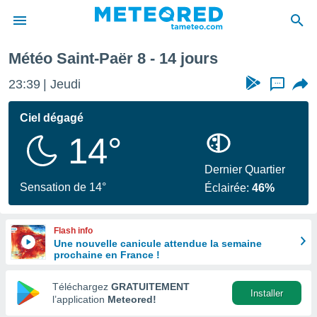
 prochaine
Météo Saint-Paër 8 - 14 jours
e
ntialité
23:39
Jeudi
...
enu de
o.com
Ciel dégagé
o.com) a
14°
aré par
onnels
Dernier Quartier
arantir
Sensation de 14°
Éclairée:
46%
té des
ions
. Vous
Flash info
accéder
Une nouvelle canicule attendue la semaine
e en
prochaine en France !
 les
Téléchargez
GRATUITEMENT
s :
Installer
l’application
Meteored!
r les