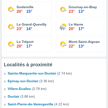
Goderville
Gournay-en-Bray
20°
15°
23°
13°
Le Grand-Quevilly
Le Havre
23°
14°
20°
17°
Le Tréport
Mont-Saint-Aignan
20°
17°
22°
13°
Localités à proximité
Sainte-Marguerite-sur-Duclair
(2.74 km)
Epinay-sur-Duclair
(3.36 km)
Villers-Ecalles
(3.78 km)
Duclair
(3.88 km)
Saint-Pierre-de-Varengeville
(4.22 km)