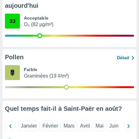
pour
aujourd'hui
 le
ement
Acceptable
afficher
33
O₃ (82 µg/m³)
licité ou
enu
lisé,
e vous
r de la
Pollen
Détail
 non
Faible
lisée.
Graminées (19 #/m³)
uvez
ation des
et
à notre
 par le
Quel temps fait-il à Saint-Paër en
août
?
 cette
ion en
sur le
Janvier
Février
Mars
Avril
Mai
Juin
Juillet
«
».