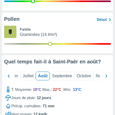
nées
lles sur
d'un
égitime,
Pollen
Détail
vous
vous
Faible
 Pour ce
Graminées (14 #/m³)
ous
etirer
ement
 opposer
Quel temps fait-il à Saint-Paër en
août
?
ement
nées à
ment en
Mai
Juin
Juillet
Août
Septembre
Octobre
Novembre
 sur «
res
» ou
e
T. Moyenne:
18°C
Max.:
22°C
Mín:
13°C
que de
kies
Jours de pluie:
12
jours
ite web.
Précip. cumulées:
71 mm
t nos
Vent moyen:
12 km/h