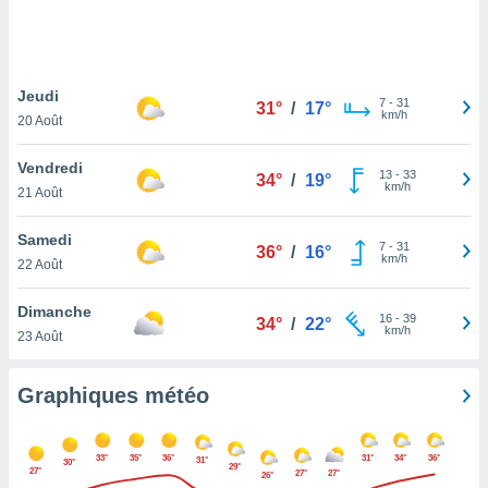
logies
e
s
Jeudi
tez pas
7
-
31
31°
/
17°
km/h
ation de
20 Août
, vous
z à
Vendredi
13
-
33
34°
/
19°
à notre
km/h
21 Août
.com.
Samedi
 cas,
7
-
31
36°
/
16°
km/h
us
22 Août
ns que
s
Dimanche
16
-
39
34°
/
22°
km/h
23 Août
ires
urer la
on sur le
Graphiques météo
 seront
, et que
ies ne
33°
35°
36°
31°
34°
36°
31°
30°
29°
as
27°
27°
27°
26°