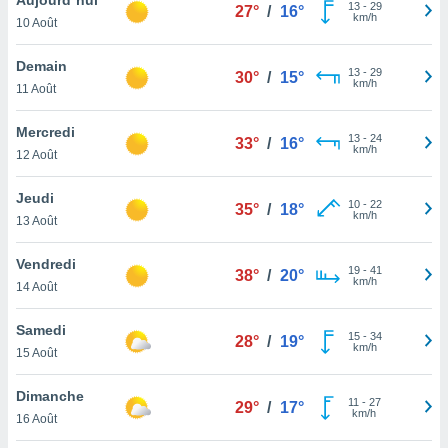
n «
13
-
29
27°
/
16°
km/h
10 Août
 et
r »,
cédez au
Demain
13
-
29
30°
/
15°
 et vous
km/h
11 Août
z
ation de
Mercredi
13
-
24
33°
/
16°
km/h
12 Août
qu'ils
 nous ou
aires,
Jeudi
10
-
22
35°
/
18°
km/h
13 Août
nt de
t
Vendredi
19
-
41
er le
38°
/
20°
km/h
14 Août
ement
te, ainsi
Samedi
15
-
34
28°
/
19°
km/h
per un
15 Août
écifique
us
Dimanche
11
-
27
de la
29°
/
17°
km/h
16 Août
 et du