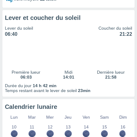
ires
ons le
ent des
Lever et coucher du soleil
es
 :
Lever du soleil
Coucher du soleil
et/ou
06:40
21:22
 à des
ions sur
eil,
des
limitées
Première lueur
Midi
Dernière lueur
nner la
06:03
14:01
21:58
, créer
ils pour
Durée du jour
14 h 42 min
ité
Temps restant avant le lever de soleil
23min
lisée,
des
Calendrier lunaire
our
nner des
Lun
Mar
Mer
Jeu
Ven
Sam
Dim
és
lisées,
10
11
12
13
14
15
16
s profils
enus