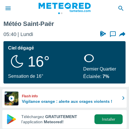
Météo Saint-Paër
e
ntialité
05:40
Lundi
...
enu de
o.com
Ciel dégagé
o.com) a
16°
aré par
onnels
Dernier Quartier
arantir
Sensation de 16°
Éclairée:
7%
té des
ions
. Vous
accéder
Flash info
e en
Vigilance orange : alerte aux orages violents !
 les
Téléchargez
GRATUITEMENT
s :
Installer
l’application
Meteored!
r les