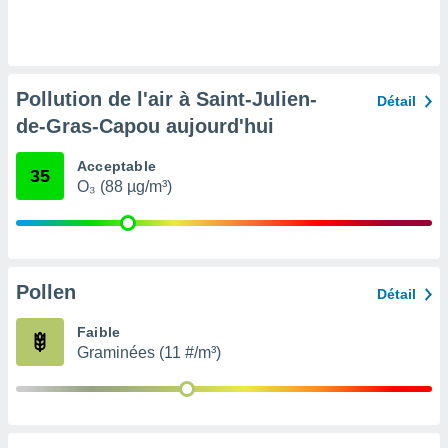
pour
 le
ement
afficher
licité ou
Pollution de l'air à Saint-Julien-
enu
Détail
lisé,
de-Gras-Capou aujourd'hui
e vous
Acceptable
r de la
35
O₃ (88 µg/m³)
 non
lisée.
uvez
ation des
Pollen
Détail
et
à notre
Faible
 par le
Graminées (11 #/m³)
 cette
ion en
sur le
«
».