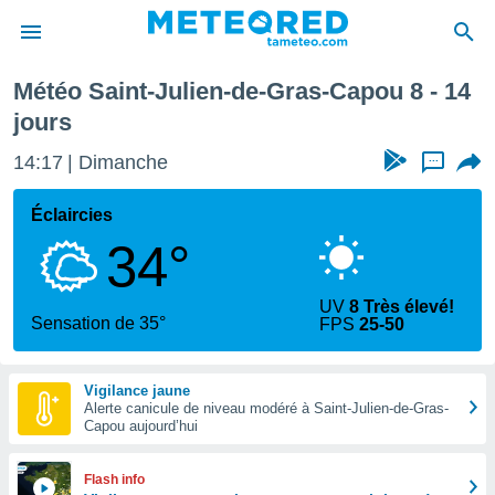
emaine prochaine
Météo Saint-Julien-de-Gras-Capou 8 - 14
e
jours
ntialité
enu de
14:17
Dimanche
...
o.com
o.com) a
Éclaircies
aré par
34°
onnels
arantir
té des
UV
8 Très élevé!
Sensation de 35°
ions
FPS
25-50
. Vous
accéder
e en
Vigilance jaune
 les
Alerte canicule de niveau modéré à Saint-Julien-de-Gras-
Capou aujourd’hui
s :
Flash info
r les