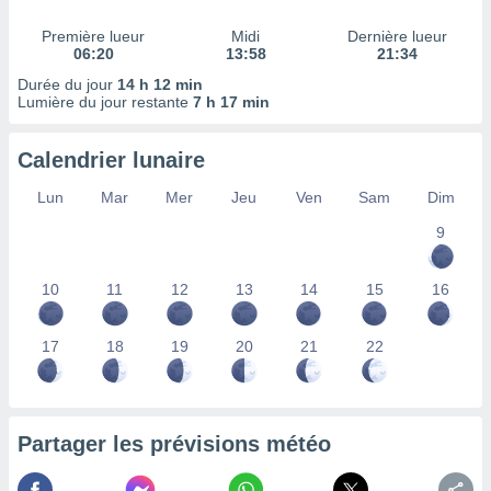
nées
lles sur
Première lueur
Midi
Dernière lueur
06:20
13:58
21:34
d'un
égitime,
Durée du jour
14 h 12 min
vous
Lumière du jour restante
7 h 17 min
vous
 Pour ce
Calendrier lunaire
ous
etirer
Lun
Mar
Mer
Jeu
Ven
Sam
Dim
ement
9
 opposer
ement
nées à
10
11
12
13
14
15
16
ment en
 sur «
res
» ou
17
18
19
20
21
22
e
que de
kies
ite web.
Partager les prévisions météo
t nos