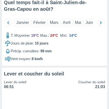
Quel temps fait-il à Saint-Julien-de-
tre
Gras-Capou en
août
?
ement,
enaires
Janvier
Février
Mars
Avril
Mai
Juin
Juillet
s des
 des
nts
T. Moyenne:
19°C
Max.:
24°C
Mín:
14°C
 ou des
gies
Jours de pluie:
15
jours
es pour
Précip. cumulées:
99 mm
 accéder
r des
Vent moyen:
8 km/h
lles
ue votre
Lever et coucher du soleil
r ce site
Lever du soleil
Coucher du soleil
 IP et
06:51
21:03
ifiants
es.
eurs
traiter