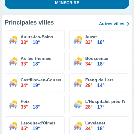
Principales villes
Autres villes
Aulus-les-Bains
Auzat
33°
18°
33°
18°
Ax-les-thermes
Boussenac
33°
18°
34°
18°
Castillon-en-Couserans
Etang de Lers
34°
19°
29°
14°
Foix
L'Hospitalet-près-l'And
35°
18°
28°
17°
Laroque-d'Olmes
Lavelanet
35°
19°
34°
18°