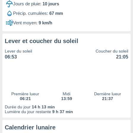
ires
Jours de pluie:
10
jours
ons le
ent des
Précip. cumulées:
67 mm
es
Vent moyen:
9 km/h
 :
et/ou
 à des
Lever et coucher du soleil
ions sur
eil,
Lever du soleil
Coucher du soleil
des
06:53
21:05
limitées
nner la
, créer
ils pour
ité
lisée,
Première lueur
Midi
Dernière lueur
06:21
13:59
21:37
des
our
Durée du jour
14 h 13 min
nner des
Lumière du jour restante
9 h 37 min
és
lisées,
Calendrier lunaire
s profils
enus