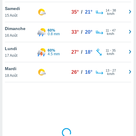
lisé en
Samedi
 de
14
-
38
35°
/
21°
km/h
15 Août
. Vous
rouver
Dimanche
60%
11
-
47
33°
/
20°
ations
0.8 mm
km/h
16 Août
re
que de
Lundi
60%
kies
11
-
35
27°
/
18°
4.5 mm
km/h
17 Août
r votre
ement à
ment en
Mardi
13
-
27
26°
/
16°
sur le
km/h
18 Août
res des
kies
le au
page de
te web.
MENT,
 les