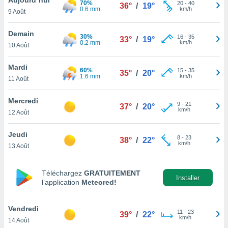
70%
n «
20
-
40
36°
/
19°
0.6 mm
km/h
9 Août
 et
r »,
cédez au
Demain
30%
16
-
35
33°
/
19°
 et vous
0.2 mm
km/h
10 Août
z
ation de
Mardi
60%
15
-
35
35°
/
20°
1.6 mm
km/h
11 Août
qu'ils
 nous ou
aires,
Mercredi
9
-
21
37°
/
20°
km/h
12 Août
nt de
t
Jeudi
8
-
23
er le
38°
/
22°
km/h
13 Août
ement
te, ainsi
Téléchargez
GRATUITEMENT
per un
Installer
l’application
Meteored!
écifique
us
de la
Vendredi
11
-
23
39°
/
22°
 et du
km/h
14 Août