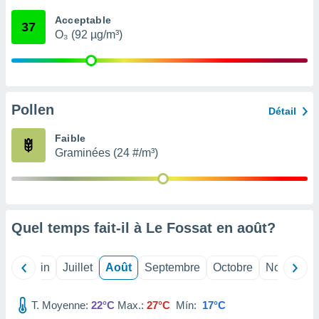
nées
Acceptable
lles sur
37
O₃ (92 µg/m³)
d'un
égitime,
vous
vous
 Pour ce
ous
Pollen
Détail
etirer
Faible
ement
Graminées (24 #/m³)
 opposer
ement
nées à
ment en
 sur «
res
» ou
Quel temps fait-il à Le Fossat en
août
?
e
que de
kies
Mai
Juin
Juillet
Août
Septembre
Octobre
Novembre
ite web.
T. Moyenne:
22°C
Max.:
27°C
Mín:
17°C
t nos