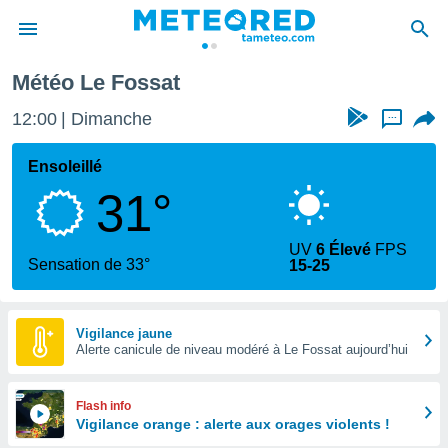
Météo Le Fossat
e
ntialité
12:00
Dimanche
...
enu de
o.com
Ensoleillé
o.com) a
31°
aré par
onnels
UV
6 Élevé
FPS
arantir
Sensation de 33°
15-25
té des
ions
. Vous
accéder
Vigilance jaune
e en
Alerte canicule de niveau modéré à Le Fossat aujourd’hui
 les
s :
Flash info
Vigilance orange : alerte aux orages violents !
r les