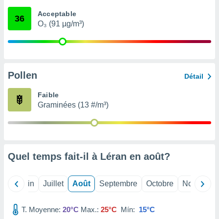
nées
Acceptable
lles sur
36
O₃ (91 µg/m³)
d'un
égitime,
vous
vous
 Pour ce
ous
Pollen
Détail
etirer
Faible
ement
Graminées (13 #/m³)
 opposer
ement
nées à
ment en
 sur «
res
» ou
Quel temps fait-il à Léran en
août
?
e
que de
kies
Mai
Juin
Juillet
Août
Septembre
Octobre
Novembre
ite web.
T. Moyenne:
20°C
Max.:
25°C
Mín:
15°C
t nos