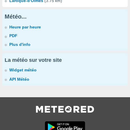
Laroque-d'Olmes
(3.75 km)
Météo...
Heure par heure
PDF
Plus d'info
La météo sur votre site
Widget météo
API Météo