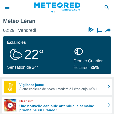
Météo Léran
e
ntialité
02:29
Vendredi
...
enu de
o.com
Éclaircies
o.com) a
22°
aré par
onnels
Dernier Quartier
arantir
Sensation de 24°
Éclairée:
35%
té des
ions
. Vous
accéder
Vigilance jaune
e en
Alerte canicule de niveau modéré à Léran aujourd’hui
 les
Flash info
s :
Une nouvelle canicule attendue la semaine
prochaine en France !
r les