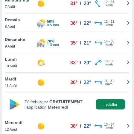
n «
12
-
31
31°
/
20°
km/h
7 Août
 et
r »,
cédez au
Demain
50%
12
-
31
36°
/
22°
 et vous
0.5 mm
km/h
8 Août
z
ation de
Dimanche
70%
14
-
35
35°
/
21°
1.3 mm
km/h
9 Août
qu'ils
 nous ou
aires,
Lundi
13
-
35
33°
/
20°
km/h
10 Août
nt de
t
Mardi
11
-
31
er le
36°
/
22°
km/h
11 Août
ement
te, ainsi
Téléchargez
GRATUITEMENT
per un
Installer
l’application
Meteored!
écifique
us
de la
Mercredi
13
-
34
38°
/
22°
 et du
km/h
12 Août