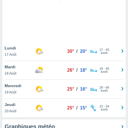
logies
e
s
tez pas
ation de
, vous
z à
à notre
Lundi
17
-
43
30°
/
20°
km/h
17 Août
.com.
 cas,
Mardi
18
-
45
us
26°
/
18°
km/h
18 Août
ns que
s
Mercredi
29
-
66
25°
/
16°
ires
km/h
19 Août
urer la
on sur le
Jeudi
23
-
54
 seront
25°
/
15°
km/h
20 Août
, et que
ies ne
as
Graphiques météo