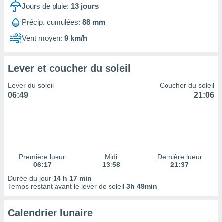
ires
Jours de pluie:
13
jours
ons le
ent des
Précip. cumulées:
88 mm
es
Vent moyen:
9 km/h
 :
et/ou
 à des
Lever et coucher du soleil
ions sur
eil,
Lever du soleil
Coucher du soleil
des
06:49
21:06
limitées
nner la
, créer
ils pour
ité
lisée,
Première lueur
Midi
Dernière lueur
06:17
13:58
21:37
des
our
Durée du jour
14 h 17 min
nner des
Temps restant avant le lever de soleil
3h 49min
és
lisées,
Calendrier lunaire
s profils
enus