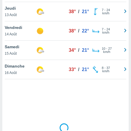
lisé en
Jeudi
 de
7
-
24
38°
/
21°
km/h
13 Août
. Vous
rouver
Vendredi
7
-
24
38°
/
22°
ations
km/h
14 Août
re
que de
Samedi
kies
10
-
27
34°
/
21°
km/h
15 Août
r votre
ement à
ment en
Dimanche
8
-
37
33°
/
21°
sur le
km/h
16 Août
res des
kies
le au
page de
te web.
MENT,
 les