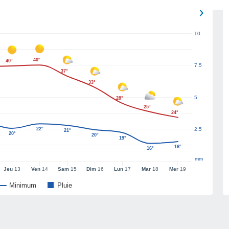
10
40°
40°
7.5
37°
33°
5
28°
25°
24°
22°
2.5
21°
20°
20°
19°
16°
16°
mm
Jeu
13
Ven
14
Sam
15
Dim
16
Lun
17
Mar
18
Mer
19
Minimum
Pluie