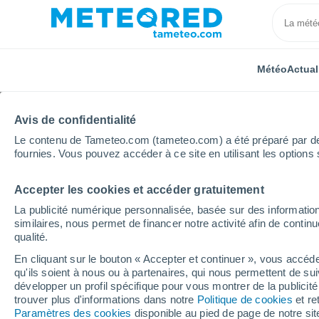
Météo
Actual
Avis de confidentialité
Le contenu de Tameteo.com (tameteo.com) a été préparé par des 
fournies. Vous pouvez accéder à ce site en utilisant les options 
Accepter les cookies et accéder gratuitement
Accueil
Nouvelle-Aquitaine
Département de la Corr
La publicité numérique personnalisée, basée sur des information
similaires, nous permet de financer notre activité afin de conti
Météo Saint-Cyprien 8 -
qualité.
En cliquant sur le bouton « Accepter et continuer », vous accéde
08:08
Vendredi
qu'ils soient à nous ou à partenaires, qui nous permettent de sui
développer un profil spécifique pour vous montrer de la publicit
trouver plus d'informations dans notre
Politique de cookies
et re
Ensoleillé
Paramètres des cookies
disponible au pied de page de notre si