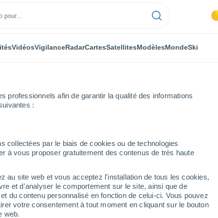
ités
Vidéos
Vigilance
Radar
Cartes
Satellites
Modèles
Monde
Ski
professionnels afin de garantir la qualité des informations
suivantes :
èze
Saint-Cyprien
Semaine prochaine
s collectées par le biais de cookies ou de technologies
nuer à vous proposer gratuitement des contenus de très haute
 14 jours
z au site web et vous acceptez l'installation de tous les cookies,
...
vre et d'analyser le comportement sur le site, ainsi que de
é et du contenu personnalisé en fonction de celui-ci. Vous pouvez
Heure par heure
tirer votre consentement à tout moment en cliquant sur le bouton
Ciel dégagé dans les prochaines
te web.
heures