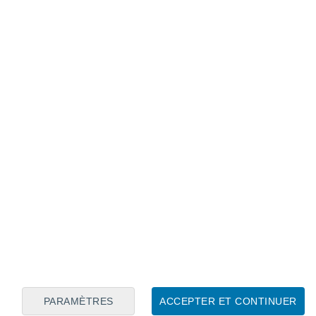
Calendrier lunaire
Lun
Mar
Mer
Jeu
Ven
Sam
Dim
7
8
9
10
11
12
13
14
15
16
17
18
19
20
PARAMÈTRES
ACCEPTER ET CONTINUER