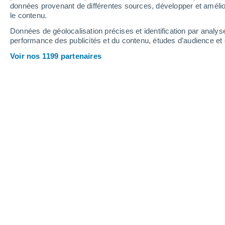
données provenant de différentes sources, développer et amélior
le contenu.
37°
/
21°
33°
/
20°
40°
/
22°
Données de géolocalisation précises et identification par analys
performance des publicités et du contenu, études d’audience e
10
-
36
km/h
11
-
52
km/h
8
6
-
19
km/h
Voir nos 1199 partenaires
Vendredi 14 août
Ciel dégagé
27°
02:00
T. ressentie
27°
Ciel dégagé
23°
05:00
T. ressentie
25°
Ensoleillé
23°
08:00
T. ressentie
25°
Ensoleillé
31°
11:00
T. ressentie
30°