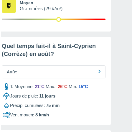
Moyen
Graminées (29 #/m³)
Quel temps fait-il à Saint-Cyprien
(Corrèze) en
août
?
Août
T. Moyenne:
21°C
Max.:
26°C
Mín:
15°C
Jours de pluie:
11
jours
Précip. cumulées:
75 mm
Vent moyen:
8 km/h