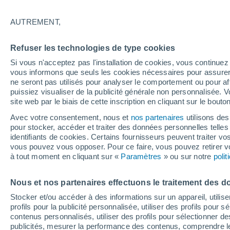
18°
AUTREMENT,
Nord-est
Refuser les technologies de type cookies
Sensation de 18°
8
-
16 km/
Si vous n'acceptez pas l'installation de cookies, vous continu
vous informons que seuls les cookies nécessaires pour assurer la
ne seront pas utilisés pour analyser le comportement ou pour af
puissiez visualiser de la publicité générale non personnalisée. V
Flash info
site web par le biais de cette inscription en cliquant sur le bouto
Une nouvelle canicule attendue la semaine
prochaine en France !
Avec votre consentement, nous et
nos partenaires
utilisons des
pour stocker, accéder et traiter des données personnelles telles 
Météo 1 - 7 jours
Heure par heure
Actualité
Carte 
identifiants de cookies. Certains fournisseurs peuvent traiter vo
vous pouvez vous opposer. Pour ce faire, vous pouvez retirer
à tout moment en cliquant sur «
Paramètres
» ou sur notre
poli
Samedi
Dimanche
Vendredi
Nous et nos partenaires effectuons le traitement des d
15 Août
16 Août
14 Août
Stocker et/ou accéder à des informations sur un appareil, utilise
profils pour la publicité personnalisée, utiliser des profils pour 
contenus personnalisés, utiliser des profils pour sélectionner
publicités, mesurer la performance des contenus, comprendre le