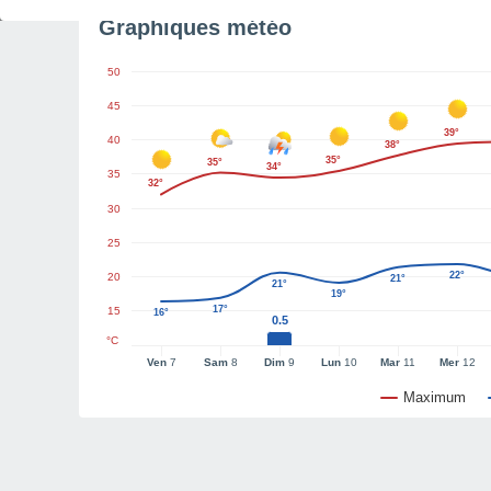
Graphiques météo
50
45
39°
40
38°
35°
35°
34°
35
32°
30
25
22°
20
21°
21°
19°
17°
15
16°
0.5
°C
Ven
7
Sam
8
Dim
9
Lun
10
Mar
11
Mer
12
Maximum