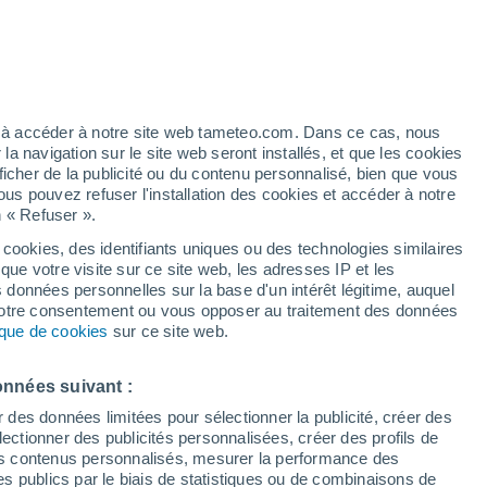
h
ez à accéder à notre site web tameteo.com. Dans ce cas, nous
 navigation sur le site web seront installés, et que les cookies
ficher de la publicité ou du contenu personnalisé, bien que vous
ous pouvez refuser l'installation des cookies et accéder à notre
n « Refuser ».
 cookies, des identifiants uniques ou des technologies similaires
que votre visite sur ce site web, les adresses IP et les
des températures
Radar de pluie
Satellites
Modèles
s données personnelles sur la base d'un intérêt légitime, auquel
 votre consentement ou vous opposer au traitement des données
tique de cookies
sur ce site web.
Lundi
Mardi
Mercredi
Jeudi
onnées suivant :
17 Août
18 Août
19 Août
20 Août
r des données limitées pour sélectionner la publicité, créer des
sélectionner des publicités personnalisées, créer des profils de
 des contenus personnalisés, mesurer la performance des
s publics par le biais de statistiques ou de combinaisons de