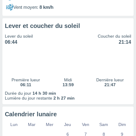
ires
ons le
Vent moyen:
8 km/h
ent des
es
 :
Lever et coucher du soleil
et/ou
Lever du soleil
Coucher du soleil
 à des
06:44
21:14
ions sur
eil,
des
limitées
nner la
, créer
Première lueur
Midi
Dernière lueur
ils pour
06:11
13:59
21:47
ité
Durée du jour
14 h 30 min
lisée,
Lumière du jour restante
2 h 27 min
des
our
nner des
Calendrier lunaire
és
lisées,
Lun
Mar
Mer
Jeu
Ven
Sam
Dim
s profils
6
7
8
9
enus