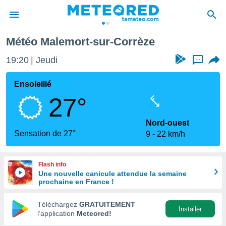
emort-sur-Corrèze
Météo Malemort-sur-Corrèze
e
ntialité
19:20
Jeudi
...
enu de
o.com
Ensoleillé
o.com) a
27°
aré par
onnels
Nord-ouest
arantir
Sensation de 27°
9
22 km/h
té des
ions
. Vous
Flash info
accéder
Une nouvelle canicule attendue la semaine
e en
prochaine en France !
 les
Téléchargez
GRATUITEMENT
s :
Installer
l’application
Meteored!
r les