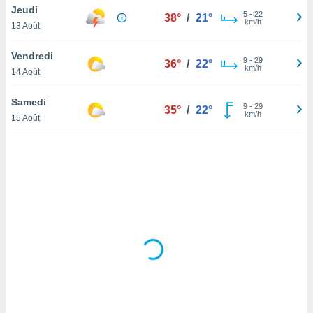
Jeudi
lisé en
5
-
22
38°
/
21°
km/h
 de
13 Août
. Vous
rouver
Vendredi
9
-
29
36°
/
22°
km/h
14 Août
ations
re
Samedi
que de
9
-
29
35°
/
22°
km/h
kies
15 Août
r votre
ement à
ment en
sur le
res des
kies
le au
page de
te web.
MENT,
 les