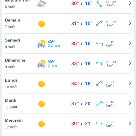
n «
14
-
32
30°
/
16°
km/h
6 Août
 et
r »,
cédez au
Demain
10
-
22
31°
/
15°
 et vous
km/h
7 Août
z
ation de
Samedi
40%
9
-
19
35°
/
16°
0.2 mm
km/h
8 Août
qu'ils
 nous ou
aires,
Dimanche
80%
13
-
33
33°
/
19°
2 mm
km/h
9 Août
nt de
t
Lundi
8
-
21
er le
34°
/
18°
km/h
10 Août
ement
te, ainsi
Mardi
8
-
18
37°
/
20°
km/h
per un
11 Août
écifique
us
Mercredi
8
-
25
de la
39°
/
21°
km/h
12 Août
 et du