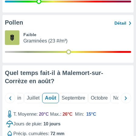
nées
lles sur
d'un
égitime,
Pollen
Détail
vous
vous
Faible
 Pour ce
Graminées (23 #/m³)
ous
etirer
ement
 opposer
Quel temps fait-il à Malemort-sur-
ement
nées à
Corrèze en
août
?
ment en
 sur «
res
» ou
Mai
Juin
Juillet
Août
Septembre
Octobre
Novembre
e
que de
kies
T. Moyenne:
20°C
Max.:
26°C
Mín:
15°C
ite web.
Jours de pluie:
10
jours
t nos
Précip. cumulées:
72 mm