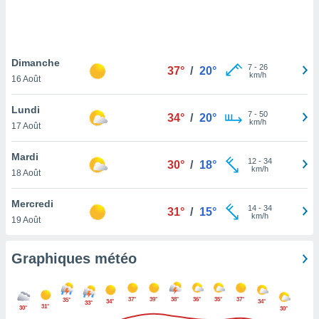
logies
e
s
Dimanche
tez pas
7
-
26
37°
/
20°
km/h
ation de
16 Août
, vous
z à
Lundi
7
-
50
34°
/
20°
à notre
km/h
17 Août
.com.
Mardi
 cas,
12
-
34
30°
/
18°
km/h
us
18 Août
ns que
s
Mercredi
14
-
34
31°
/
15°
km/h
19 Août
ires
urer la
on sur le
Graphiques météo
 seront
, et que
ies ne
37°
39°
38°
36°
35°
37°
35°
34°
34°
33°
as
31°
30°
30°