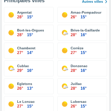
Principales villes
Autres villes
Argentat
Arnac-Pompadour
28°
15°
26°
15°
Bort-les-Orgues
Brive-la-Gaillarde
28°
15°
28°
16°
Chamberet
Corrèze
27°
14°
27°
15°
Cublac
Donzenac
29°
16°
28°
16°
Egletons
Juillac
26°
13°
28°
16°
Le Lonzac
Lubersac
27°
15°
26°
15°