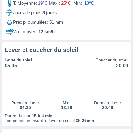
T. Moyenne:
19°C
Max.:
25°C
Mín:
13°C
tre
ement,
Jours de pluie:
8
jours
Précip. cumulées:
51 mm
enaires
s des
Vent moyen:
12 km/h
 des
nts
 ou des
Lever et coucher du soleil
gies
es pour
Lever du soleil
Coucher du soleil
 accéder
05:05
20:09
r des
lles
ue votre
r ce site
 IP et
Première lueur
Midi
Dernière lueur
04:25
12:38
20:48
ifiants
es.
Durée du jour
15 h 4 min
Temps restant avant le lever de soleil
3h 25min
eurs
traiter