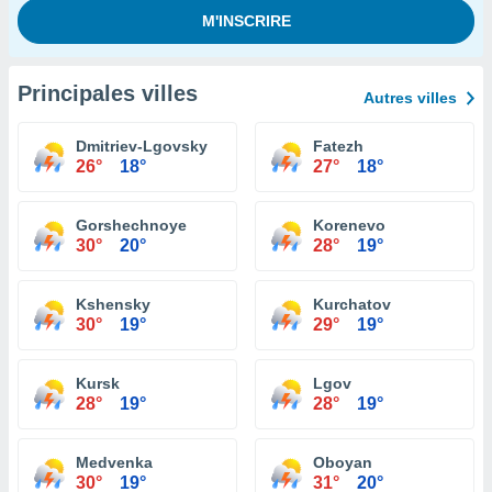
Principales villes
Autres villes
Dmitriev-Lgovsky
Fatezh
26°
18°
27°
18°
Gorshechnoye
Korenevo
30°
20°
28°
19°
Kshensky
Kurchatov
30°
19°
29°
19°
Kursk
Lgov
28°
19°
28°
19°
Medvenka
Oboyan
30°
19°
31°
20°