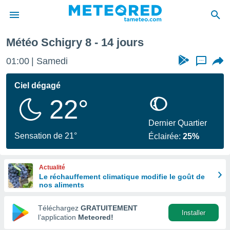
haine
Météo Schigry 8 - 14 jours
e
ntialité
01:00
Samedi
...
enu de
o.com
Ciel dégagé
o.com) a
22°
aré par
onnels
Dernier Quartier
arantir
Sensation de 21°
Éclairée:
25%
té des
ions
. Vous
Actualité
accéder
Le réchauffement climatique modifie le goût de
e en
nos aliments
 les
Téléchargez
GRATUITEMENT
s :
Installer
l’application
Meteored!
r les