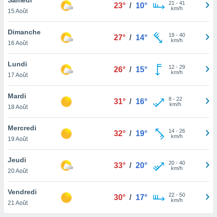
n «
21
-
41
23°
/
10°
km/h
15 Août
 et
r »,
cédez au
Dimanche
19
-
40
27°
/
14°
 et vous
km/h
16 Août
z
ation de
Lundi
12
-
29
26°
/
15°
km/h
17 Août
qu'ils
 nous ou
aires,
Mardi
8
-
22
31°
/
16°
km/h
18 Août
nt de
t
Mercredi
14
-
26
er le
32°
/
19°
km/h
19 Août
ement
te, ainsi
Jeudi
20
-
40
33°
/
20°
km/h
per un
20 Août
écifique
us
Vendredi
22
-
50
de la
30°
/
17°
km/h
21 Août
 et du