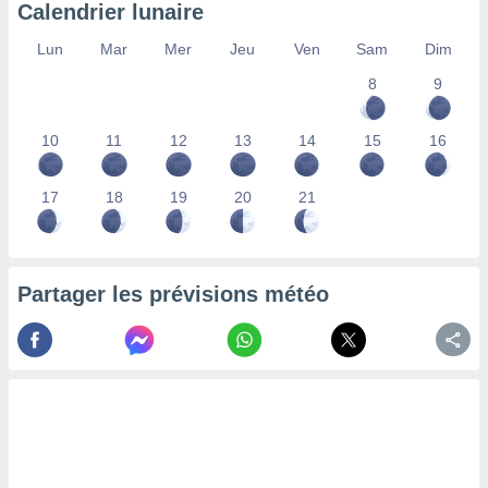
Calendrier lunaire
nées
lles sur
Lun
Mar
Mer
Jeu
Ven
Sam
Dim
d'un
égitime,
8
9
vous
vous
 Pour ce
10
11
12
13
14
15
16
ous
etirer
17
18
19
20
21
ement
 opposer
ement
nées à
Partager les prévisions météo
ment en
 sur «
res
» ou
e
que de
kies
ite web.
t nos