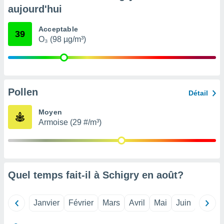
pour
aujourd'hui
 le
ement
Acceptable
afficher
39
O₃ (98 µg/m³)
licité ou
enu
lisé,
e vous
r de la
Pollen
Détail
 non
Moyen
lisée.
Armoise (29 #/m³)
uvez
ation des
et
à notre
 par le
Quel temps fait-il à Schigry en
août
?
 cette
ion en
sur le
Janvier
Février
Mars
Avril
Mai
Juin
Juillet
«
».