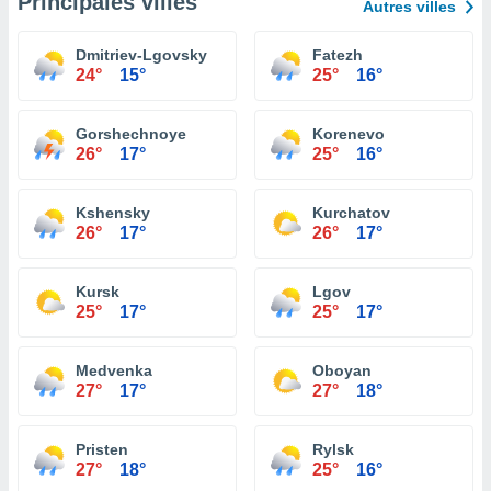
Principales villes
Autres villes
Dmitriev-Lgovsky
Fatezh
24°
15°
25°
16°
Gorshechnoye
Korenevo
26°
17°
25°
16°
Kshensky
Kurchatov
26°
17°
26°
17°
Kursk
Lgov
25°
17°
25°
17°
Medvenka
Oboyan
27°
17°
27°
18°
Pristen
Rylsk
27°
18°
25°
16°