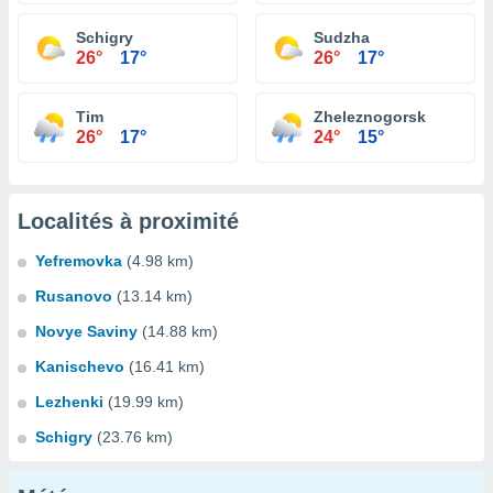
Schigry
Sudzha
26°
17°
26°
17°
Tim
Zheleznogorsk
26°
17°
24°
15°
Localités à proximité
Yefremovka
(4.98 km)
Rusanovo
(13.14 km)
Novye Saviny
(14.88 km)
Kanischevo
(16.41 km)
Lezhenki
(19.99 km)
Schigry
(23.76 km)