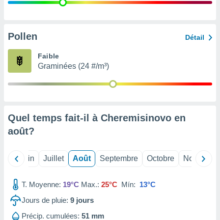
nées
lles sur
d'un
égitime,
Pollen
Détail
vous
vous
Faible
 Pour ce
Graminées (24 #/m³)
ous
etirer
ement
 opposer
Quel temps fait-il à Cheremisinovo en
ement
nées à
août
?
ment en
 sur «
res
» ou
Mai
Juin
Juillet
Août
Septembre
Octobre
Novembre
e
que de
kies
T. Moyenne:
19°C
Max.:
25°C
Mín:
13°C
ite web.
Jours de pluie:
9
jours
t nos
Précip. cumulées:
51 mm