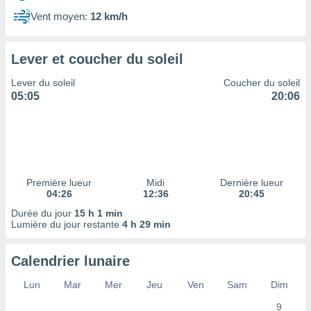
ires
ons le
Vent moyen:
12 km/h
ent des
es
 :
Lever et coucher du soleil
et/ou
Lever du soleil
Coucher du soleil
 à des
05:05
20:06
ions sur
eil,
des
limitées
nner la
, créer
Première lueur
Midi
Dernière lueur
ils pour
04:26
12:36
20:45
ité
Durée du jour
15 h 1 min
lisée,
Lumière du jour restante
4 h 29 min
des
our
nner des
Calendrier lunaire
és
lisées,
Lun
Mar
Mer
Jeu
Ven
Sam
Dim
s profils
9
enus