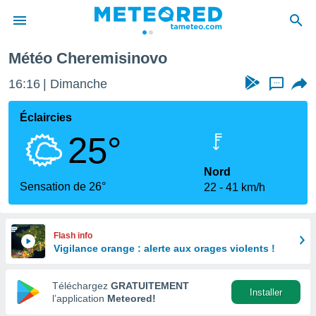
Météo Cheremisinovo
e
ntialité
16:16
Dimanche
...
enu de
o.com
Éclaircies
o.com) a
25°
aré par
onnels
Nord
arantir
Sensation de 26°
22
41 km/h
té des
ions
. Vous
accéder
Flash info
e en
Vigilance orange : alerte aux orages violents !
 les
Téléchargez
GRATUITEMENT
s :
Installer
l’application
Meteored!
r les