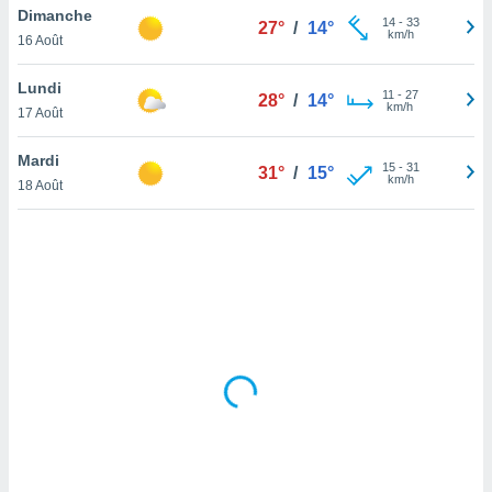
Dimanche
lisé en
14
-
33
27°
/
14°
km/h
 de
16 Août
. Vous
rouver
Lundi
11
-
27
28°
/
14°
km/h
17 Août
ations
re
Mardi
que de
15
-
31
31°
/
15°
km/h
kies
18 Août
r votre
ement à
ment en
sur le
res des
kies
le au
page de
te web.
MENT,
 les