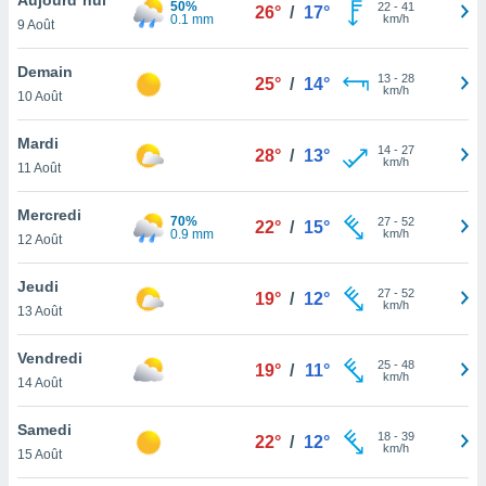
50%
n «
22
-
41
26°
/
17°
0.1 mm
km/h
9 Août
 et
r »,
cédez au
Demain
13
-
28
25°
/
14°
 et vous
km/h
10 Août
z
ation de
Mardi
14
-
27
28°
/
13°
km/h
11 Août
qu'ils
 nous ou
aires,
Mercredi
70%
27
-
52
22°
/
15°
0.9 mm
km/h
12 Août
nt de
t
Jeudi
27
-
52
er le
19°
/
12°
km/h
13 Août
ement
te, ainsi
Vendredi
25
-
48
19°
/
11°
km/h
per un
14 Août
écifique
us
Samedi
18
-
39
de la
22°
/
12°
km/h
15 Août
 et du