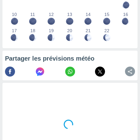
lisés,
des
10
11
12
13
14
15
16
our
nner des
s
17
18
19
20
21
22
lisés,
la
ance des
s,
Partager les prévisions météo
la
ance des
s,
dre les
par le
ques ou
inaisons
ées
nt de
tes
,
er et
r les