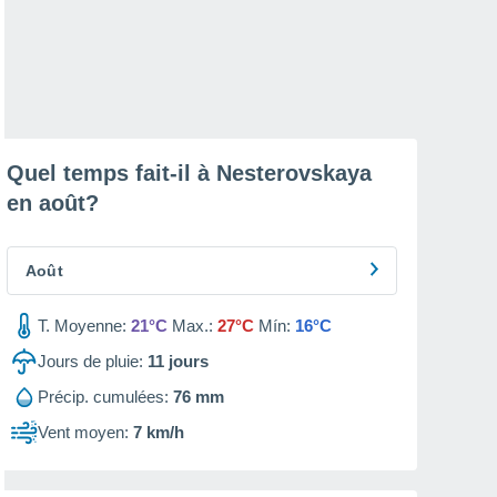
Quel temps fait-il à Nesterovskaya
en
août
?
Août
T. Moyenne:
21°C
Max.:
27°C
Mín:
16°C
Jours de pluie:
11
jours
Précip. cumulées:
76 mm
Vent moyen:
7 km/h