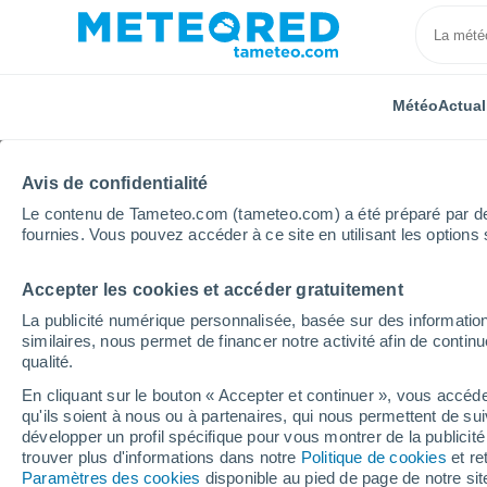
Météo
Actual
Avis de confidentialité
Le contenu de Tameteo.com (tameteo.com) a été préparé par des 
fournies. Vous pouvez accéder à ce site en utilisant les options 
Accepter les cookies et accéder gratuitement
Accueil
Russie
Ingouchie
Nesterovskaya
Se
La publicité numérique personnalisée, basée sur des information
similaires, nous permet de financer notre activité afin de conti
Météo Nesterovskaya 8 
qualité.
En cliquant sur le bouton « Accepter et continuer », vous accéde
20:45
Jeudi
qu'ils soient à nous ou à partenaires, qui nous permettent de sui
développer un profil spécifique pour vous montrer de la publicit
trouver plus d'informations dans notre
Politique de cookies
et re
Ciel dégagé
Paramètres des cookies
disponible au pied de page de notre si