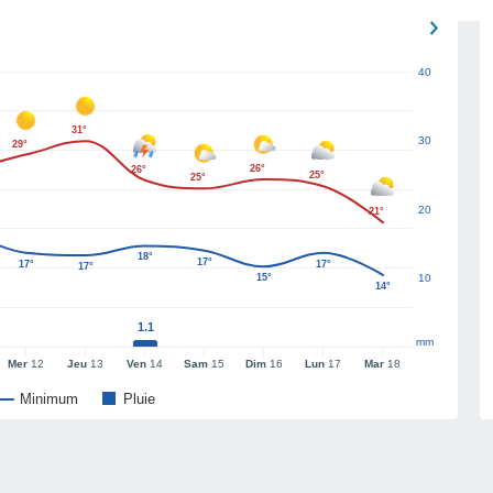
40
31°
30
29°
26°
26°
25°
25°
20
21°
18°
17°
17°
17°
17°
15°
10
14°
1.1
mm
Mer
12
Jeu
13
Ven
14
Sam
15
Dim
16
Lun
17
Mar
18
Minimum
Pluie