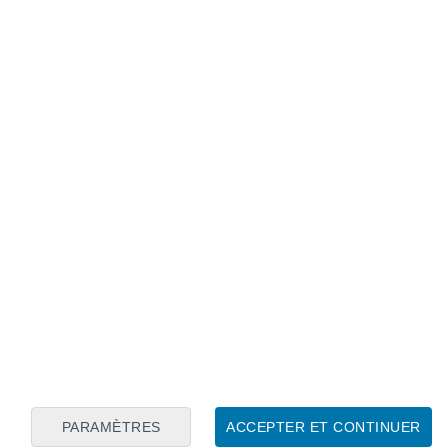
Calendrier lunaire
Lun
Mar
Mer
Jeu
Ven
Sam
Dim
6
7
8
9
10
11
12
13
14
15
16
17
18
19
PARAMÈTRES
ACCEPTER ET CONTINUER