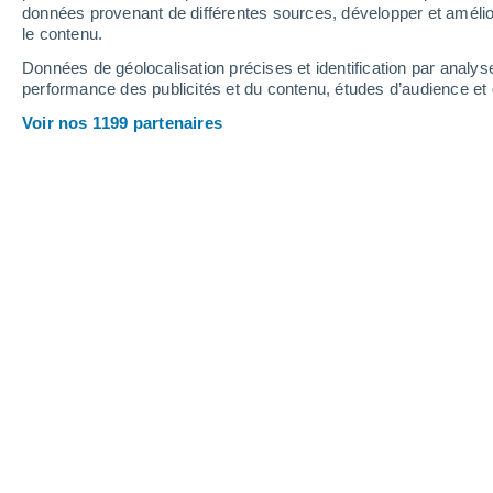
1.1 mm
données provenant de différentes sources, développer et amélior
le contenu.
26°
/
18°
25°
/
17°
31°
/
17°
Données de géolocalisation précises et identification par analys
performance des publicités et du contenu, études d’audience e
12
-
32
km/h
9
-
27
km/h
10
13
-
22
km/h
Voir nos 1199 partenaires
Jeudi 13 août
Ciel dégagé
19°
03:00
T. ressentie
19°
Ensoleillé
23°
06:00
T. ressentie
25°
Ensoleillé
28°
09:00
T. ressentie
28°
Éclaircies
30°
12:00
T. ressentie
30°