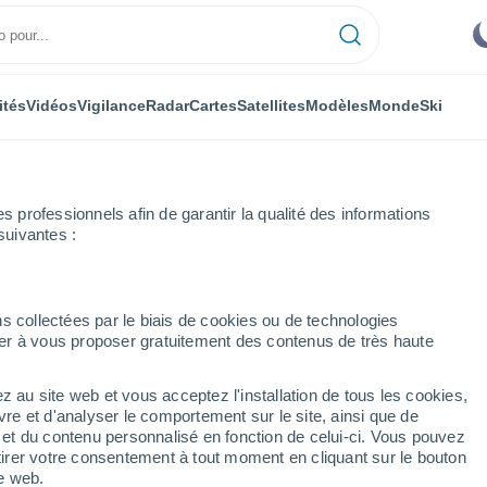
ités
Vidéos
Vigilance
Radar
Cartes
Satellites
Modèles
Monde
Ski
professionnels afin de garantir la qualité des informations
suivantes :
maine prochaine
s collectées par le biais de cookies ou de technologies
nuer à vous proposer gratuitement des contenus de très haute
- 14 jours
z au site web et vous acceptez l'installation de tous les cookies,
...
vre et d'analyser le comportement sur le site, ainsi que de
é et du contenu personnalisé en fonction de celui-ci. Vous pouvez
Heure par heure
tirer votre consentement à tout moment en cliquant sur le bouton
Ciel dégagé dans les prochaines
te web.
heures