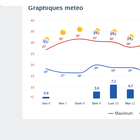
Graphiques météo
40
35
32°
31°
30°
30°
30
28°
27°
25
20
20°
19°
19°
18°
17°
15
16°
7.1
4.7
10
3.6
0.9
°C
Jeu
6
Ven
7
Sam
8
Dim
9
Lun
10
Mar
11
Maximum