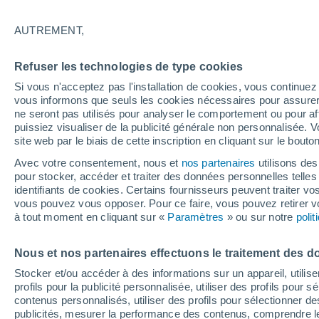
21°
AUTREMENT,
Dernier Qu
Refuser les technologies de type cookies
Éclairée:
4
Sensation de 21°
Si vous n'acceptez pas l'installation de cookies, vous continu
vous informons que seuls les cookies nécessaires pour assurer la
ne seront pas utilisés pour analyser le comportement ou pour af
puissiez visualiser de la publicité générale non personnalisée. V
Flash info
site web par le biais de cette inscription en cliquant sur le bouto
Une nouvelle canicule attendue la semaine
prochaine en France !
Avec votre consentement, nous et
nos partenaires
utilisons des
pour stocker, accéder et traiter des données personnelles telles 
Météo 1 - 7 jours
Heure par heure
Actualité
Carte 
identifiants de cookies. Certains fournisseurs peuvent traiter vo
vous pouvez vous opposer. Pour ce faire, vous pouvez retirer
à tout moment en cliquant sur «
Paramètres
» ou sur notre
poli
Vendredi
Samedi
D
Jeudi
Nous et nos partenaires effectuons le traitement des d
14 Août
15 Août
13 Août
Stocker et/ou accéder à des informations sur un appareil, utilise
profils pour la publicité personnalisée, utiliser des profils pour 
contenus personnalisés, utiliser des profils pour sélectionner
publicités, mesurer la performance des contenus, comprendre le
50%