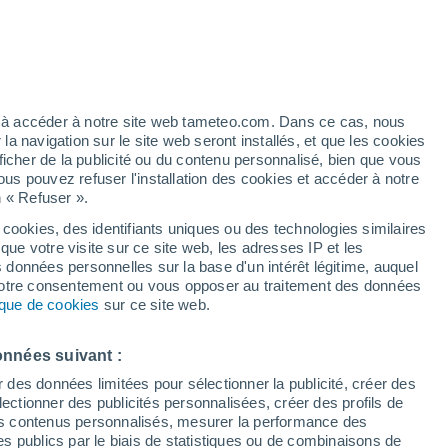
artier
7%
ez à accéder à notre site web tameteo.com. Dans ce cas, nous
 navigation sur le site web seront installés, et que les cookies
ficher de la publicité ou du contenu personnalisé, bien que vous
ous pouvez refuser l'installation des cookies et accéder à notre
n « Refuser ».
 cookies, des identifiants uniques ou des technologies similaires
que votre visite sur ce site web, les adresses IP et les
des températures
Radar de pluie
Satellites
Modèles
s données personnelles sur la base d'un intérêt légitime, auquel
 votre consentement ou vous opposer au traitement des données
tique de cookies
sur ce site web.
imanche
Lundi
Mardi
Mercredi
onnées suivant :
16 Août
17 Août
18 Août
19 Août
r des données limitées pour sélectionner la publicité, créer des
sélectionner des publicités personnalisées, créer des profils de
 des contenus personnalisés, mesurer la performance des
s publics par le biais de statistiques ou de combinaisons de