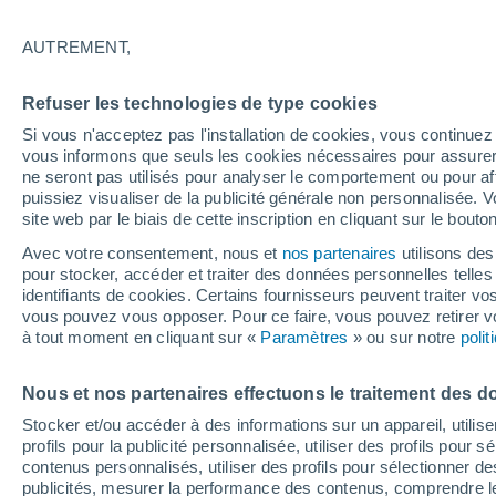
26°
AUTREMENT,
UV
8 Très
Refuser les technologies de type cookies
Sensation de 27°
FPS
25-50
Si vous n'acceptez pas l'installation de cookies, vous continu
vous informons que seuls les cookies nécessaires pour assurer la
ne seront pas utilisés pour analyser le comportement ou pour af
puissiez visualiser de la publicité générale non personnalisée. V
Flash info
site web par le biais de cette inscription en cliquant sur le bouto
Vigilance orange : alerte aux orages violents 
Avec votre consentement, nous et
nos partenaires
utilisons des
pour stocker, accéder et traiter des données personnelles telles 
Météo 1 - 7 jours
Heure par heure
Actualité
Carte 
identifiants de cookies. Certains fournisseurs peuvent traiter vo
vous pouvez vous opposer. Pour ce faire, vous pouvez retirer
à tout moment en cliquant sur «
Paramètres
» ou sur notre
poli
Demain
Mardi
M
Aujourd´hui
Nous et nos partenaires effectuons le traitement des d
10 Août
11 Août
9 Août
Stocker et/ou accéder à des informations sur un appareil, utilise
profils pour la publicité personnalisée, utiliser des profils pour 
contenus personnalisés, utiliser des profils pour sélectionner
publicités, mesurer la performance des contenus, comprendre le
90%
90%
80%