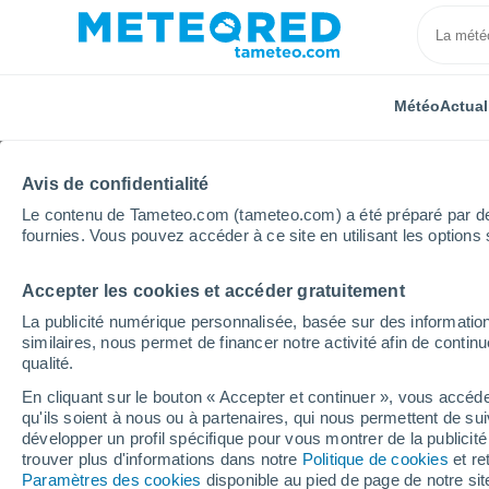
Météo
Actual
Avis de confidentialité
Le contenu de Tameteo.com (tameteo.com) a été préparé par des 
fournies. Vous pouvez accéder à ce site en utilisant les options 
Accepter les cookies et accéder gratuitement
Accueil
Russie
Ingouchie
Muzhichi
La publicité numérique personnalisée, basée sur des information
similaires, nous permet de financer notre activité afin de conti
Météo Muzhichi
qualité.
En cliquant sur le bouton « Accepter et continuer », vous accéde
12:14
Dimanche
qu'ils soient à nous ou à partenaires, qui nous permettent de sui
développer un profil spécifique pour vous montrer de la publicit
trouver plus d'informations dans notre
Politique de cookies
et re
Éclaircies
Paramètres des cookies
disponible au pied de page de notre si