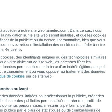
 élevé!
ez à accéder à notre site web tameteo.com. Dans ce cas, nous
 navigation sur le site web seront installés, et que les cookies
ficher de la publicité ou du contenu personnalisé, bien que vous
ous pouvez refuser l'installation des cookies et accéder à notre
n « Refuser ».
!
 cookies, des identifiants uniques ou des technologies similaires
que votre visite sur ce site web, les adresses IP et les
de pluie
Radar de pluie
Satellites
Modèles
s données personnelles sur la base d'un intérêt légitime, auquel
 votre consentement ou vous opposer au traitement des données
tique de cookies
sur ce site web.
ercredi
Jeudi
Vendredi
Samedi
onnées suivant :
12 Août
13 Août
14 Août
15 Août
r des données limitées pour sélectionner la publicité, créer des
sélectionner des publicités personnalisées, créer des profils de
 des contenus personnalisés, mesurer la performance des
s publics par le biais de statistiques ou de combinaisons de
90%
90%
90%
70%