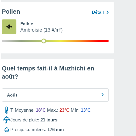
Pollen
Détail
Faible
Ambroisie (13 #/m³)
Quel temps fait-il à Muzhichi en
août
?
Août
T. Moyenne:
18°C
Max.:
23°C
Mín:
13°C
Jours de pluie:
21
jours
Précip. cumulées:
176 mm