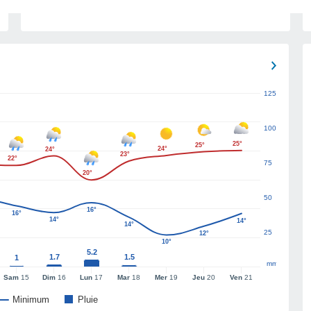
125
100
25°
25°
24°
24°
23°
22°
75
20°
50
16°
16°
14°
14°
14°
25
12°
10°
5.2
1.7
1.5
1
mm
Sam
15
Dim
16
Lun
17
Mar
18
Mer
19
Jeu
20
Ven
21
Minimum
Pluie