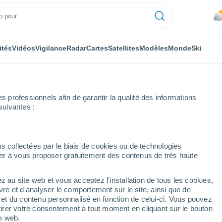
ités
Vidéos
Vigilance
Radar
Cartes
Satellites
Modèles
Monde
Ski
professionnels afin de garantir la qualité des informations
suivantes :
s collectées par le biais de cookies ou de technologies
nuer à vous proposer gratuitement des contenus de très haute
z au site web et vous acceptez l'installation de tous les cookies,
...
vre et d'analyser le comportement sur le site, ainsi que de
é et du contenu personnalisé en fonction de celui-ci. Vous pouvez
Heure par heure
tirer votre consentement à tout moment en cliquant sur le bouton
Pluie faible dans les prochaines
te web.
heures