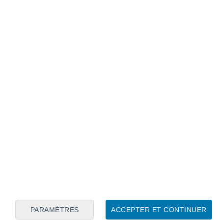
Calendrier lunaire
Lun
Mar
Mer
Jeu
Ven
Sam
Dim
9
10
11
12
13
14
15
16
17
18
19
20
21
22
PARAMÈTRES
ACCEPTER ET CONTINUER