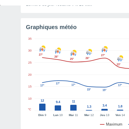
Lumière du jour restante
7 h 28 min
Graphiques météo
35
30
27°
27°
26°
26°
25°
25
23°
20
17°
17°
17°
17°
15
15°
15°
10
12
11
9.4
3.4
1.8
1.3
°C
Dim
9
Lun
10
Mar
11
Mer
12
Jeu
13
Ven
14
Maximum