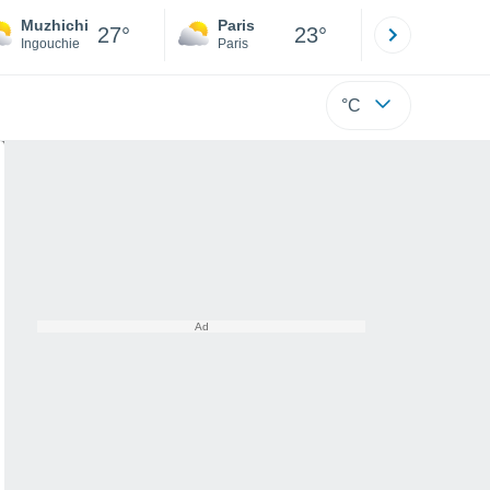
Muzhichi
Paris
Montpelli
27°
23°
Ingouchie
Paris
Hérault
°C