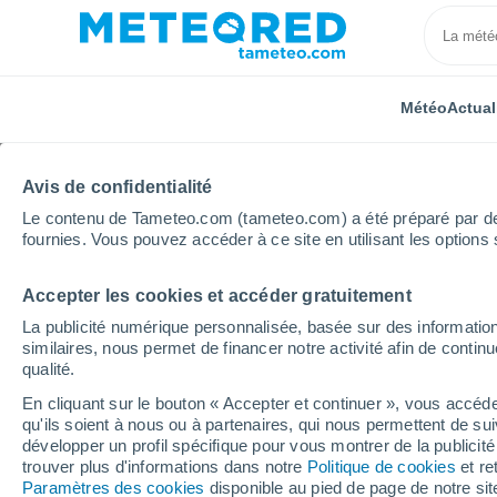
Météo
Actual
Avis de confidentialité
Le contenu de Tameteo.com (tameteo.com) a été préparé par des 
fournies. Vous pouvez accéder à ce site en utilisant les options 
Accepter les cookies et accéder gratuitement
Accueil
Russie
Bachkirie
Maloyaz
Semaine 
La publicité numérique personnalisée, basée sur des information
similaires, nous permet de financer notre activité afin de conti
Météo Maloyaz 8 - 14 j
qualité.
En cliquant sur le bouton « Accepter et continuer », vous accéde
17:26
Samedi
qu'ils soient à nous ou à partenaires, qui nous permettent de sui
développer un profil spécifique pour vous montrer de la publicit
trouver plus d'informations dans notre
Politique de cookies
et re
Ensoleillé
Paramètres des cookies
disponible au pied de page de notre si