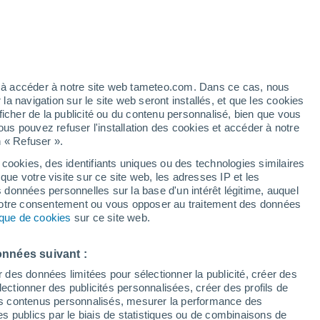
t
/h
ez à accéder à notre site web tameteo.com. Dans ce cas, nous
 navigation sur le site web seront installés, et que les cookies
ficher de la publicité ou du contenu personnalisé, bien que vous
ous pouvez refuser l'installation des cookies et accéder à notre
n « Refuser ».
 cookies, des identifiants uniques ou des technologies similaires
que votre visite sur ce site web, les adresses IP et les
 de couverture nuageuse
Radar de pluie
Satellites
Modèles
s données personnelles sur la base d'un intérêt légitime, auquel
 votre consentement ou vous opposer au traitement des données
tique de cookies
sur ce site web.
Mardi
Mercredi
Jeudi
Vendredi
onnées suivant :
18 Août
19 Août
20 Août
21 Août
r des données limitées pour sélectionner la publicité, créer des
sélectionner des publicités personnalisées, créer des profils de
 des contenus personnalisés, mesurer la performance des
s publics par le biais de statistiques ou de combinaisons de
80%
70%
70%