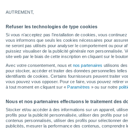
27°
AUTREMENT,
Sud-oues
Refuser les technologies de type cookies
Sensation de 28°
19
-
40 km
Si vous n'acceptez pas l'installation de cookies, vous continu
vous informons que seuls les cookies nécessaires pour assurer la
ne seront pas utilisés pour analyser le comportement ou pour af
puissiez visualiser de la publicité générale non personnalisée. V
Flash info
site web par le biais de cette inscription en cliquant sur le bouto
Encore de la chaleur !
Avec votre consentement, nous et
nos partenaires
utilisons des
pour stocker, accéder et traiter des données personnelles telles 
Météo 1 - 7 jours
Heure par heure
Actualité
Carte
identifiants de cookies. Certains fournisseurs peuvent traiter vo
vous pouvez vous opposer. Pour ce faire, vous pouvez retirer
à tout moment en cliquant sur «
Paramètres
» ou sur notre
poli
Dimanche
Lundi
Samedi
Nous et nos partenaires effectuons le traitement des d
16 Août
17 Août
15 Août
Stocker et/ou accéder à des informations sur un appareil, utilise
profils pour la publicité personnalisée, utiliser des profils pour 
contenus personnalisés, utiliser des profils pour sélectionner
publicités, mesurer la performance des contenus, comprendre le
80%
80%
80%