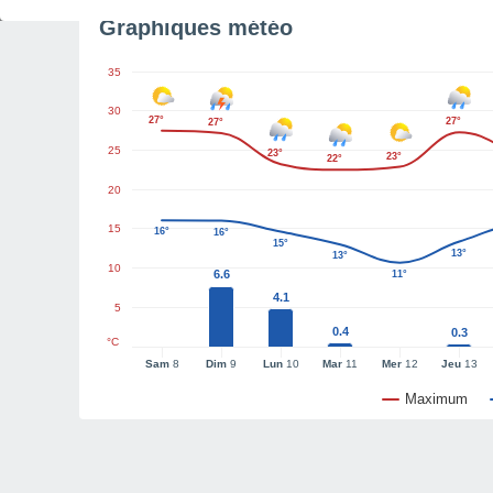
Graphiques météo
35
30
27°
27°
27°
25
23°
23°
22°
20
15
16°
16°
15°
13°
13°
10
6.6
11°
4.1
5
0.4
0.3
°C
Sam
8
Dim
9
Lun
10
Mar
11
Mer
12
Jeu
13
Maximum