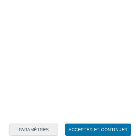
Calendrier lunaire
Lun
Mar
Mer
Jeu
Ven
Sam
Dim
8
9
10
11
12
13
14
15
16
17
18
19
20
21
PARAMÈTRES
ACCEPTER ET CONTINUER