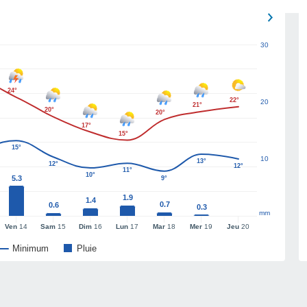
30
24°
22°
20
21°
20°
20°
17°
15°
15°
10
13°
12°
12°
11°
10°
5.3
9°
1.9
1.4
0.7
0.6
0.3
mm
Ven
14
Sam
15
Dim
16
Lun
17
Mar
18
Mer
19
Jeu
20
Minimum
Pluie