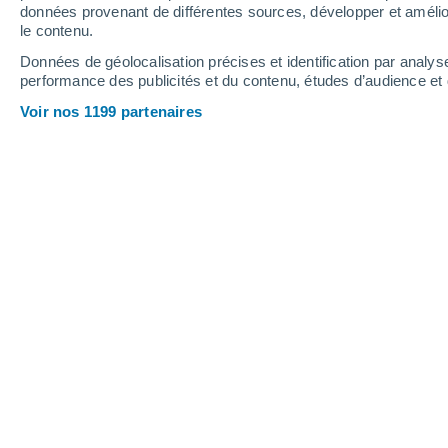
1.4 mm
1.9 mm
0.6 mm
données provenant de différentes sources, développer et amélior
le contenu.
17°
/
10°
15°
/
11°
20°
/
12°
Données de géolocalisation précises et identification par analys
performance des publicités et du contenu, études d’audience e
17
-
46
km/h
17
-
39
km/h
12
13
-
29
km/h
Voir nos 1199 partenaires
Samedi 15 août
Éclaircies
14°
02:00
T. ressentie
14°
Éclaircies
13°
05:00
T. ressentie
13°
Éclaircies
16°
08:00
T. ressentie
16°
Éclaircies
19°
11:00
T. ressentie
19°