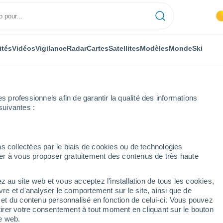
ités
Vidéos
Vigilance
Radar
Cartes
Satellites
Modèles
Monde
Ski
professionnels afin de garantir la qualité des informations
suivantes :
prochaine
s collectées par le biais de cookies ou de technologies
nuer à vous proposer gratuitement des contenus de très haute
ours
z au site web et vous acceptez l'installation de tous les cookies,
...
vre et d'analyser le comportement sur le site, ainsi que de
é et du contenu personnalisé en fonction de celui-ci. Vous pouvez
Heure par heure
tirer votre consentement à tout moment en cliquant sur le bouton
Intervalles nuageux dans les
te web.
prochaines heures