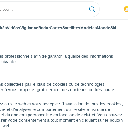
ités
Vidéos
Vigilance
Radar
Cartes
Satellites
Modèles
Monde
Ski
professionnels afin de garantir la qualité des informations
suivantes :
s collectées par le biais de cookies ou de technologies
nuer à vous proposer gratuitement des contenus de très haute
z au site web et vous acceptez l'installation de tous les cookies,
...
vre et d'analyser le comportement sur le site, ainsi que de
é et du contenu personnalisé en fonction de celui-ci. Vous pouvez
Heure par heure
tirer votre consentement à tout moment en cliquant sur le bouton
Intervalles nuageux dans les
te web.
prochaines heures