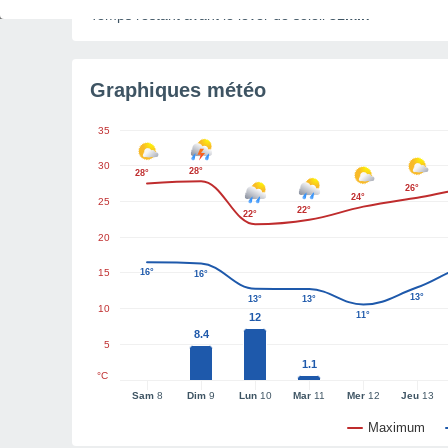
Temps restant avant le lever de soleil
31min
Graphiques météo
35
30
28°
28°
26°
24°
25
22°
22°
20
15
16°
16°
13°
13°
13°
10
11°
12
8.4
5
1.1
°C
Sam
8
Dim
9
Lun
10
Mar
11
Mer
12
Jeu
13
Maximum