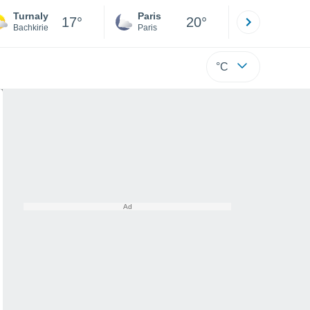
Turnaly
Paris
Montpelli
17°
20°
Bachkirie
Paris
Hérault
°C