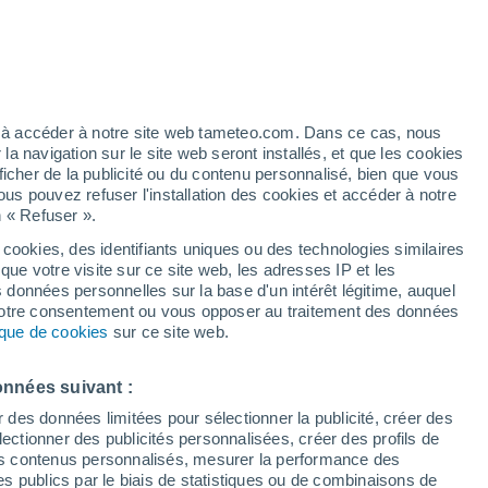
artier
6%
ez à accéder à notre site web tameteo.com. Dans ce cas, nous
 navigation sur le site web seront installés, et que les cookies
ficher de la publicité ou du contenu personnalisé, bien que vous
ous pouvez refuser l'installation des cookies et accéder à notre
n « Refuser ».
de
 cookies, des identifiants uniques ou des technologies similaires
que votre visite sur ce site web, les adresses IP et les
 de couverture nuageuse
Radar de pluie
Satellites
Modèles
s données personnelles sur la base d'un intérêt légitime, auquel
 votre consentement ou vous opposer au traitement des données
tique de cookies
sur ce site web.
Mardi
Mercredi
Jeudi
Vendredi
onnées suivant :
11 Août
12 Août
13 Août
14 Août
r des données limitées pour sélectionner la publicité, créer des
sélectionner des publicités personnalisées, créer des profils de
 des contenus personnalisés, mesurer la performance des
s publics par le biais de statistiques ou de combinaisons de
60%
70%