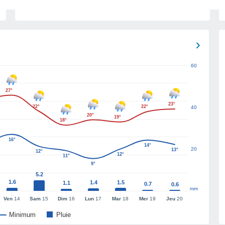
60
27°
23°
22°
22°
40
20°
19°
18°
16°
14°
20
13°
12°
12°
11°
9°
5.2
1.6
1.4
1.5
1.1
0.7
0.6
mm
Ven
14
Sam
15
Dim
16
Lun
17
Mar
18
Mer
19
Jeu
20
Minimum
Pluie