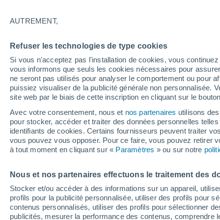
17°
AUTREMENT,
Dernier Qu
Refuser les technologies de type cookies
Éclairée:
2
Sensation de 17°
Si vous n'acceptez pas l'installation de cookies, vous continu
vous informons que seuls les cookies nécessaires pour assurer la
ne seront pas utilisés pour analyser le comportement ou pour af
puissiez visualiser de la publicité générale non personnalisée. V
Actualité
site web par le biais de cette inscription en cliquant sur le bouto
Le réchauffement climatique modifie le goût 
nos aliments
Avec votre consentement, nous et
nos partenaires
utilisons des
pour stocker, accéder et traiter des données personnelles telles 
Météo 1 - 7 jours
Heure par heure
Actualité
Carte
identifiants de cookies. Certains fournisseurs peuvent traiter vo
vous pouvez vous opposer. Pour ce faire, vous pouvez retirer
à tout moment en cliquant sur «
Paramètres
» ou sur notre
poli
Demain
Lundi
Aujourd´hui
Nous et nos partenaires effectuons le traitement des d
9 Août
10 Août
8 Août
Stocker et/ou accéder à des informations sur un appareil, utilise
profils pour la publicité personnalisée, utiliser des profils pour 
contenus personnalisés, utiliser des profils pour sélectionner
publicités, mesurer la performance des contenus, comprendre le
80%
80%