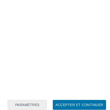
Calendrier lunaire
Lun
Mar
Mer
Jeu
Ven
Sam
Dim
8
9
10
11
12
13
14
15
16
17
18
19
20
21
PARAMÈTRES
ACCEPTER ET CONTINUER