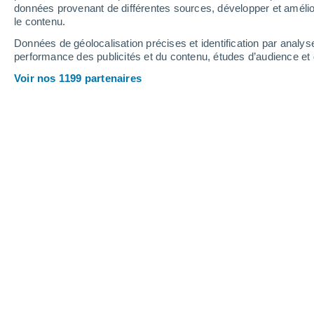
8.4 mm
12 mm
données provenant de différentes sources, développer et amélior
le contenu.
28°
/
16°
22°
/
13°
28°
/
16°
Données de géolocalisation précises et identification par analys
performance des publicités et du contenu, études d’audience e
19
-
43
km/h
21
-
39
km/h
17
22
-
41
km/h
Voir nos 1199 partenaires
Météo Turnaly aujourd´hui
, 8 août
Éclaircies
17°
04:00
T. ressentie
17°
Éclaircies
17°
05:00
T. ressentie
17°
Éclaircies
17°
06:00
T. ressentie
17°
Ensoleillé
20°
08:00
T. ressentie
20°