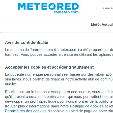
Météo
Actual
Avis de confidentialité
Le contenu de Tameteo.com (tameteo.com) a été préparé par des 
fournies. Vous pouvez accéder à ce site en utilisant les options 
Accepter les cookies et accéder gratuitement
Accueil
Russie
Bachkirie
Turnaly
La publicité numérique personnalisée, basée sur des information
similaires, nous permet de financer notre activité afin de conti
Météo Turnaly
qualité.
En cliquant sur le bouton « Accepter et continuer », vous accéde
04:11
Samedi
qu'ils soient à nous ou à partenaires, qui nous permettent de sui
développer un profil spécifique pour vous montrer de la publicit
trouver plus d'informations dans notre
Politique de cookies
et re
Éclaircies
Paramètres des cookies
disponible au pied de page de notre si