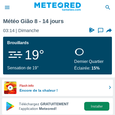
ine
Météo Gião 8 - 14 jours
e
ntialité
03:14
Dimanche
...
enu de
o.com
Brouillards
o.com) a
19°
aré par
onnels
Dernier Quartier
arantir
Sensation de 19°
Éclairée:
15%
té des
ions
. Vous
accéder
Flash info
e en
Encore de la chaleur !
 les
Téléchargez
GRATUITEMENT
s :
Installer
l’application
Meteored!
r les