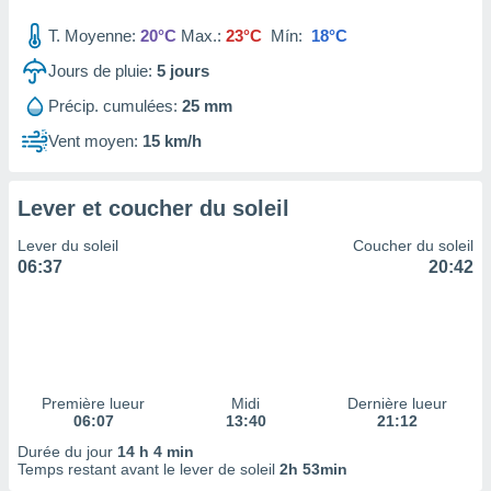
tre
T. Moyenne:
20°C
Max.:
23°C
Mín:
18°C
ement,
Jours de pluie:
5
jours
enaires
Précip. cumulées:
25 mm
s des
 des
Vent moyen:
15 km/h
nts
 ou des
gies
Lever et coucher du soleil
es pour
 accéder
Lever du soleil
Coucher du soleil
r des
06:37
20:42
lles
ue votre
r ce site
 IP et
ifiants
Première lueur
Midi
Dernière lueur
es.
06:07
13:40
21:12
Durée du jour
14 h 4 min
eurs
Temps restant avant le lever de soleil
2h 53min
traiter