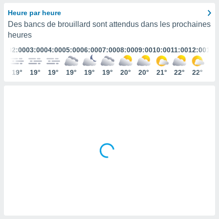
s et
Heure par heure
r
Des bancs de brouillard sont attendus dans les prochaines
tement
heures
cité
ue
:00
02:00
03:00
04:00
05:00
06:00
07:00
08:00
09:00
10:00
11:00
12:00
13:
lisée,
ACCEPTER
ur des
ET
9°
19°
19°
19°
19°
19°
19°
20°
20°
21°
22°
22°
22
ions
CONTINUER
es par le
 cookies
PARAMÈTRES
gies
es, nous
de
 notre
afin de
r à vous
r
ment des
 de très
alité.
ant sur