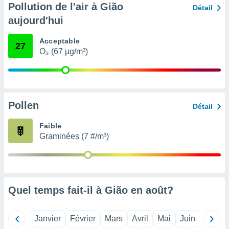
pour
Pollution de l'air à Gião
Détail
 le
aujourd'hui
ement
afficher
licité ou
Acceptable
27
enu
O₃ (67 µg/m³)
lisé,
e vous
r de la
Pollen
Détail
 non
lisée.
Faible
uvez
Graminées (7 #/m³)
ation des
et
à notre
 par le
 cette
Quel temps fait-il à Gião en
août
?
ion en
sur le
«
Janvier
Février
Mars
Avril
Mai
Juin
Juillet
».