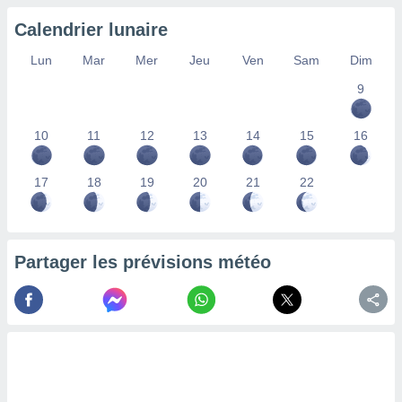
nées
Calendrier lunaire
lles sur
d'un
Lun
Mar
Mer
Jeu
Ven
Sam
Dim
égitime,
vous
9
vous
 Pour ce
ous
10
11
12
13
14
15
16
etirer
ement
17
18
19
20
21
22
 opposer
ement
nées à
ment en
Partager les prévisions météo
 sur «
res
» ou
e
que de
kies
ite web.
t nos