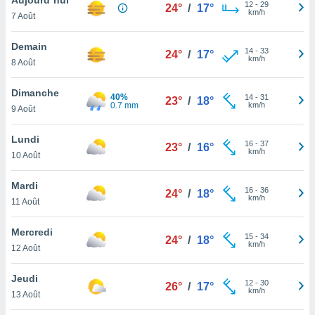
n «
12
-
29
24°
/
17°
km/h
7 Août
 et
r »,
cédez au
Demain
14
-
33
24°
/
17°
 et vous
km/h
8 Août
z
ation de
Dimanche
40%
14
-
31
23°
/
18°
0.7 mm
km/h
9 Août
qu'ils
 nous ou
aires,
Lundi
16
-
37
23°
/
16°
km/h
10 Août
nt de
t
Mardi
16
-
36
er le
24°
/
18°
km/h
11 Août
ement
te, ainsi
Mercredi
15
-
34
24°
/
18°
km/h
per un
12 Août
écifique
us
Jeudi
12
-
30
de la
26°
/
17°
km/h
13 Août
 et du