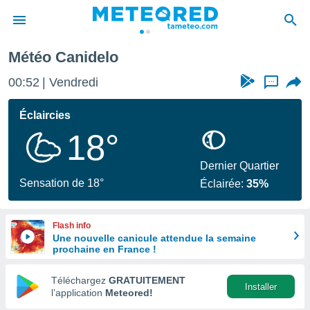
Météo Canidelo
e
ntialité
00:52
Vendredi
...
enu de
o.com
Éclaircies
o.com) a
18°
aré par
onnels
Dernier Quartier
arantir
Sensation de 18°
Éclairée:
35%
té des
ions
. Vous
Flash info
accéder
Une nouvelle canicule attendue la semaine
e en
prochaine en France !
 les
Téléchargez
GRATUITEMENT
s :
Installer
l’application
Meteored!
r les