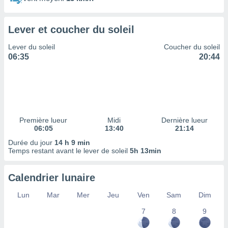
ires
ons le
ent des
Lever et coucher du soleil
es
 :
Lever du soleil
Coucher du soleil
et/ou
06:35
20:44
 à des
ions sur
eil,
des
limitées
Première lueur
Midi
Dernière lueur
nner la
06:05
13:40
21:14
, créer
ils pour
Durée du jour
14 h 9 min
ité
Temps restant avant le lever de soleil
5h 13min
lisée,
des
Calendrier lunaire
our
nner des
Lun
Mar
Mer
Jeu
Ven
Sam
Dim
és
lisées,
7
8
9
s profils
enus