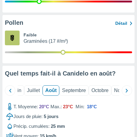
nées
lles sur
d'un
égitime,
Pollen
Détail
vous
vous
Faible
 Pour ce
Graminées (17 #/m³)
ous
etirer
ement
 opposer
Quel temps fait-il à Canidelo en
août
?
ement
nées à
ment en
Mai
Juin
Juillet
Août
Septembre
Octobre
Novembre
 sur «
res
» ou
e
T. Moyenne:
20°C
Max.:
23°C
Mín:
18°C
que de
kies
Jours de pluie:
5
jours
ite web.
Précip. cumulées:
25 mm
t nos
Vent moyen:
15 km/h