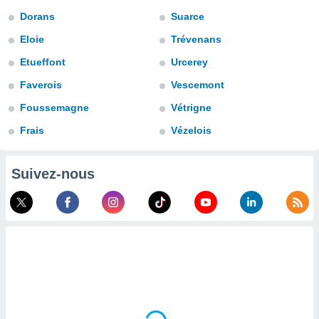
n «
Dorans
Suarce
 et
r »,
Eloie
Trévenans
cédez au
 et vous
Etueffont
Urcerey
z
Faverois
Vescemont
ation de
Foussemagne
Vétrigne
qu'ils
 nous ou
Frais
Vézelois
aires,
nt de
Suivez-nous
t
er le
ement
te, ainsi
per un
écifique
us
de la
 et du