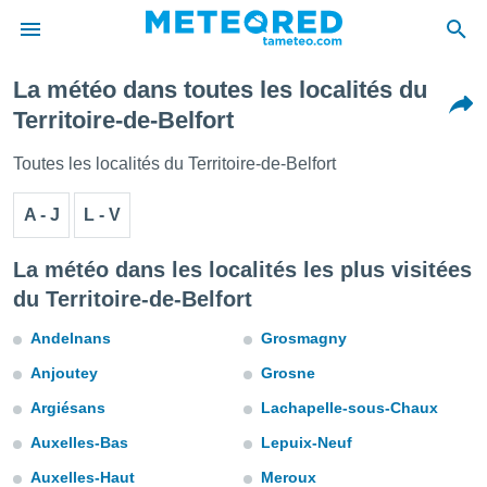
La météo dans toutes les localités du
e
Territoire-de-Belfort
ntialité
enu de
Toutes les localités du Territoire-de-Belfort
o.com
o.com) a
A - J
L - V
aré par
onnels
La météo dans les localités les plus visitées
arantir
du Territoire-de-Belfort
té des
ions
Andelnans
Grosmagny
. Vous
accéder
Anjoutey
Grosne
e en
 les
Argiésans
Lachapelle-sous-Chaux
s :
Auxelles-Bas
Lepuix-Neuf
Auxelles-Haut
Meroux
r les