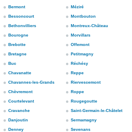
s et
Bermont
Méziré
r
tement
Bessoncourt
Montbouton
cité
Bethonvilliers
Montreux-Château
ue
Bourogne
Morvillars
lisée,
ACCEPTER
ur des
ET
Brebotte
Offemont
ions
CONTINUER
es par le
Bretagne
Petitmagny
 cookies
Buc
Réchésy
PARAMÈTRES
gies
Chavanatte
Reppe
es, nous
de
Chavannes-les-Grands
Riervescemont
 notre
afin de
Chèvremont
Roppe
r à vous
Courtelevant
Rougegoutte
r
ment des
Cravanche
Saint-Germain-le-Châtelet
 de très
alité.
Danjoutin
Sermamagny
ant sur
Denney
Sevenans