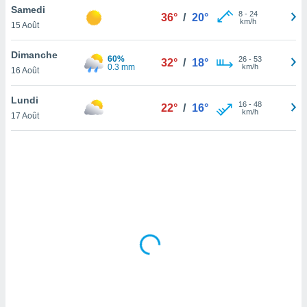
Samedi
lisé en
8
-
24
36°
/
20°
km/h
 de
15 Août
. Vous
rouver
Dimanche
60%
26
-
53
32°
/
18°
0.3 mm
km/h
16 Août
ations
re
Lundi
que de
16
-
48
22°
/
16°
km/h
kies
17 Août
r votre
ement à
ment en
sur le
res des
kies
le au
page de
te web.
MENT,
 les