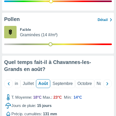
nées
lles sur
d'un
égitime,
Pollen
Détail
vous
vous
Faible
 Pour ce
Graminées (14 #/m³)
ous
etirer
ement
 opposer
Quel temps fait-il à Chavannes-les-
ement
nées à
Grands en
août
?
ment en
 sur «
res
» ou
Mai
Juin
Juillet
Août
Septembre
Octobre
Novembre
e
que de
kies
T. Moyenne:
18°C
Max.:
23°C
Mín:
14°C
ite web.
Jours de pluie:
15
jours
t nos
Précip. cumulées:
131 mm