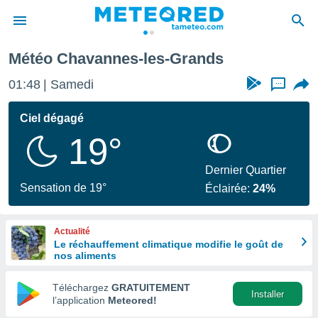
avannes-les-Grands
Météo Chavannes-les-Grands
e
ntialité
01:48
Samedi
...
enu de
o.com
Ciel dégagé
o.com) a
19°
aré par
onnels
Dernier Quartier
arantir
Sensation de 19°
Éclairée:
24%
té des
ions
. Vous
Actualité
accéder
Le réchauffement climatique modifie le goût de
e en
nos aliments
 les
Téléchargez
GRATUITEMENT
s :
Installer
l’application
Meteored!
r les