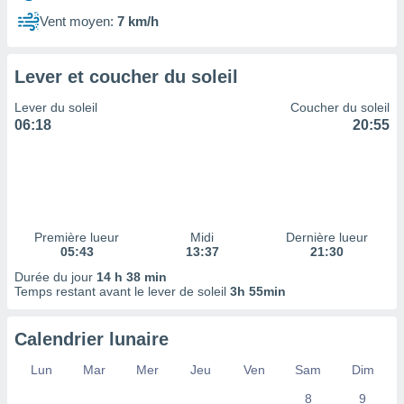
ires
ons le
Vent moyen:
7 km/h
ent des
es
 :
Lever et coucher du soleil
et/ou
Lever du soleil
Coucher du soleil
 à des
06:18
20:55
ions sur
eil,
des
limitées
nner la
, créer
Première lueur
Midi
Dernière lueur
ils pour
05:43
13:37
21:30
ité
Durée du jour
14 h 38 min
lisée,
Temps restant avant le lever de soleil
3h 55min
des
our
nner des
Calendrier lunaire
és
lisées,
Lun
Mar
Mer
Jeu
Ven
Sam
Dim
s profils
8
9
enus