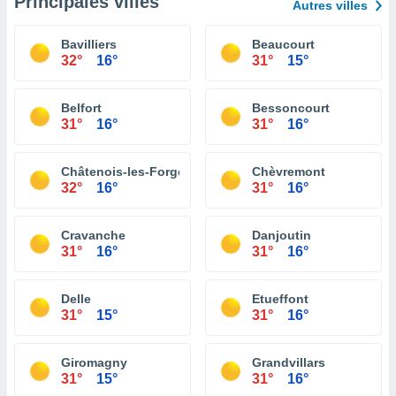
Principales villes
Autres villes
Bavilliers
Beaucourt
32°
16°
31°
15°
Belfort
Bessoncourt
31°
16°
31°
16°
Châtenois-les-Forges
Chèvremont
32°
16°
31°
16°
Cravanche
Danjoutin
31°
16°
31°
16°
Delle
Etueffont
31°
15°
31°
16°
Giromagny
Grandvillars
31°
15°
31°
16°