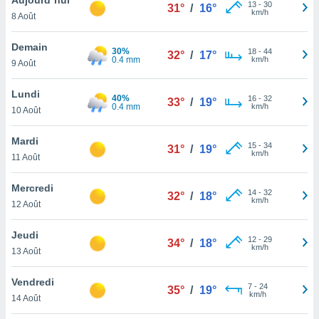
n «
13
-
30
31°
/
16°
km/h
8 Août
 et
r »,
cédez au
Demain
30%
18
-
44
32°
/
17°
 et vous
0.4 mm
km/h
9 Août
z
ation de
Lundi
40%
16
-
32
33°
/
19°
0.4 mm
km/h
10 Août
qu'ils
 nous ou
aires,
Mardi
15
-
34
31°
/
19°
km/h
11 Août
nt de
t
Mercredi
14
-
32
er le
32°
/
18°
km/h
12 Août
ement
te, ainsi
Jeudi
12
-
29
34°
/
18°
km/h
per un
13 Août
écifique
us
Vendredi
7
-
24
de la
35°
/
19°
km/h
14 Août
 et du