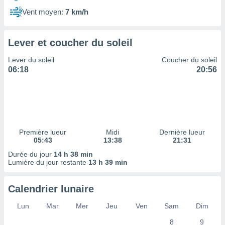
ires
ons le
Vent moyen:
7 km/h
ent des
es
 :
Lever et coucher du soleil
et/ou
Lever du soleil
Coucher du soleil
 à des
06:18
20:56
ions sur
eil,
des
limitées
nner la
, créer
Première lueur
Midi
Dernière lueur
ils pour
05:43
13:38
21:31
ité
Durée du jour
14 h 38 min
lisée,
Lumière du jour restante
13 h 39 min
des
our
nner des
Calendrier lunaire
és
lisées,
Lun
Mar
Mer
Jeu
Ven
Sam
Dim
s profils
8
9
enus