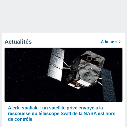
Actualités
À la une
Alerte spatiale : un satellite privé envoyé à la
rescousse du télescope Swift de la NASA est hors
de contrôle