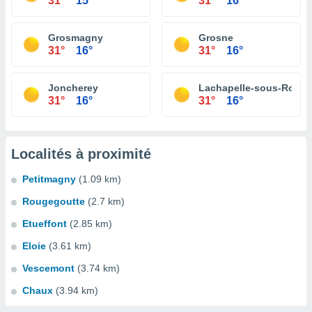
31°
15°
31°
16°
Grosmagny
Grosne
31°
16°
31°
16°
Joncherey
Lachapelle-sous-Roug
31°
16°
31°
16°
Localités à proximité
Petitmagny
(1.09 km)
Rougegoutte
(2.7 km)
Etueffont
(2.85 km)
Eloie
(3.61 km)
Vescemont
(3.74 km)
Chaux
(3.94 km)