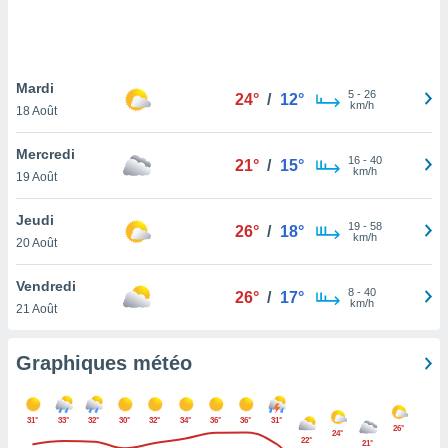
logies
e
s
Mardi
tez pas
5
-
26
24°
/
12°
km/h
ation de
18 Août
, vous
z à
Mercredi
16
-
40
21°
/
15°
à notre
km/h
19 Août
.com.
Jeudi
 cas,
19
-
58
26°
/
18°
km/h
us
20 Août
ns que
s
Vendredi
8
-
40
26°
/
17°
km/h
21 Août
ires
urer la
on sur le
Graphiques météo
 seront
, et que
ies ne
31°
33°
32°
30°
32°
34°
36°
36°
31°
26°
as
24°
22°
21°