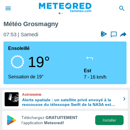
osmagny
Météo Grosmagny
e
ntialité
07:53
Samedi
...
enu de
o.com
Ensoleillé
o.com) a
19°
aré par
onnels
Est
arantir
Sensation de 19°
7
16 km/h
té des
ions
. Vous
Astronomie
accéder
Alerte spatiale : un satellite privé envoyé à la
e en
rescousse du télescope Swift de la NASA est
 les
hors de contrôle
Téléchargez
GRATUITEMENT
s :
Installer
l’application
Meteored!
r les