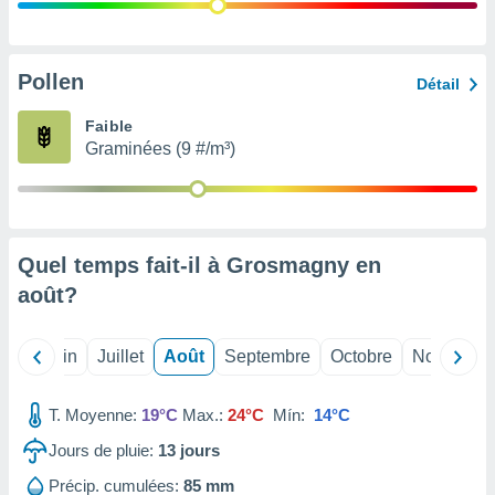
nées
lles sur
d'un
égitime,
Pollen
Détail
vous
vous
Faible
 Pour ce
Graminées (9 #/m³)
ous
etirer
ement
 opposer
Quel temps fait-il à Grosmagny en
ement
nées à
août
?
ment en
 sur «
res
» ou
Mai
Juin
Juillet
Août
Septembre
Octobre
Novembre
e
que de
kies
T. Moyenne:
19°C
Max.:
24°C
Mín:
14°C
ite web.
Jours de pluie:
13
jours
t nos
Précip. cumulées:
85 mm