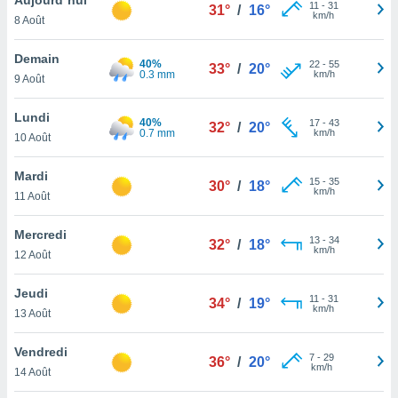
n «
11
-
31
31°
/
16°
km/h
8 Août
 et
r »,
cédez au
Demain
40%
22
-
55
33°
/
20°
 et vous
0.3 mm
km/h
9 Août
z
ation de
Lundi
40%
17
-
43
32°
/
20°
0.7 mm
km/h
10 Août
qu'ils
 nous ou
aires,
Mardi
15
-
35
30°
/
18°
km/h
11 Août
nt de
t
Mercredi
13
-
34
er le
32°
/
18°
km/h
12 Août
ement
te, ainsi
Jeudi
11
-
31
34°
/
19°
km/h
per un
13 Août
écifique
us
Vendredi
7
-
29
de la
36°
/
20°
km/h
14 Août
 et du