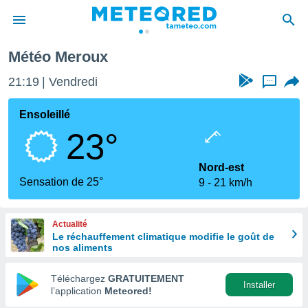
roux
Météo Meroux
e
ntialité
21:19
Vendredi
...
enu de
o.com
Ensoleillé
o.com) a
23°
aré par
onnels
Nord-est
arantir
Sensation de 25°
9
21 km/h
té des
ions
. Vous
Actualité
accéder
Le réchauffement climatique modifie le goût de
e en
nos aliments
 les
Téléchargez
GRATUITEMENT
s :
Installer
l’application
Meteored!
r les