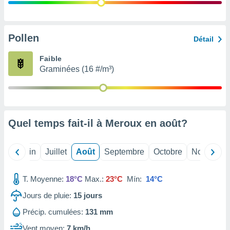
nées
lles sur
d'un
égitime,
Pollen
Détail
vous
vous
Faible
 Pour ce
Graminées (16 #/m³)
ous
etirer
ement
 opposer
Quel temps fait-il à Meroux en
août
?
ement
nées à
ment en
Mai
Juin
Juillet
Août
Septembre
Octobre
Novembre
 sur «
res
» ou
e
T. Moyenne:
18°C
Max.:
23°C
Mín:
14°C
que de
kies
Jours de pluie:
15
jours
ite web.
Précip. cumulées:
131 mm
t nos
Vent moyen:
7 km/h