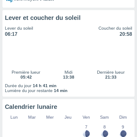
ires
ons le
ent des
Lever et coucher du soleil
es
 :
Lever du soleil
Coucher du soleil
et/ou
06:17
20:58
 à des
ions sur
eil,
des
limitées
Première lueur
Midi
Dernière lueur
nner la
05:42
13:38
21:33
, créer
ils pour
Durée du jour
14 h 41 min
ité
Lumière du jour restante
14 min
lisée,
des
Calendrier lunaire
our
nner des
Lun
Mar
Mer
Jeu
Ven
Sam
Dim
és
lisées,
7
8
9
s profils
enus