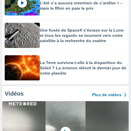
L’été n’a aucune intention de s’arrêter » –
mais le Rhin en paie le prix
Une fusée de SpaceX s’écrase sur la Lune
et tous les regards se tournent vers notre
satellite à la recherche du cratère
La Terre survivra-t-elle à la disparition du
Soleil ? La science réécrit le dernier jour de
notre planète
Vidéos
Plus de vidéos