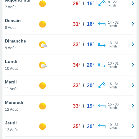
n «
9
-
22
29°
/
16°
km/h
7 Août
 et
r »,
cédez au
Demain
14
-
32
31°
/
16°
 et vous
km/h
8 Août
z
ation de
Dimanche
13
-
31
33°
/
18°
km/h
9 Août
qu'ils
 nous ou
aires,
Lundi
13
-
31
34°
/
20°
km/h
10 Août
nt de
t
Mardi
16
-
34
er le
33°
/
20°
km/h
11 Août
ement
te, ainsi
Mercredi
15
-
36
33°
/
19°
km/h
per un
12 Août
écifique
us
Jeudi
10
-
31
de la
35°
/
20°
km/h
13 Août
 et du