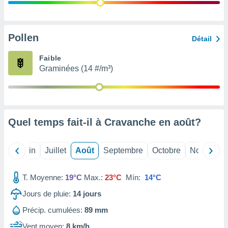
nées
lles sur
d'un
égitime,
Pollen
Détail
vous
vous
Faible
 Pour ce
Graminées (14 #/m³)
ous
etirer
ement
 opposer
Quel temps fait-il à Cravanche en
août
?
ement
nées à
ment en
Mai
Juin
Juillet
Août
Septembre
Octobre
Novembre
 sur «
res
» ou
e
T. Moyenne:
19°C
Max.:
23°C
Mín:
14°C
que de
kies
Jours de pluie:
14
jours
ite web.
Précip. cumulées:
89 mm
t nos
Vent moyen:
8 km/h