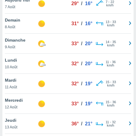
n «
7
-
22
29°
/
16°
km/h
7 Août
 et
r »,
cédez au
Demain
13
-
33
31°
/
16°
 et vous
km/h
8 Août
z
ation de
Dimanche
14
-
35
33°
/
20°
km/h
9 Août
qu'ils
 nous ou
aires,
Lundi
11
-
36
32°
/
20°
km/h
10 Août
nt de
t
Mardi
15
-
33
er le
32°
/
19°
km/h
11 Août
ement
te, ainsi
Mercredi
15
-
36
33°
/
19°
km/h
per un
12 Août
écifique
us
Jeudi
11
-
32
de la
36°
/
21°
km/h
13 Août
 et du