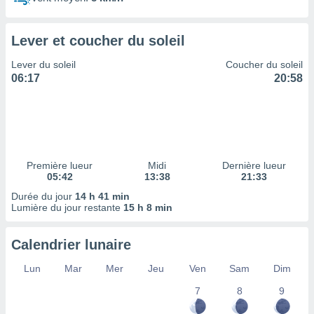
ires
ons le
ent des
Lever et coucher du soleil
es
 :
Lever du soleil
Coucher du soleil
et/ou
06:17
20:58
 à des
ions sur
eil,
des
limitées
Première lueur
Midi
Dernière lueur
nner la
05:42
13:38
21:33
, créer
ils pour
Durée du jour
14 h 41 min
ité
Lumière du jour restante
15 h 8 min
lisée,
des
Calendrier lunaire
our
nner des
Lun
Mar
Mer
Jeu
Ven
Sam
Dim
és
lisées,
7
8
9
s profils
enus