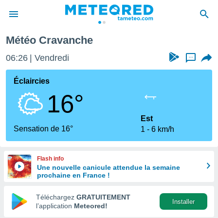
avanche
Météo Cravanche
e
ntialité
06:26
Vendredi
...
enu de
o.com
Éclaircies
o.com) a
16°
aré par
onnels
Est
arantir
Sensation de 16°
1
6 km/h
té des
ions
. Vous
Flash info
accéder
Une nouvelle canicule attendue la semaine
e en
prochaine en France !
 les
Téléchargez
GRATUITEMENT
s :
Installer
l’application
Meteored!
r les