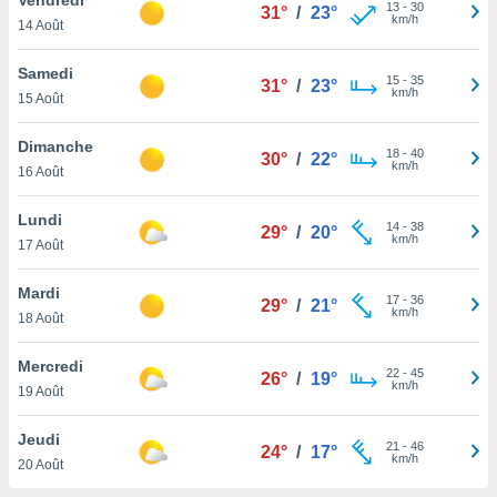
n «
13
-
30
31°
/
23°
km/h
14 Août
 et
r »,
cédez au
Samedi
15
-
35
31°
/
23°
 et vous
km/h
15 Août
z
ation de
Dimanche
18
-
40
30°
/
22°
km/h
16 Août
qu'ils
 nous ou
aires,
Lundi
14
-
38
29°
/
20°
km/h
17 Août
nt de
t
Mardi
17
-
36
er le
29°
/
21°
km/h
18 Août
ement
te, ainsi
Mercredi
22
-
45
26°
/
19°
km/h
per un
19 Août
écifique
us
Jeudi
21
-
46
de la
24°
/
17°
km/h
20 Août
 et du