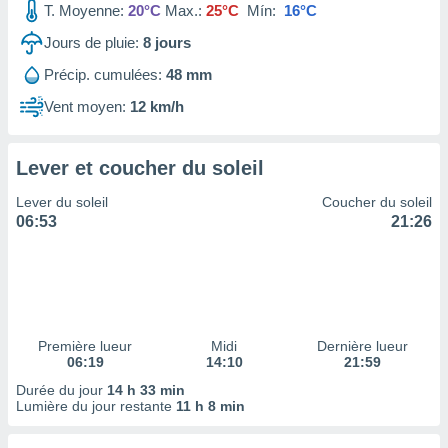
T. Moyenne:
20°C
Max.:
25°C
Mín:
16°C
tre
ement,
Jours de pluie:
8
jours
Précip. cumulées:
48 mm
enaires
s des
Vent moyen:
12 km/h
 des
nts
 ou des
Lever et coucher du soleil
gies
es pour
Lever du soleil
Coucher du soleil
 accéder
06:53
21:26
r des
lles
ue votre
r ce site
 IP et
Première lueur
Midi
Dernière lueur
06:19
14:10
21:59
ifiants
es.
Durée du jour
14 h 33 min
Lumière du jour restante
11 h 8 min
eurs
traiter