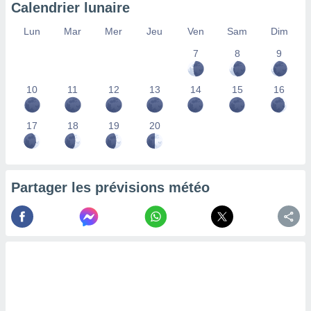
Calendrier lunaire
nées
lles sur
Lun
Mar
Mer
Jeu
Ven
Sam
Dim
d'un
égitime,
7
8
9
vous
vous
 Pour ce
10
11
12
13
14
15
16
ous
etirer
17
18
19
20
ement
 opposer
ement
nées à
Partager les prévisions météo
ment en
 sur «
res
» ou
e
que de
kies
ite web.
t nos