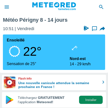
Semaine prochaine
Météo Périgny 8 - 14 jours
e
ntialité
10:51
Vendredi
...
enu de
o.com
Ensoleillé
o.com) a
22°
aré par
onnels
Nord-est
arantir
Sensation de 25°
14
29 km/h
té des
ions
. Vous
Flash info
accéder
Une nouvelle canicule attendue la semaine
e en
prochaine en France !
 les
Téléchargez
GRATUITEMENT
s :
Installer
l’application
Meteored!
r les