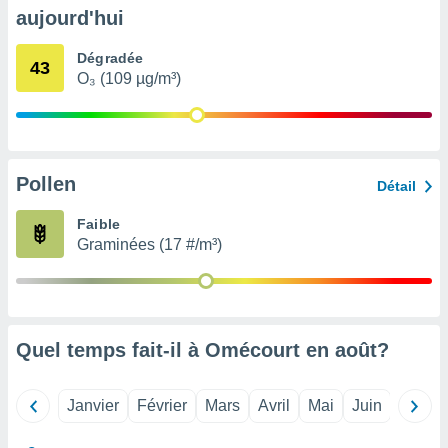
pour
aujourd'hui
 le
ement
Dégradée
afficher
43
O₃ (109 µg/m³)
licité ou
enu
lisé,
e vous
r de la
Pollen
Détail
 non
Faible
lisée.
Graminées (17 #/m³)
uvez
ation des
et
à notre
 par le
Quel temps fait-il à Omécourt en
août
?
 cette
ion en
sur le
Janvier
Février
Mars
Avril
Mai
Juin
Juillet
«
».