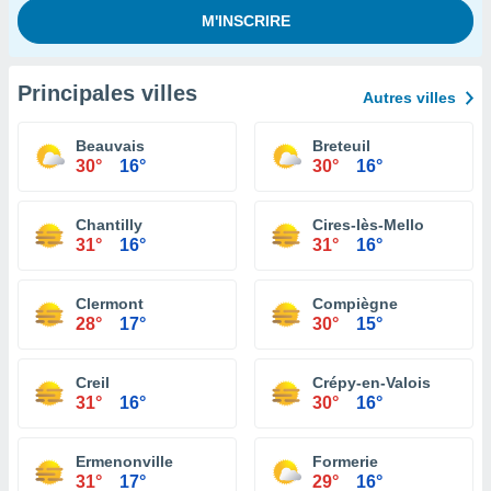
Principales villes
Autres villes
Beauvais
Breteuil
30°
16°
30°
16°
Chantilly
Cires-lès-Mello
31°
16°
31°
16°
Clermont
Compiègne
28°
17°
30°
15°
Creil
Crépy-en-Valois
31°
16°
30°
16°
Ermenonville
Formerie
31°
17°
29°
16°