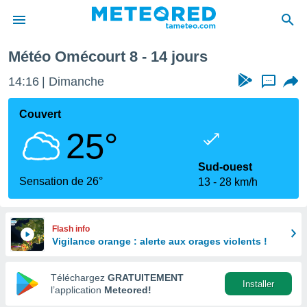
haine
Météo Omécourt 8 - 14 jours
e
ntialité
14:16
Dimanche
...
enu de
o.com
Couvert
o.com) a
25°
aré par
onnels
Sud-ouest
arantir
Sensation de 26°
13
28 km/h
té des
ions
. Vous
accéder
Flash info
e en
Vigilance orange : alerte aux orages violents !
 les
Téléchargez
GRATUITEMENT
s :
Installer
l’application
Meteored!
r les