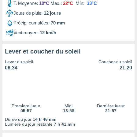
T. Moyenne:
18°C
Max.:
22°C
Mín:
13°C
tre
ement,
Jours de pluie:
12
jours
Précip. cumulées:
70 mm
enaires
s des
Vent moyen:
12 km/h
 des
nts
 ou des
Lever et coucher du soleil
gies
es pour
Lever du soleil
Coucher du soleil
 accéder
06:34
21:20
r des
lles
ue votre
r ce site
 IP et
Première lueur
Midi
Dernière lueur
05:57
13:58
21:57
ifiants
es.
Durée du jour
14 h 46 min
Lumière du jour restante
7 h 41 min
eurs
traiter