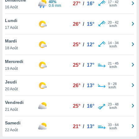
40%
n «
17
-
42
27°
/
16°
0.6 mm
km/h
16 Août
 et
r »,
cédez au
Lundi
20
-
42
26°
/
15°
 et vous
km/h
17 Août
z
ation de
Mardi
14
-
34
25°
/
12°
km/h
18 Août
qu'ils
 nous ou
aires,
Mercredi
21
-
45
25°
/
17°
km/h
19 Août
nt de
t
Jeudi
9
-
28
er le
26°
/
13°
km/h
20 Août
ement
te, ainsi
Vendredi
23
-
48
25°
/
16°
km/h
per un
21 Août
écifique
us
Samedi
33
-
64
de la
21°
/
13°
km/h
22 Août
 et du