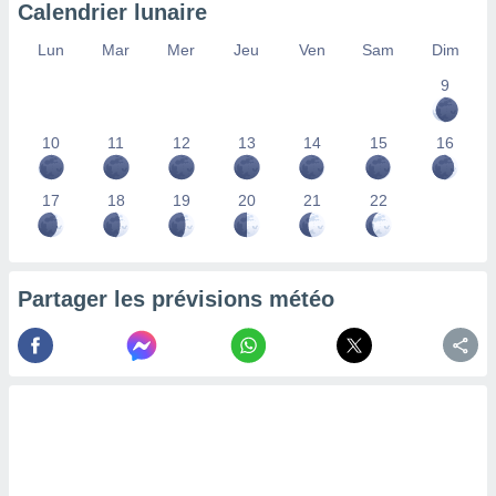
Calendrier lunaire
nées
lles sur
Lun
Mar
Mer
Jeu
Ven
Sam
Dim
d'un
égitime,
9
vous
vous
 Pour ce
10
11
12
13
14
15
16
ous
etirer
17
18
19
20
21
22
ement
 opposer
ement
nées à
Partager les prévisions météo
ment en
 sur «
res
» ou
e
que de
kies
ite web.
t nos