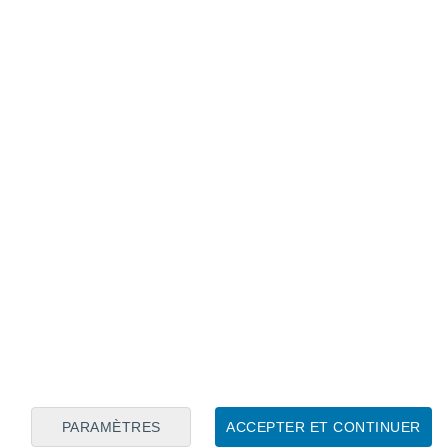
Calendrier lunaire
Lun
Mar
Mer
Jeu
Ven
Sam
Dim
6
7
8
9
10
11
12
13
14
15
16
17
18
19
PARAMÈTRES
ACCEPTER ET CONTINUER