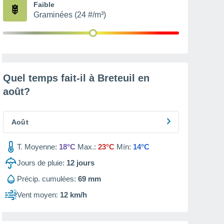
Faible
Graminées (24 #/m³)
Quel temps fait-il à Breteuil en
août
?
Août
T. Moyenne:
18°C
Max.:
23°C
Mín:
14°C
Jours de pluie:
12
jours
Précip. cumulées:
69 mm
Vent moyen:
12 km/h