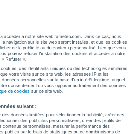
/h
ez à accéder à notre site web tameteo.com. Dans ce cas, nous
 navigation sur le site web seront installés, et que les cookies
ficher de la publicité ou du contenu personnalisé, bien que vous
ous pouvez refuser l'installation des cookies et accéder à notre
n « Refuser ».
tobre
 cookies, des identifiants uniques ou des technologies similaires
que votre visite sur ce site web, les adresses IP et les
 de couverture nuageuse
Radar de pluie
Satellites
Modèles
s données personnelles sur la base d'un intérêt légitime, auquel
 votre consentement ou vous opposer au traitement des données
tique de cookies
sur ce site web.
imanche
Lundi
Mardi
Mercredi
onnées suivant :
9 Août
10 Août
11 Août
12 Août
r des données limitées pour sélectionner la publicité, créer des
sélectionner des publicités personnalisées, créer des profils de
 des contenus personnalisés, mesurer la performance des
s publics par le biais de statistiques ou de combinaisons de