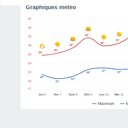
Graphiques météo
45
40
34°
35
31°
30°
30
29°
26°
24°
25
20
17°
15
17°
16°
14°
13°
10
11°
°C
Jeu
6
Ven
7
Sam
8
Dim
9
Lun
10
Mar
11
Maximum