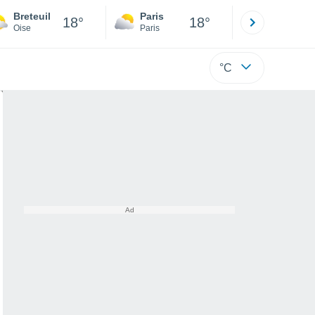
Breteuil
Paris
Montpelli
18°
18°
Oise
Paris
Hérault
°C