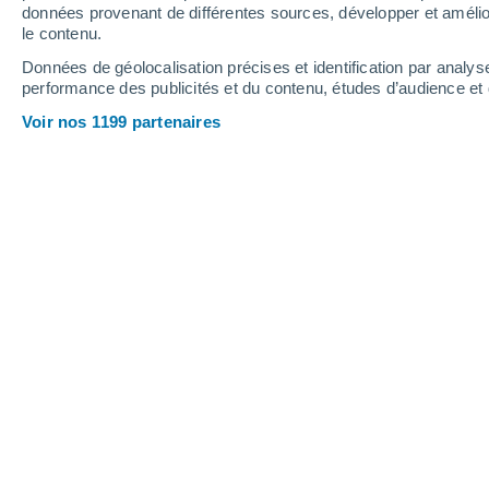
données provenant de différentes sources, développer et amélior
le contenu.
26°
/
11°
29°
/
13°
24°
/
14°
Données de géolocalisation précises et identification par analys
performance des publicités et du contenu, études d’audience e
12
-
22
km/h
9
-
25
km/h
19
17
-
36
km/h
Voir nos 1199 partenaires
Météo Breteuil aujourd´hui
, 6 août
Éclaircies
18°
09:00
T. ressentie
18°
Éclaircies
20°
10:00
T. ressentie
20°
Éclaircies
21°
11:00
T. ressentie
21°
Éclaircies
22°
12:00
T. ressentie
22°