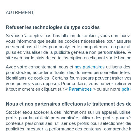
18°
AUTREMENT,
Ouest
Refuser les technologies de type cookies
Sensation de 18°
13
-
26 km
Si vous n'acceptez pas l'installation de cookies, vous continu
vous informons que seuls les cookies nécessaires pour assurer la
ne seront pas utilisés pour analyser le comportement ou pour af
puissiez visualiser de la publicité générale non personnalisée. V
Flash info
site web par le biais de cette inscription en cliquant sur le bouto
Découvrez la tendance météo entre août et oc
Avec votre consentement, nous et
nos partenaires
utilisons des
pour stocker, accéder et traiter des données personnelles telles 
Météo 1 - 7 jours
Heure par heure
Actualité
Carte
identifiants de cookies. Certains fournisseurs peuvent traiter vo
vous pouvez vous opposer. Pour ce faire, vous pouvez retirer
à tout moment en cliquant sur «
Paramètres
» ou sur notre
poli
Demain
Samedi
D
Aujourd´hui
Nous et nos partenaires effectuons le traitement des d
7 Août
8 Août
6 Août
Stocker et/ou accéder à des informations sur un appareil, utilise
profils pour la publicité personnalisée, utiliser des profils pour 
contenus personnalisés, utiliser des profils pour sélectionner
publicités, mesurer la performance des contenus, comprendre le