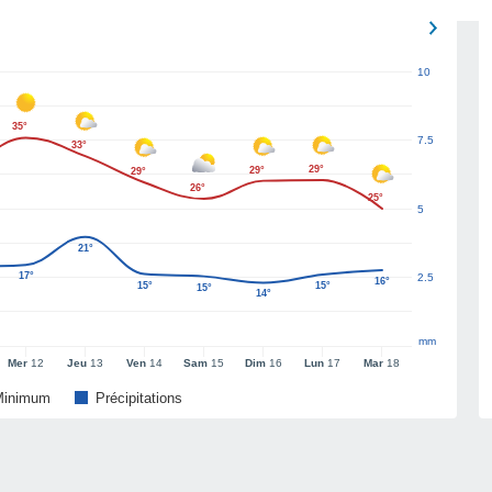
10
35°
7.5
33°
29°
29°
29°
26°
25°
5
21°
17°
2.5
16°
15°
15°
15°
14°
mm
Mer
12
Jeu
13
Ven
14
Sam
15
Dim
16
Lun
17
Mar
18
Minimum
Précipitations