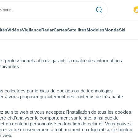
ités
Vidéos
Vigilance
Radar
Cartes
Satellites
Modèles
Monde
Ski
professionnels afin de garantir la qualité des informations
suivantes :
s collectées par le biais de cookies ou de technologies
nuer à vous proposer gratuitement des contenus de très haute
z au site web et vous acceptez l'installation de tous les cookies,
...
vre et d'analyser le comportement sur le site, ainsi que de
é et du contenu personnalisé en fonction de celui-ci. Vous pouvez
Heure par heure
tirer votre consentement à tout moment en cliquant sur le bouton
Ciel nuageux dans les
te web.
prochaines heures