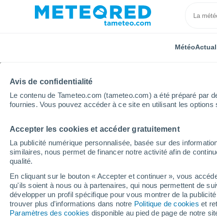
Météo
Actual
Avis de confidentialité
Le contenu de Tameteo.com (tameteo.com) a été préparé par des 
fournies. Vous pouvez accéder à ce site en utilisant les options 
Accepter les cookies et accéder gratuitement
Accueil
Hauts-de-France
Oise
Breteuil
La publicité numérique personnalisée, basée sur des information
similaires, nous permet de financer notre activité afin de conti
Météo Breteuil
qualité.
En cliquant sur le bouton « Accepter et continuer », vous accéde
08:35
Jeudi
qu'ils soient à nous ou à partenaires, qui nous permettent de sui
développer un profil spécifique pour vous montrer de la publicit
trouver plus d'informations dans notre
Politique de cookies
et re
Éclaircies
Paramètres des cookies
disponible au pied de page de notre si