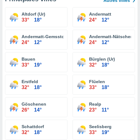
Autres villes
Altdorf (Ur)
Andermatt
33°
18°
24°
12°
Andermatt-Gemsstock
Andermatt-Nätschen
24°
12°
24°
12°
Bauen
Bürglen (Ur)
33°
19°
32°
18°
Erstfeld
Flüelen
32°
18°
33°
18°
Göschenen
Realp
26°
14°
23°
11°
Schattdorf
Seelisberg
32°
18°
33°
19°