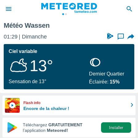
Météo Wassen
e
ntialité
01:29
Dimanche
...
enu de
o.com
Ciel variable
o.com) a
13°
aré par
onnels
Dernier Quartier
arantir
Sensation de 13°
Éclairée:
15%
té des
ions
. Vous
accéder
Flash info
e en
Encore de la chaleur !
 les
Téléchargez
GRATUITEMENT
s :
Installer
l’application
Meteored!
r les