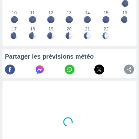
lisés,
des
10
11
12
13
14
15
16
our
nner des
17
18
19
20
21
22
s
lisés,
la
ance des
s,
Partager les prévisions météo
la
ance des
s,
dre les
par le
ques ou
inaisons
ées
nt de
tes
,
er et
r les