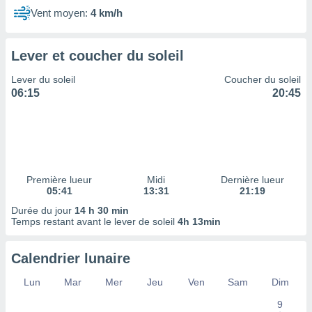
ires
Vent moyen:
4 km/h
ons le
ent des
es
Lever et coucher du soleil
 :
et/ou
Lever du soleil
Coucher du soleil
 à des
06:15
20:45
ions sur
eil,
des
limitées
nner la
, créer
Première lueur
Midi
Dernière lueur
05:41
13:31
21:19
ils pour
ité
Durée du jour
14 h 30 min
lisée,
Temps restant avant le lever de soleil
4h 13min
des
our
Calendrier lunaire
nner des
és
Lun
Mar
Mer
Jeu
Ven
Sam
Dim
lisées,
s profils
9
enus