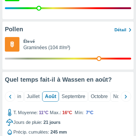
nées
lles sur
d'un
égitime,
vous
Pollen
Détail
vous
 Pour ce
Élevé
ous
Graminées (104 #/m³)
etirer
ement
 opposer
ement
nées à
Quel temps fait-il à Wassen en
août
?
ment en
 sur «
res
» ou
Mai
Juin
Juillet
Août
Septembre
Octobre
Novembre
e
que de
T. Moyenne:
11°C
Max.:
16°C
Mín:
7°C
kies
ite web.
Jours de pluie:
21
jours
t nos
Précip. cumulées:
245 mm