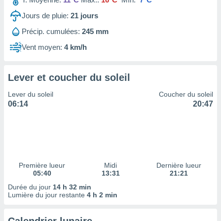
ires
ons le
Jours de pluie:
21
jours
ent des
es
Précip. cumulées:
245 mm
 :
Vent moyen:
4 km/h
et/ou
 à des
ions sur
Lever et coucher du soleil
eil,
des
Lever du soleil
Coucher du soleil
limitées
06:14
20:47
nner la
, créer
ils pour
ité
lisée,
des
Première lueur
Midi
Dernière lueur
05:40
13:31
21:21
our
nner des
Durée du jour
14 h 32 min
és
Lumière du jour restante
4 h 2 min
lisées,
s profils
enus