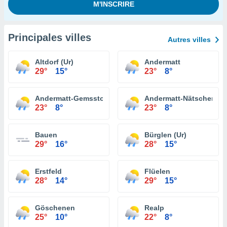
Principales villes
Autres villes
Altdorf (Ur)
Andermatt
29°
15°
23°
8°
Andermatt-Gemsstock
Andermatt-Nätschen
23°
8°
23°
8°
Bauen
Bürglen (Ur)
29°
16°
28°
15°
Erstfeld
Flüelen
28°
14°
29°
15°
Göschenen
Realp
25°
10°
22°
8°