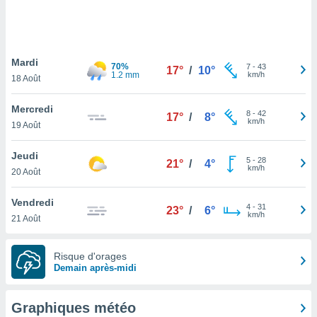
logies
e
s
Mardi
tez pas
70%
7
-
43
17°
/
10°
1.2 mm
km/h
ation de
18 Août
, vous
z à
Mercredi
8
-
42
17°
/
8°
à notre
km/h
19 Août
.com.
Jeudi
 cas,
5
-
28
21°
/
4°
km/h
us
20 Août
ns que
s
Vendredi
4
-
31
23°
/
6°
km/h
21 Août
ires
urer la
on sur le
Risque d'orages
 seront
Demain après-midi
, et que
ies ne
as
Graphiques météo