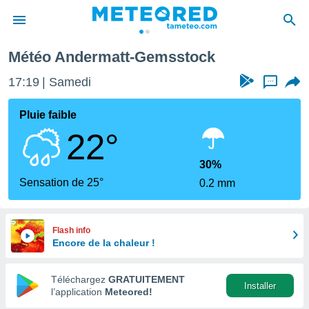
Météo Andermatt-Gemsstock
e
ntialité
17:19
Samedi
...
enu de
o.com
Pluie faible
o.com) a
22°
aré par
onnels
30%
arantir
Sensation de 25°
0.2 mm
té des
ions
. Vous
accéder
Flash info
e en
Encore de la chaleur !
 les
Téléchargez
GRATUITEMENT
s :
Installer
l’application
Meteored!
r les