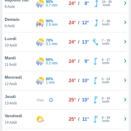
90%
n «
19
-
35
24°
/
8°
0.7 mm
km/h
8 Août
 et
r »,
cédez au
Demain
90%
7
-
28
24°
/
12°
 et vous
2.9 mm
km/h
9 Août
z
ation de
Lundi
70%
7
-
29
24°
/
13°
0.1 mm
km/h
10 Août
qu'ils
 nous ou
aires,
Mardi
60%
8
-
27
24°
/
9°
0.2 mm
km/h
11 Août
nt de
t
Mercredi
80%
5
-
24
er le
24°
/
10°
1 mm
km/h
12 Août
ement
te, ainsi
Jeudi
9
-
34
25°
/
10°
km/h
per un
13 Août
écifique
us
Vendredi
8
-
34
de la
25°
/
11°
km/h
14 Août
 et du