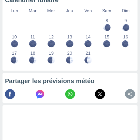
Calendrier lunaire
lisés,
Lun
Mar
Mer
Jeu
Ven
Sam
Dim
des
our
8
9
nner des
s
lisés,
10
11
12
13
14
15
16
la
ance des
s,
17
18
19
20
21
la
ance des
s,
dre les
Partager les prévisions météo
par le
ques ou
inaisons
ées
nt de
tes
,
er et
r les