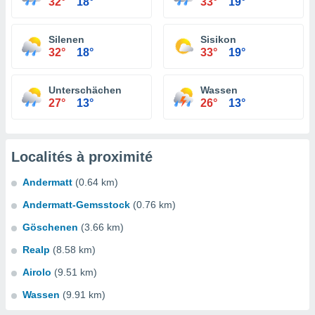
32°
18°
33°
19°
Silenen
Sisikon
32°
18°
33°
19°
Unterschächen
Wassen
27°
13°
26°
13°
Localités à proximité
Andermatt
(0.64 km)
Andermatt-Gemsstock
(0.76 km)
Göschenen
(3.66 km)
Realp
(8.58 km)
Airolo
(9.51 km)
Wassen
(9.91 km)