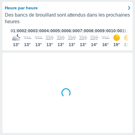
s et
Heure par heure
r
Des bancs de brouillard sont attendus dans les prochaines
tement
heures
cité
ue
01:00
02:00
03:00
04:00
05:00
06:00
07:00
08:00
09:00
10:00
11:00
lisée,
ACCEPTER
ur des
ET
13°
13°
13°
13°
13°
13°
13°
14°
16°
19°
21°
ions
CONTINUER
es par le
 cookies
PARAMÈTRES
gies
es, nous
de
 notre
afin de
r à vous
r
ment des
 de très
alité.
ant sur