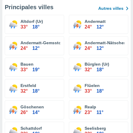
Principales villes
Autres villes
Altdorf (Ur)
Andermatt
33°
18°
24°
12°
Andermatt-Gemsstock
Andermatt-Nätschen
24°
12°
24°
12°
Bauen
Bürglen (Ur)
33°
19°
32°
18°
Erstfeld
Flüelen
32°
18°
33°
18°
Göschenen
Realp
26°
14°
23°
11°
Schattdorf
Seelisberg