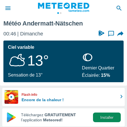
Météo Andermatt-Nätschen
e
ntialité
00:46
Dimanche
...
enu de
o.com
Ciel variable
o.com) a
13°
aré par
onnels
Dernier Quartier
arantir
Sensation de 13°
Éclairée:
15%
té des
ions
. Vous
accéder
Flash info
e en
Encore de la chaleur !
 les
Téléchargez
GRATUITEMENT
s :
Installer
l’application
Meteored!
r les