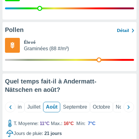
nées
lles sur
d'un
égitime,
vous
Pollen
Détail
vous
 Pour ce
Élevé
ous
Graminées (88 #/m³)
etirer
ement
 opposer
ement
nées à
Quel temps fait-il à Andermatt-
ment en
Nätschen en
août
?
 sur «
res
» ou
e
Mai
Juin
Juillet
Août
Septembre
Octobre
Novembre
que de
kies
ite web.
T. Moyenne:
11°C
Max.:
16°C
Mín:
7°C
Jours de pluie:
21
jours
t nos