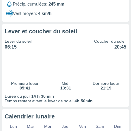
ires
Précip. cumulées:
245 mm
ons le
ent des
Vent moyen:
4 km/h
es
 :
Lever et coucher du soleil
et/ou
 à des
Lever du soleil
Coucher du soleil
ions sur
06:15
20:45
eil,
des
limitées
nner la
, créer
ils pour
Première lueur
Midi
Dernière lueur
ité
05:41
13:31
21:19
lisée,
Durée du jour
14 h 30 min
des
Temps restant avant le lever de soleil
4h 56min
our
nner des
és
Calendrier lunaire
lisées,
s profils
Lun
Mar
Mer
Jeu
Ven
Sam
Dim
enus