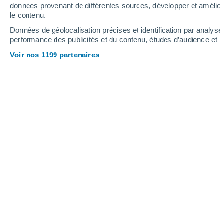
0.1 mm
2 mm
2.1 mm
données provenant de différentes sources, développer et amélior
le contenu.
28°
/
15°
31°
/
18°
26°
/
15°
Données de géolocalisation précises et identification par analys
performance des publicités et du contenu, études d’audience e
8
-
29
km/h
9
-
36
km/h
7
7
-
30
km/h
Voir nos 1199 partenaires
Météo Altdorf (Ur) aujourd´hui
, 7 août
Éclaircies
19°
01:00
T. ressentie
19°
Brumeux
19°
02:00
T. ressentie
19°
Brumeux
18°
03:00
T. ressentie
18°
Brumeux
16°
05:00
T. ressentie
16°