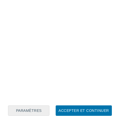
Calendrier lunaire
Lun
Mar
Mer
Jeu
Ven
Sam
Dim
7
8
9
10
11
12
13
14
15
16
PARAMÈTRES
ACCEPTER ET CONTINUER