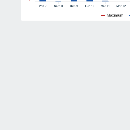
°C
Ven
7
Sam
8
Dim
9
Lun
10
Mar
11
Mer
12
Maximum