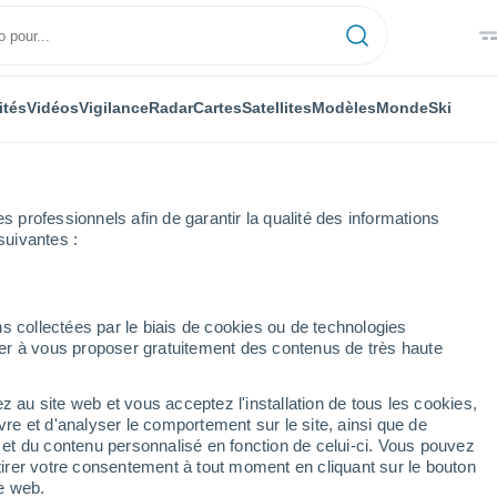
ités
Vidéos
Vigilance
Radar
Cartes
Satellites
Modèles
Monde
Ski
professionnels afin de garantir la qualité des informations
suivantes :
s collectées par le biais de cookies ou de technologies
nuer à vous proposer gratuitement des contenus de très haute
z au site web et vous acceptez l'installation de tous les cookies,
...
vre et d'analyser le comportement sur le site, ainsi que de
Heure par heure
é et du contenu personnalisé en fonction de celui-ci. Vous pouvez
Des bancs de brouillard sont
tirer votre consentement à tout moment en cliquant sur le bouton
attendus dans les prochaines
te web.