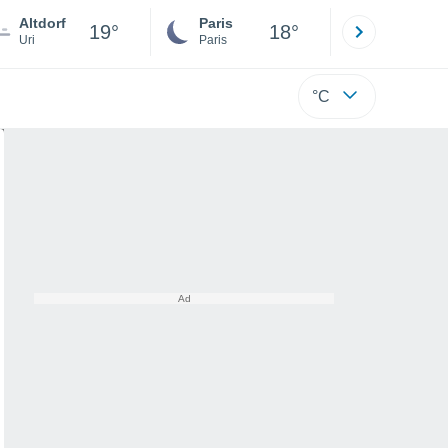
Altdorf
Paris
Montpelli
19°
18°
Uri
Paris
Hérault
°C