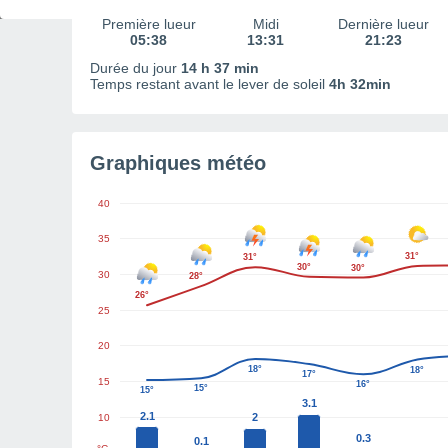
Première lueur
Midi
Dernière lueur
05:38
13:31
21:23
Durée du jour
14 h 37 min
Temps restant avant le lever de soleil
4h 32min
Graphiques météo
40
35
31°
31°
30°
30°
30
28°
26°
25
20
18°
18°
17°
15
16°
15°
15°
3.1
2.1
2
10
0.3
0.1