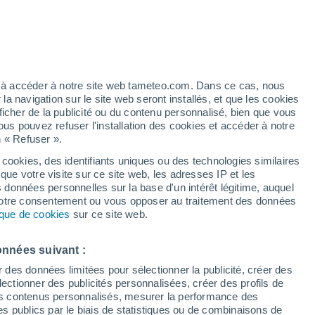
heures
artier
5%
ez à accéder à notre site web tameteo.com. Dans ce cas, nous
 navigation sur le site web seront installés, et que les cookies
ficher de la publicité ou du contenu personnalisé, bien que vous
ous pouvez refuser l'installation des cookies et accéder à notre
n « Refuser ».
 cookies, des identifiants uniques ou des technologies similaires
que votre visite sur ce site web, les adresses IP et les
de pluie
Radar de pluie
Satellites
Modèles
s données personnelles sur la base d'un intérêt légitime, auquel
 votre consentement ou vous opposer au traitement des données
tique de cookies
sur ce site web.
Lundi
Mardi
Mercredi
Jeudi
onnées suivant :
10 Août
11 Août
12 Août
13 Août
r des données limitées pour sélectionner la publicité, créer des
sélectionner des publicités personnalisées, créer des profils de
 des contenus personnalisés, mesurer la performance des
s publics par le biais de statistiques ou de combinaisons de
90%
70%