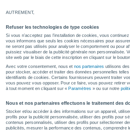
19°
AUTREMENT,
Dernier Qu
Refuser les technologies de type cookies
Éclairée:
3
Sensation de 19°
Si vous n'acceptez pas l'installation de cookies, vous continu
vous informons que seuls les cookies nécessaires pour assurer la
ne seront pas utilisés pour analyser le comportement ou pour af
puissiez visualiser de la publicité générale non personnalisée. V
Flash info
site web par le biais de cette inscription en cliquant sur le bouto
Une nouvelle canicule attendue la semaine
prochaine en France !
Avec votre consentement, nous et
nos partenaires
utilisons des
pour stocker, accéder et traiter des données personnelles telles 
Météo 1 - 7 jours
Heure par heure
Actualité
Carte 
identifiants de cookies. Certains fournisseurs peuvent traiter vo
vous pouvez vous opposer. Pour ce faire, vous pouvez retirer
à tout moment en cliquant sur «
Paramètres
» ou sur notre
poli
Demain
Dimanche
Aujourd´hui
Nous et nos partenaires effectuons le traitement des d
8 Août
9 Août
7 Août
Stocker et/ou accéder à des informations sur un appareil, utilise
profils pour la publicité personnalisée, utiliser des profils pour 
contenus personnalisés, utiliser des profils pour sélectionner
publicités, mesurer la performance des contenus, comprendre le
60%
70%
90%