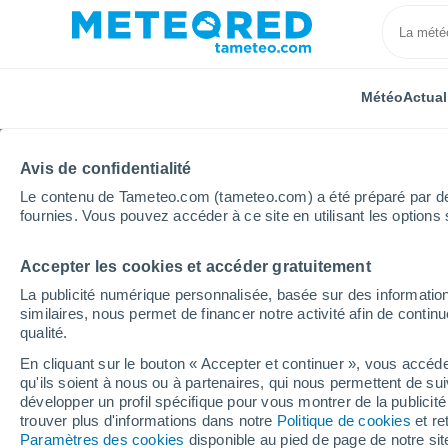
Météo
Actual
Avis de confidentialité
Le contenu de Tameteo.com (tameteo.com) a été préparé par des 
fournies. Vous pouvez accéder à ce site en utilisant les options 
Accepter les cookies et accéder gratuitement
Accueil
Suisse
Uri
Altdorf (Ur)
La publicité numérique personnalisée, basée sur des information
similaires, nous permet de financer notre activité afin de conti
Météo Altdorf (Ur)
qualité.
En cliquant sur le bouton « Accepter et continuer », vous accéde
01:06
Vendredi
qu'ils soient à nous ou à partenaires, qui nous permettent de sui
développer un profil spécifique pour vous montrer de la publicit
trouver plus d'informations dans notre
Politique de cookies
et re
Éclaircies
Paramètres des cookies
disponible au pied de page de notre si