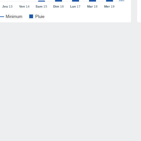
mm
Jeu
13
Ven
14
Sam
15
Dim
16
Lun
17
Mar
18
Mer
19
Minimum
Pluie