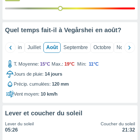
nées
lles sur
d'un
égitime,
vous
Quel temps fait-il à Vegårshei en
août
?
vous
 Pour ce
ous
Mai
Juin
Juillet
Août
Septembre
Octobre
Novembre
etirer
ement
T. Moyenne:
15°C
Max.:
19°C
Mín:
11°C
 opposer
Jours de pluie:
14
jours
ement
nées à
Précip. cumulées:
120 mm
ment en
 sur «
Vent moyen:
10 km/h
res
» ou
e
que de
Lever et coucher du soleil
kies
ite web.
Lever du soleil
Coucher du soleil
05:26
21:32
t nos