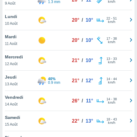
1.3 mm
km/h
n «
9 Août
 et
r »,
Lundi
22
-
51
cédez au
20°
/
10°
km/h
10 Août
 et vous
z
Mardi
ation de
17
-
38
20°
/
10°
km/h
11 Août
qu'ils
 nous ou
Mercredi
13
-
33
21°
/
10°
aires,
km/h
12 Août
nt de
Jeudi
t
40%
14
-
44
21°
/
12°
0.9 mm
km/h
er le
13 Août
ement
te, ainsi
Vendredi
14
-
38
26°
/
11°
km/h
14 Août
per un
écifique
Samedi
us
18
-
43
22°
/
13°
km/h
de la
15 Août
 et du