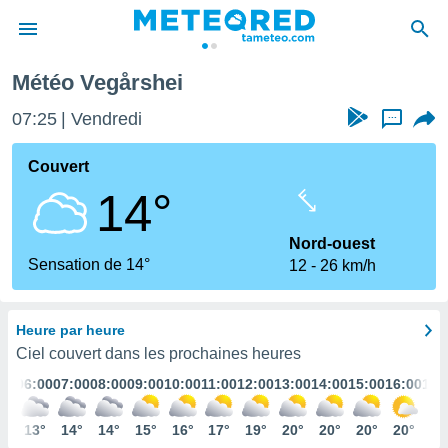
Météo Vegårshei
e
ntialité
07:25
Vendredi
...
enu de
o.com
Couvert
o.com) a
14°
aré par
onnels
Nord-ouest
arantir
Sensation de 14°
12
26 km/h
té des
ions
. Vous
Heure par heure
accéder
e en
Ciel couvert dans les prochaines heures
 les
:00
06:00
07:00
08:00
09:00
10:00
11:00
12:00
13:00
14:00
15:00
16:00
17:
s :
3°
13°
14°
14°
15°
16°
17°
19°
20°
20°
20°
20°
19
r les