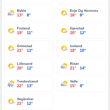
Bykle
Evje Og Hornnes
13°
8°
16°
9°
Froland
Gjerstad
19°
11°
20°
12°
Grimstad
Iveland
21°
13°
18°
10°
Lillesand
Risør
20°
12°
21°
14°
Tvedestrand
Valle
22°
13°
15°
9°
Vegårshei
21°
12°