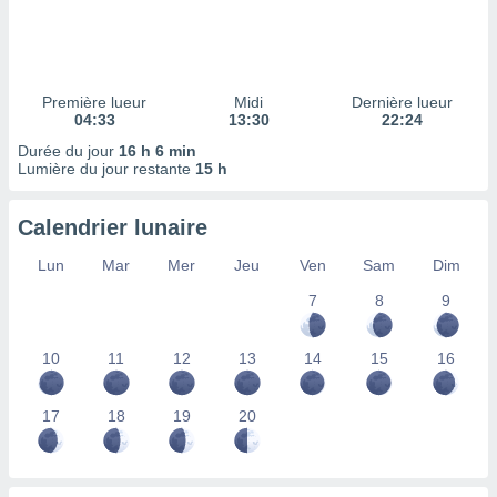
ires
ons le
ent des
es
 :
Première lueur
Midi
Dernière lueur
et/ou
04:33
13:30
22:24
 à des
Durée du jour
16 h 6 min
ions sur
Lumière du jour restante
15 h
eil,
des
limitées
Calendrier lunaire
nner la
Lun
Mar
Mer
Jeu
Ven
Sam
Dim
, créer
7
8
9
ils pour
ité
lisée,
10
11
12
13
14
15
16
des
our
nner des
17
18
19
20
és
lisées,
s profils
enus