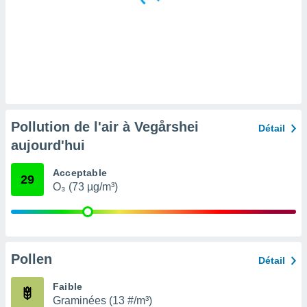
tre
ement,
enaires
s des
 des
nts
 ou des
gies
Pollution de l'air à Vegårshei
Détail
es pour
aujourd'hui
 accéder
r des
Acceptable
29
lles
O₃ (73 µg/m³)
ue votre
r ce site
 IP et
ifiants
Pollen
Détail
es.
Faible
eurs
Graminées (13 #/m³)
traiter