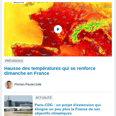
n «
 et
r »,
cédez au
 et vous
z
ation de
qu'ils
 nous ou
aires,
nt de
PRÉVISIONS
t
Hausse des températures qui se renforce
er le
dimanche en France
ement
te, ainsi
Florian Pasiecznik
per un
écifique
ACTUALITÉ
us
Paris-CDG : un projet d'extension qui
de la
éloigne un peu plus la France de ses
 et du
objectifs climatiques