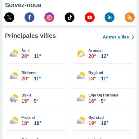
pour
Suivez-nous
 le
ement
afficher
licité ou
enu
Principales villes
lisé,
Autres villes
e vous
Åmli
Arendal
r de la
20°
11°
20°
12°
 non
lisée.
Birkenes
Bygland
uvez
20°
11°
18°
11°
ation des
et
Bykle
Evje Og Hornnes
15°
9°
16°
9°
à notre
 par le
 cette
Froland
Gjerstad
ion en
18°
10°
19°
10°
sur le
«
».