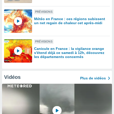
lisé en
 de
PRÉVISIONS
. Vous
rouver
Météo en France : ces régions subissent
un net regain de chaleur cet après-midi
ations
re
que de
PRÉVISIONS
kies
r votre
Canicule en France : la vigilance orange
ement à
s'étend déjà ce samedi à 12h, découvrez
les départements concernés
ment en
sur le
res des
kies
Vidéos
Plus de vidéos
le au
page de
te web.
MENT,
 les