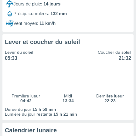
ires
Jours de pluie:
14
jours
ons le
ent des
Précip. cumulées:
132 mm
es
Vent moyen:
11 km/h
 :
et/ou
 à des
Lever et coucher du soleil
ions sur
eil,
Lever du soleil
Coucher du soleil
des
05:33
21:32
limitées
nner la
, créer
ils pour
ité
lisée,
Première lueur
Midi
Dernière lueur
04:42
13:34
22:23
des
our
Durée du jour
15 h 59 min
nner des
Lumière du jour restante
15 h 21 min
és
lisées,
Calendrier lunaire
s profils
enus