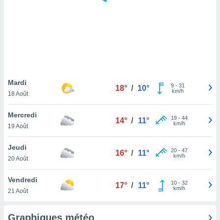
logies
e
s
tez pas
ation de
, vous
z à
à notre
Mardi
9
-
31
18°
/
10°
km/h
18 Août
.com.
 cas,
Mercredi
19
-
44
us
14°
/
11°
km/h
19 Août
ns que
s
Jeudi
20
-
47
16°
/
11°
ires
km/h
20 Août
urer la
on sur le
Vendredi
10
-
32
 seront
17°
/
11°
km/h
21 Août
, et que
ies ne
as
Graphiques météo