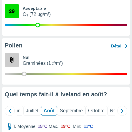
nées
Acceptable
lles sur
29
O₃ (72 µg/m³)
d'un
égitime,
vous
vous
 Pour ce
ous
Pollen
Détail
etirer
Nul
ement
Graminées (1 #/m³)
 opposer
ement
nées à
ment en
 sur «
res
» ou
Quel temps fait-il à Iveland en
août
?
e
que de
kies
Mai
Juin
Juillet
Août
Septembre
Octobre
Novembre
ite web.
T. Moyenne:
15°C
Max.:
19°C
Mín:
11°C
t nos