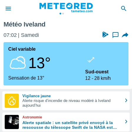
Météo Iveland
e
ntialité
07:02
Samedi
...
enu de
o.com
Ciel variable
o.com) a
13°
aré par
onnels
Sud-ouest
arantir
Sensation de 13°
12
28 km/h
té des
ions
. Vous
Vigilance jaune
accéder
Alerte risque d’incendie de niveau modéré à Iveland
e en
aujourd’hui
 les
Astronomie
s :
Alerte spatiale : un satellite privé envoyé à la
rescousse du télescope Swift de la NASA est
r les