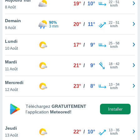
n «
22
-
51
19°
/
10°
km/h
8 Août
 et
r »,
cédez au
Demain
90%
22
-
51
20°
/
11°
 et vous
3 mm
km/h
9 Août
z
ation de
Lundi
25
-
58
17°
/
9°
km/h
10 Août
qu'ils
 nous ou
aires,
Mardi
18
-
42
21°
/
9°
km/h
11 Août
nt de
t
Mercredi
13
-
34
er le
23°
/
8°
km/h
12 Août
ement
te, ainsi
Téléchargez
GRATUITEMENT
per un
Installer
l’application
Meteored!
écifique
us
de la
Jeudi
13
-
35
22°
/
10°
 et du
km/h
13 Août