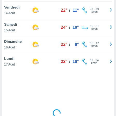
lisé en
Vendredi
 de
15
-
39
22°
/
11°
km/h
14 Août
. Vous
rouver
Samedi
12
-
31
24°
/
10°
ations
km/h
15 Août
re
que de
Dimanche
kies
16
-
42
22°
/
9°
km/h
16 Août
r votre
ement à
ment en
Lundi
11
-
34
22°
/
10°
sur le
km/h
17 Août
res des
kies
le au
page de
te web.
MENT,
 les