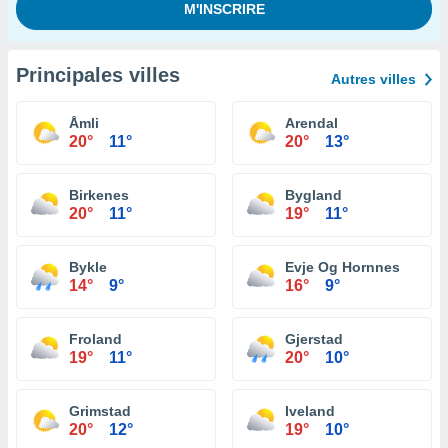
Principales villes
Autres villes
Åmli
Arendal
20°
11°
20°
13°
Birkenes
Bygland
20°
11°
19°
11°
Bykle
Evje Og Hornnes
14°
9°
16°
9°
Froland
Gjerstad
19°
11°
20°
10°
Grimstad
Iveland
20°
12°
19°
10°