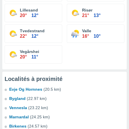
Lillesand
Risør
20°
12°
21°
13°
Tvedestrand
Valle
22°
12°
16°
10°
Vegårshei
20°
11°
Localités à proximité
Evje Og Hornnes
(20.5 km)
Bygland
(22.97 km)
Vennesla
(23.22 km)
Marnardal
(24.25 km)
Birkenes
(24.57 km)