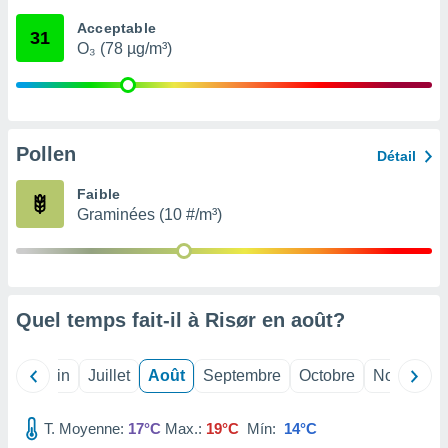
nées
Acceptable
lles sur
31
O₃ (78 µg/m³)
d'un
égitime,
vous
vous
 Pour ce
ous
Pollen
Détail
etirer
Faible
ement
Graminées (10 #/m³)
 opposer
ement
nées à
ment en
 sur «
res
» ou
Quel temps fait-il à Risør en
août
?
e
que de
kies
Mai
Juin
Juillet
Août
Septembre
Octobre
Novembre
ite web.
T. Moyenne:
17°C
Max.:
19°C
Mín:
14°C
t nos