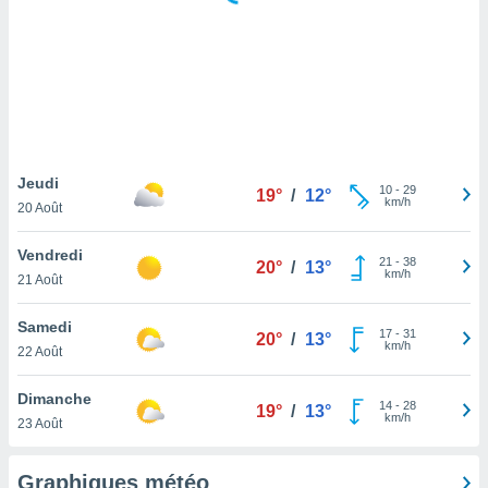
logies
e
s
tez pas
ation de
, vous
z à
à notre
Jeudi
10
-
29
19°
/
12°
km/h
20 Août
.com.
 cas,
Vendredi
21
-
38
us
20°
/
13°
km/h
21 Août
ns que
s
Samedi
17
-
31
20°
/
13°
ires
km/h
22 Août
urer la
on sur le
Dimanche
14
-
28
 seront
19°
/
13°
km/h
23 Août
, et que
ies ne
as
Graphiques météo