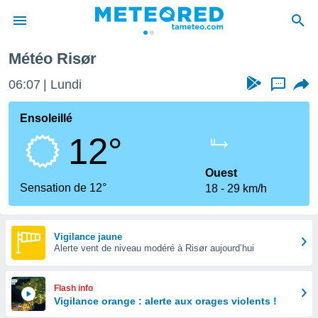
Météo Risør
e
ntialité
06:07
Lundi
...
enu de
o.com
Ensoleillé
o.com) a
12°
aré par
onnels
Ouest
arantir
Sensation de 12°
18
29 km/h
té des
ions
. Vous
accéder
Vigilance jaune
e en
Alerte vent de niveau modéré à Risør aujourd’hui
 les
s :
Flash info
Vigilance orange : alerte aux orages violents !
r les