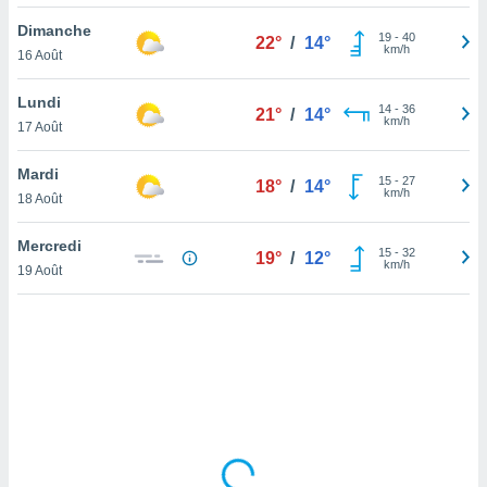
lisé en
Dimanche
 de
19
-
40
22°
/
14°
km/h
16 Août
. Vous
rouver
Lundi
14
-
36
21°
/
14°
ations
km/h
17 Août
re
que de
Mardi
kies
15
-
27
18°
/
14°
km/h
18 Août
r votre
ement à
ment en
Mercredi
15
-
32
19°
/
12°
sur le
km/h
19 Août
res des
kies
le au
page de
te web.
MENT,
 les