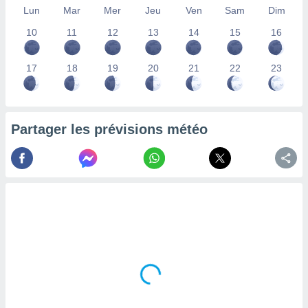
Lun
Mar
Mer
Jeu
Ven
Sam
Dim
lisés,
des
10
11
12
13
14
15
16
our
nner des
s
17
18
19
20
21
22
23
lisés,
la
ance des
s,
Partager les prévisions météo
la
ance des
s,
dre les
par le
ques ou
inaisons
ées
nt de
tes
,
er et
r les