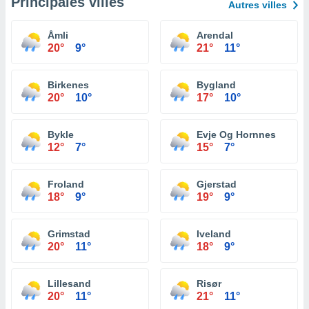
Principales villes
Autres villes
Åmli
Arendal
20°
9°
21°
11°
Birkenes
Bygland
20°
10°
17°
10°
Bykle
Evje Og Hornnes
12°
7°
15°
7°
Froland
Gjerstad
18°
9°
19°
9°
Grimstad
Iveland
20°
11°
18°
9°
Lillesand
Risør
20°
11°
21°
11°