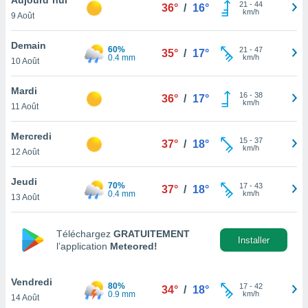
n «
21
-
44
36°
/
16°
km/h
9 Août
 et
r »,
cédez au
Demain
60%
21
-
47
35°
/
17°
 et vous
0.4 mm
km/h
10 Août
z
ation de
Mardi
16
-
38
36°
/
17°
km/h
11 Août
qu'ils
 nous ou
aires,
Mercredi
15
-
37
37°
/
18°
km/h
12 Août
nt de
t
Jeudi
70%
17
-
43
er le
37°
/
18°
0.4 mm
km/h
13 Août
ement
te, ainsi
Téléchargez
GRATUITEMENT
per un
Installer
l’application
Meteored!
écifique
us
de la
Vendredi
80%
17
-
42
34°
/
18°
 et du
0.9 mm
km/h
14 Août