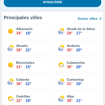
Principales villes
Autres villes
Albarracín
Alcalá de la Selva
34°
18°
29°
17°
Alcañiz
Andorra
38°
22°
35°
20°
Bronchales
Calamocha
31°
15°
36°
20°
Calanda
Cantavieja
36°
22°
31°
20°
Cedrillas
Híjar
32°
18°
38°
21°