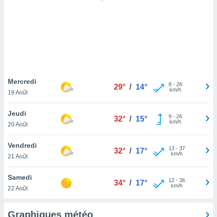
logies
e
s
tez pas
ation de
, vous
z à
à notre
Mercredi
8
-
28
29°
/
14°
km/h
19 Août
.com.
 cas,
Jeudi
9
-
26
us
32°
/
15°
km/h
20 Août
ns que
s
Vendredi
13
-
37
32°
/
17°
ires
km/h
21 Août
urer la
on sur le
Samedi
12
-
36
 seront
34°
/
17°
km/h
22 Août
, et que
ies ne
as
Graphiques météo