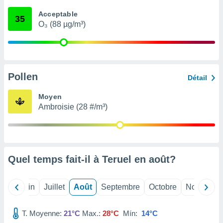
nées
Acceptable
lles sur
35
O₃ (88 µg/m³)
d'un
égitime,
vous
vous
 Pour ce
ous
Pollen
Détail
etirer
Moyen
ement
Ambroisie (28 #/m³)
 opposer
ement
nées à
ment en
 sur «
res
» ou
Quel temps fait-il à Teruel en
août
?
e
que de
kies
Mai
Juin
Juillet
Août
Septembre
Octobre
Novembre
ite web.
T. Moyenne:
21°C
Max.:
28°C
Mín:
14°C
t nos