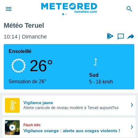
Météo Teruel
e
ntialité
10:14
Dimanche
...
enu de
o.com
Ensoleillé
o.com) a
26°
aré par
onnels
Sud
arantir
Sensation de 26°
5
16 km/h
té des
ions
. Vous
accéder
Vigilance jaune
e en
Alerte canicule de niveau modéré à Teruel aujourd’hui
 les
s :
Flash info
Vigilance orange : alerte aux orages violents !
r les