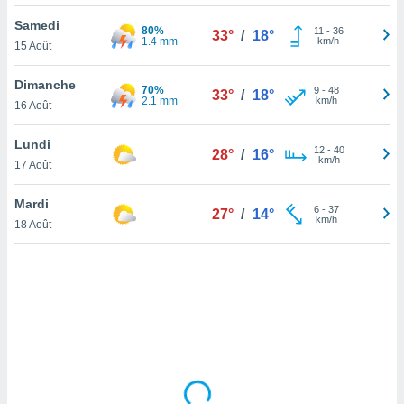
lisé en
Samedi
 de
80%
11
-
36
33°
/
18°
1.4 mm
km/h
15 Août
. Vous
rouver
Dimanche
70%
9
-
48
33°
/
18°
ations
2.1 mm
km/h
16 Août
re
que de
Lundi
kies
12
-
40
28°
/
16°
km/h
17 Août
r votre
ement à
ment en
Mardi
6
-
37
27°
/
14°
sur le
km/h
18 Août
res des
kies
le au
page de
te web.
MENT,
 les