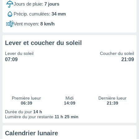
ires
Jours de pluie:
7
jours
ons le
ent des
Précip. cumulées:
34 mm
es
Vent moyen:
8 km/h
 :
et/ou
 à des
Lever et coucher du soleil
ions sur
eil,
Lever du soleil
Coucher du soleil
des
07:09
21:09
limitées
nner la
, créer
ils pour
ité
lisée,
Première lueur
Midi
Dernière lueur
06:39
14:09
21:39
des
our
Durée du jour
14 h
nner des
Lumière du jour restante
11 h 25 min
és
lisées,
Calendrier lunaire
s profils
enus