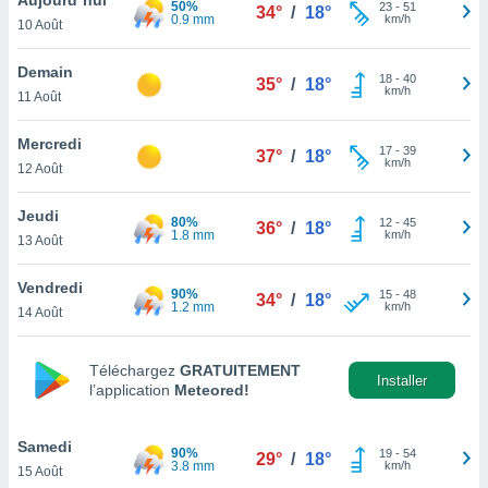
50%
n «
23
-
51
34°
/
18°
0.9 mm
km/h
10 Août
 et
r »,
cédez au
Demain
18
-
40
35°
/
18°
 et vous
km/h
11 Août
z
ation de
Mercredi
17
-
39
37°
/
18°
km/h
12 Août
qu'ils
 nous ou
aires,
Jeudi
80%
12
-
45
36°
/
18°
1.8 mm
km/h
13 Août
nt de
t
Vendredi
90%
15
-
48
er le
34°
/
18°
1.2 mm
km/h
14 Août
ement
te, ainsi
Téléchargez
GRATUITEMENT
per un
Installer
l’application
Meteored!
écifique
us
de la
Samedi
90%
19
-
54
29°
/
18°
 et du
3.8 mm
km/h
15 Août