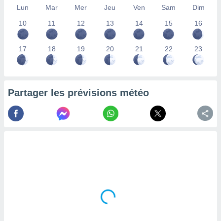
Lun
Mar
Mer
Jeu
Ven
Sam
Dim
lisés,
des
10
11
12
13
14
15
16
our
nner des
s
17
18
19
20
21
22
23
lisés,
la
ance des
s,
Partager les prévisions météo
la
ance des
s,
dre les
par le
ques ou
inaisons
ées
nt de
tes
,
er et
r les