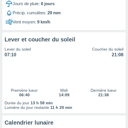
ires
Jours de pluie:
6
jours
ons le
ent des
Précip. cumulées:
29 mm
es
Vent moyen:
9 km/h
 :
et/ou
 à des
Lever et coucher du soleil
ions sur
eil,
Lever du soleil
Coucher du soleil
des
07:10
21:08
limitées
nner la
, créer
ils pour
ité
lisée,
Première lueur
Midi
Dernière lueur
06:40
14:09
21:38
des
our
Durée du jour
13 h 58 min
nner des
Lumière du jour restante
11 h 20 min
és
lisées,
Calendrier lunaire
s profils
enus