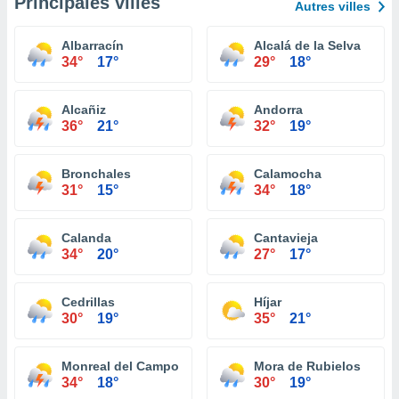
Principales villes
Autres villes
Albarracín
Alcalá de la Selva
34°
17°
29°
18°
Alcañiz
Andorra
36°
21°
32°
19°
Bronchales
Calamocha
31°
15°
34°
18°
Calanda
Cantavieja
34°
20°
27°
17°
Cedrillas
Híjar
30°
19°
35°
21°
Monreal del Campo
Mora de Rubielos
34°
18°
30°
19°