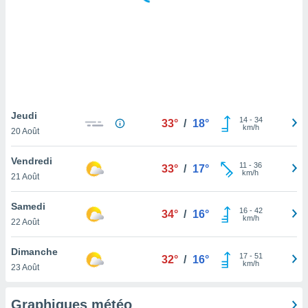
logies
e
s
tez pas
ation de
, vous
z à
à notre
Jeudi
14
-
34
33°
/
18°
km/h
20 Août
.com.
 cas,
Vendredi
11
-
36
us
33°
/
17°
km/h
21 Août
ns que
s
Samedi
16
-
42
34°
/
16°
ires
km/h
22 Août
urer la
on sur le
Dimanche
17
-
51
 seront
32°
/
16°
km/h
23 Août
, et que
ies ne
as
Graphiques météo