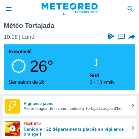
Météo Tortajada
e
ntialité
10:18
Lundi
...
enu de
o.com
Ensoleillé
o.com) a
26°
aré par
onnels
Sud
arantir
Sensation de 26°
3
13 km/h
té des
ions
. Vous
accéder
Vigilance jaune
e en
Alerte orages de niveau modéré à Tortajada aujourd’hui
 les
Flash info
s :
Canicule : 22 départements placés en vigilance
orange !
r les