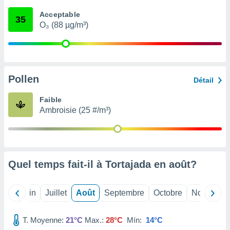
nées
Acceptable
lles sur
35
O₃ (88 µg/m³)
d'un
égitime,
vous
vous
 Pour ce
ous
Pollen
Détail
etirer
Faible
ement
Ambroisie (25 #/m³)
 opposer
ement
nées à
ment en
 sur «
res
» ou
Quel temps fait-il à Tortajada en
août
?
e
que de
kies
Mai
Juin
Juillet
Août
Septembre
Octobre
Novembre
ite web.
T. Moyenne:
21°C
Max.:
28°C
Mín:
14°C
t nos