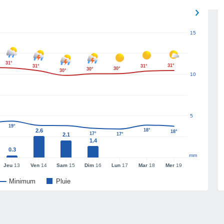
15
31°
31°
31°
31°
30°
30°
30°
10
5
19°
2.6
18°
18°
17°
2.1
17°
1.4
0.3
mm
Jeu
13
Ven
14
Sam
15
Dim
16
Lun
17
Mar
18
Mer
19
Minimum
Pluie