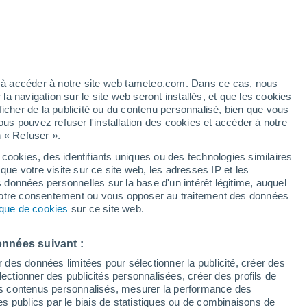
Vigilance orange
Alerte orages de niveau élevé à
Alcalá de la Selva aujourd’hui
h
Risque d'orages
ez à accéder à notre site web tameteo.com. Dans ce cas, nous
Demain après-midi
 navigation sur le site web seront installés, et que les cookies
ficher de la publicité ou du contenu personnalisé, bien que vous
ous pouvez refuser l'installation des cookies et accéder à notre
n « Refuser ».
de
 cookies, des identifiants uniques ou des technologies similaires
que votre visite sur ce site web, les adresses IP et les
des températures
Radar de pluie
Satellites
Modèles
s données personnelles sur la base d'un intérêt légitime, auquel
 votre consentement ou vous opposer au traitement des données
tique de cookies
sur ce site web.
Lundi
Mardi
Mercredi
Jeudi
onnées suivant :
10 Août
11 Août
12 Août
13 Août
r des données limitées pour sélectionner la publicité, créer des
sélectionner des publicités personnalisées, créer des profils de
 des contenus personnalisés, mesurer la performance des
s publics par le biais de statistiques ou de combinaisons de
80%
70%