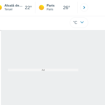
Alcalá de la Selva
Paris
Montpelli
22°
26°
Teruel
Paris
Hérault
°C