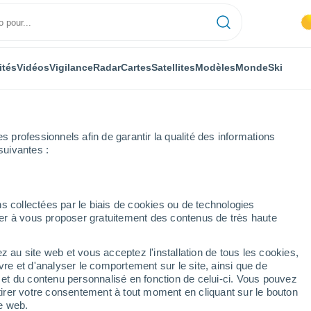
ités
Vidéos
Vigilance
Radar
Cartes
Satellites
Modèles
Monde
Ski
professionnels afin de garantir la qualité des informations
suivantes :
Alcalá de la Selva
s collectées par le biais de cookies ou de technologies
nuer à vous proposer gratuitement des contenus de très haute
a
z au site web et vous acceptez l'installation de tous les cookies,
...
vre et d'analyser le comportement sur le site, ainsi que de
é et du contenu personnalisé en fonction de celui-ci. Vous pouvez
Heure par heure
tirer votre consentement à tout moment en cliquant sur le bouton
Ciel dégagé dans les prochaines
te web.
heures