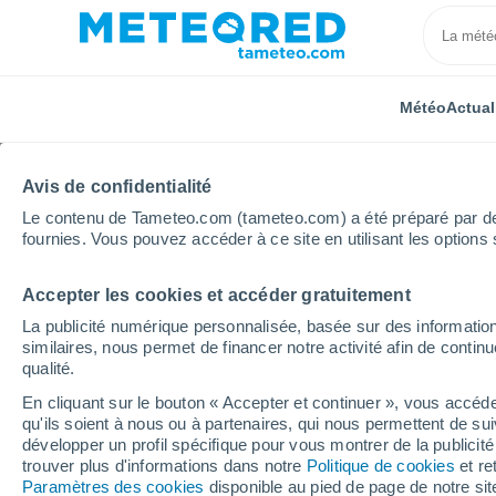
Météo
Actual
Avis de confidentialité
Le contenu de Tameteo.com (tameteo.com) a été préparé par des 
fournies. Vous pouvez accéder à ce site en utilisant les options 
Accepter les cookies et accéder gratuitement
Accueil
Espagne
Aragon
Province de Teruel
La publicité numérique personnalisée, basée sur des information
similaires, nous permet de financer notre activité afin de conti
Météo Alcalá de la Selv
qualité.
En cliquant sur le bouton « Accepter et continuer », vous accéde
20:59
Vendredi
qu'ils soient à nous ou à partenaires, qui nous permettent de sui
développer un profil spécifique pour vous montrer de la publicit
trouver plus d'informations dans notre
Politique de cookies
et re
Ensoleillé
Paramètres des cookies
disponible au pied de page de notre si