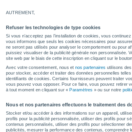
22°
AUTREMENT,
Sud-est
Refuser les technologies de type cookies
Sensation de 22°
6
-
26 km/
Si vous n'acceptez pas l'installation de cookies, vous continu
vous informons que seuls les cookies nécessaires pour assurer la
ne seront pas utilisés pour analyser le comportement ou pour af
puissiez visualiser de la publicité générale non personnalisée. V
Actualité
site web par le biais de cette inscription en cliquant sur le bouto
Le réchauffement climatique modifie le goût 
nos aliments
Avec votre consentement, nous et
nos partenaires
utilisons des
pour stocker, accéder et traiter des données personnelles telles 
Météo 1 - 7 jours
Heure par heure
Actualité
Carte 
identifiants de cookies. Certains fournisseurs peuvent traiter vo
vous pouvez vous opposer. Pour ce faire, vous pouvez retirer
à tout moment en cliquant sur «
Paramètres
» ou sur notre
poli
Demain
Dimanche
Aujourd´hui
Nous et nos partenaires effectuons le traitement des d
8 Août
9 Août
7 Août
Stocker et/ou accéder à des informations sur un appareil, utilise
profils pour la publicité personnalisée, utiliser des profils pour 
contenus personnalisés, utiliser des profils pour sélectionner
publicités, mesurer la performance des contenus, comprendre le
90%
50%
70%