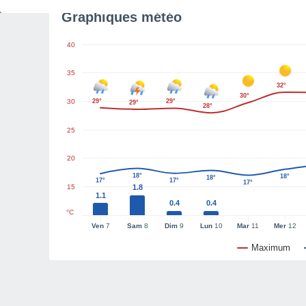
Graphiques météo
40
35
32°
30°
30
29°
29°
29°
28°
25
20
18°
18°
18°
17°
17°
17°
15
1.8
1.1
0.4
0.4
°C
Ven
7
Sam
8
Dim
9
Lun
10
Mar
11
Mer
12
Maximum