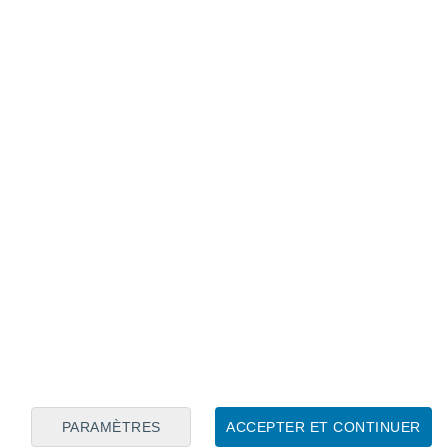
Calendrier lunaire
Lun
Mar
Mer
Jeu
Ven
Sam
Dim
7
8
9
10
11
12
13
14
15
16
17
18
19
20
PARAMÈTRES
ACCEPTER ET CONTINUER