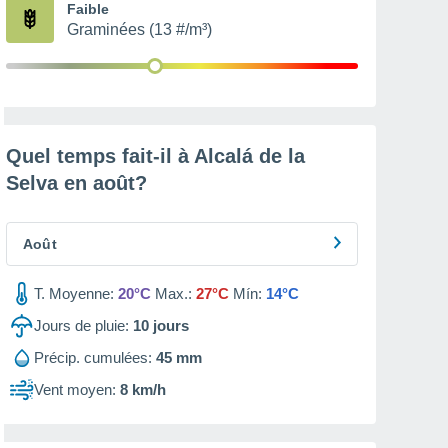
Faible
Graminées (13 #/m³)
Quel temps fait-il à Alcalá de la
Selva en
août
?
Août
T. Moyenne:
20°C
Max.:
27°C
Mín:
14°C
Jours de pluie:
10
jours
Précip. cumulées:
45 mm
Vent moyen:
8 km/h