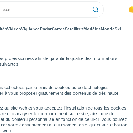
ités
Vidéos
Vigilance
Radar
Cartes
Satellites
Modèles
Monde
Ski
professionnels afin de garantir la qualité des informations
suivantes :
Bronchales
s collectées par le biais de cookies ou de technologies
nuer à vous proposer gratuitement des contenus de très haute
z au site web et vous acceptez l'installation de tous les cookies,
...
vre et d'analyser le comportement sur le site, ainsi que de
é et du contenu personnalisé en fonction de celui-ci. Vous pouvez
Heure par heure
tirer votre consentement à tout moment en cliquant sur le bouton
Intervalles nuageux dans les
te web.
prochaines heures