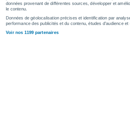
0.5 mm
données provenant de différentes sources, développer et amélior
le contenu.
31°
/
15°
30°
/
15°
31°
/
14°
Données de géolocalisation précises et identification par analys
performance des publicités et du contenu, études d’audience e
21
-
47
km/h
21
-
49
km/h
21
16
-
39
km/h
Voir nos 1199 partenaires
Météo Bronchales aujourd´hui
, 7 aoû
Ensoleillé
21°
09:00
T. ressentie
21°
Ensoleillé
24°
10:00
T. ressentie
26°
Ensoleillé
27°
11:00
T. ressentie
26°
Éclaircies
29°
12:00
T. ressentie
27°