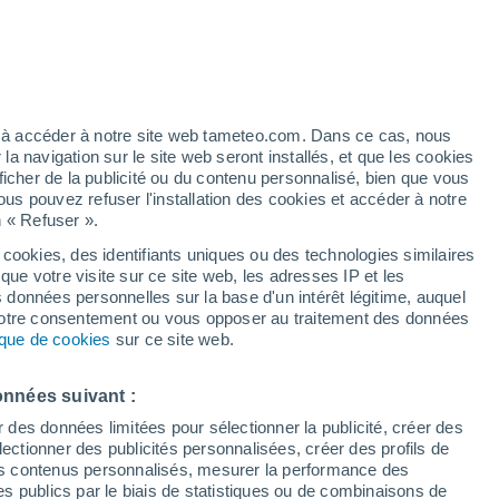
t
h
ez à accéder à notre site web tameteo.com. Dans ce cas, nous
 navigation sur le site web seront installés, et que les cookies
ficher de la publicité ou du contenu personnalisé, bien que vous
ous pouvez refuser l'installation des cookies et accéder à notre
n « Refuser ».
 cookies, des identifiants uniques ou des technologies similaires
que votre visite sur ce site web, les adresses IP et les
 de couverture nuageuse
Radar de pluie
Satellites
Modèles
s données personnelles sur la base d'un intérêt légitime, auquel
 votre consentement ou vous opposer au traitement des données
tique de cookies
sur ce site web.
Lundi
Mardi
Mercredi
Jeudi
onnées suivant :
10 Août
11 Août
12 Août
13 Août
r des données limitées pour sélectionner la publicité, créer des
sélectionner des publicités personnalisées, créer des profils de
 des contenus personnalisés, mesurer la performance des
s publics par le biais de statistiques ou de combinaisons de
50%