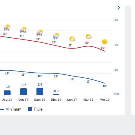
30
32°
31°
30°
28°
28°
20
27°
25°
10
16°
16°
15°
15°
14°
13°
2.9
2.7
10°
1.9
0.3
mm
Jeu
13
Ven
14
Sam
15
Dim
16
Lun
17
Mar
18
Mer
19
Minimum
Pluie