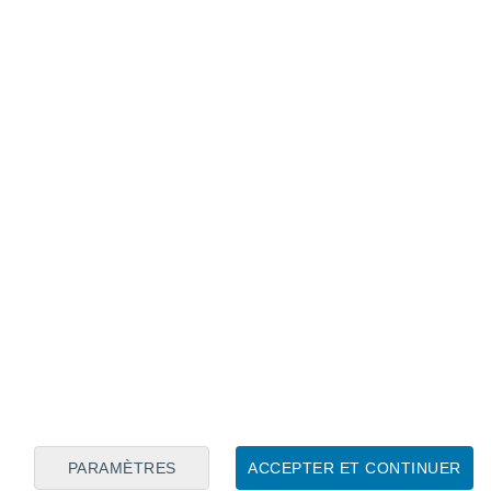
Calendrier lunaire
Lun
Mar
Mer
Jeu
Ven
Sam
Dim
7
8
9
10
11
12
13
14
15
16
17
18
19
20
PARAMÈTRES
ACCEPTER ET CONTINUER