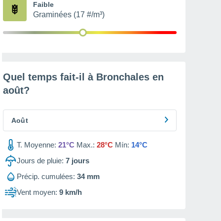
Faible
Graminées (17 #/m³)
Quel temps fait-il à Bronchales en
août
?
Août
T. Moyenne:
21°C
Max.:
28°C
Mín:
14°C
Jours de pluie:
7
jours
Précip. cumulées:
34 mm
Vent moyen:
9 km/h