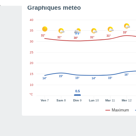
Graphiques météo
40
35
33°
31°
31°
31°
31°
30°
30
25
20
15
16°
15°
15°
15°
14°
14°
10
0.5
°C
Ven
7
Sam
8
Dim
9
Lun
10
Mar
11
Mer
12
Maximum