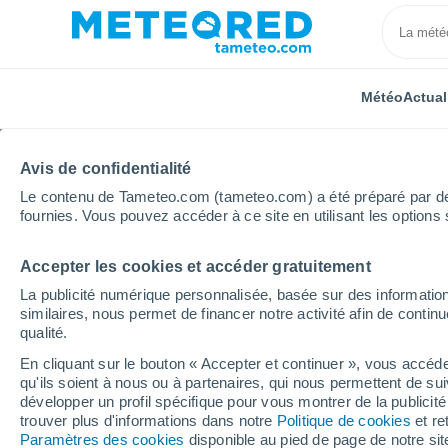
Météo
Actual
Avis de confidentialité
Le contenu de Tameteo.com (tameteo.com) a été préparé par des 
fournies. Vous pouvez accéder à ce site en utilisant les options 
Accepter les cookies et accéder gratuitement
Accueil
Espagne
Aragon
Province de Teruel
La publicité numérique personnalisée, basée sur des information
similaires, nous permet de financer notre activité afin de conti
Météo Bronchales
qualité.
En cliquant sur le bouton « Accepter et continuer », vous accéde
09:08
Vendredi
qu'ils soient à nous ou à partenaires, qui nous permettent de sui
développer un profil spécifique pour vous montrer de la publicit
trouver plus d'informations dans notre
Politique de cookies
et re
Ensoleillé
Paramètres des cookies
disponible au pied de page de notre si