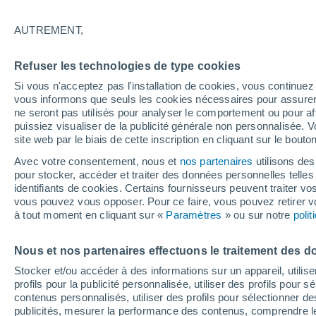
21°
AUTREMENT,
Sud-oues
Refuser les technologies de type cookies
Sensation de 21°
6
-
17 km/
Si vous n'acceptez pas l'installation de cookies, vous continu
vous informons que seuls les cookies nécessaires pour assurer la
ne seront pas utilisés pour analyser le comportement ou pour af
puissiez visualiser de la publicité générale non personnalisée. V
Flash info
site web par le biais de cette inscription en cliquant sur le bouto
Une nouvelle canicule attendue la semaine
prochaine en France !
Avec votre consentement, nous et
nos partenaires
utilisons des
pour stocker, accéder et traiter des données personnelles telles 
Météo 1 - 7 jours
Heure par heure
Actualité
Carte
identifiants de cookies. Certains fournisseurs peuvent traiter vo
vous pouvez vous opposer. Pour ce faire, vous pouvez retirer
à tout moment en cliquant sur «
Paramètres
» ou sur notre
poli
Demain
Dimanche
Aujourd´hui
Nous et nos partenaires effectuons le traitement des d
8 Août
9 Août
7 Août
Stocker et/ou accéder à des informations sur un appareil, utilise
profils pour la publicité personnalisée, utiliser des profils pour 
contenus personnalisés, utiliser des profils pour sélectionner
publicités, mesurer la performance des contenus, comprendre le
30%