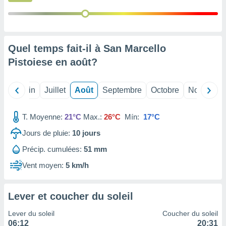
nées
lles sur
d'un
égitime,
vous
Quel temps fait-il à San Marcello
vous
Pistoiese en
août
?
 Pour ce
ous
etirer
Mai
Juin
Juillet
Août
Septembre
Octobre
Novembre
ement
 opposer
T. Moyenne:
21°C
Max.:
26°C
Mín:
17°C
ement
nées à
Jours de pluie:
10
jours
ment en
Précip. cumulées:
51 mm
 sur «
res
» ou
Vent moyen:
5 km/h
e
que de
kies
Lever et coucher du soleil
ite web.
Lever du soleil
Coucher du soleil
t nos
06:12
20:31