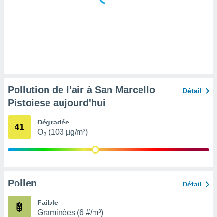
tre
ement,
enaires
s des
 des
nts
 ou des
gies
Pollution de l'air à San Marcello
Détail
es pour
Pistoiese aujourd'hui
 accéder
r des
Dégradée
41
lles
O₃ (103 µg/m³)
ue votre
r ce site
 IP et
ifiants
Pollen
Détail
es.
Faible
eurs
Graminées (6 #/m³)
traiter