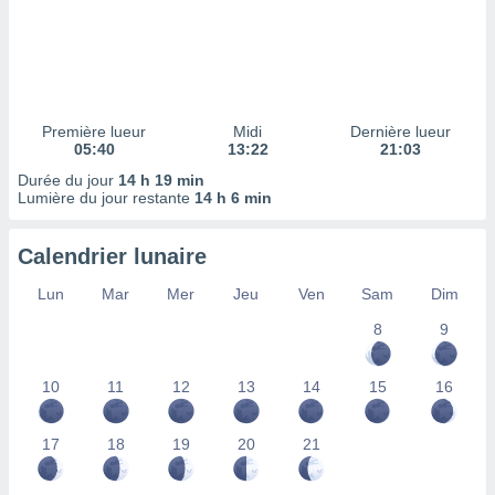
ires
ons le
ent des
es
 :
et/ou
Première lueur
Midi
Dernière lueur
 à des
05:40
13:22
21:03
ions sur
eil,
Durée du jour
14 h 19 min
Lumière du jour restante
14 h 6 min
des
limitées
Calendrier lunaire
nner la
, créer
Lun
Mar
Mer
Jeu
Ven
Sam
Dim
ils pour
ité
8
9
lisée,
des
10
11
12
13
14
15
16
our
nner des
és
17
18
19
20
21
lisées,
s profils
enus