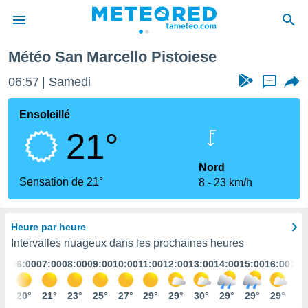
Météo San Marcello Pistoiese
e
ntialité
06:57
Samedi
...
enu de
o.com
Ensoleillé
o.com) a
21°
aré par
onnels
Nord
arantir
Sensation de 21°
8
23 km/h
té des
ions
. Vous
Heure par heure
accéder
e en
Intervalles nuageux dans les prochaines heures
 les
:00
06:00
07:00
08:00
09:00
10:00
11:00
12:00
13:00
14:00
15:00
16:00
17:
s :
0°
20°
21°
23°
25°
27°
29°
29°
30°
29°
29°
29°
28
r les