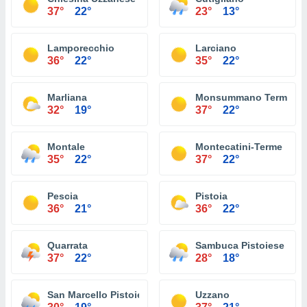
37°
22°
23°
13°
Lamporecchio
Larciano
36°
22°
35°
22°
Marliana
Monsummano Terme
32°
19°
37°
22°
Montale
Montecatini-Terme
35°
22°
37°
22°
Pescia
Pistoia
36°
21°
36°
22°
Quarrata
Sambuca Pistoiese
37°
22°
28°
18°
San Marcello Pistoiese
Uzzano