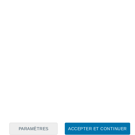
Calendrier lunaire
Lun
Mar
Mer
Jeu
Ven
Sam
Dim
7
8
9
10
11
12
13
14
15
16
17
18
19
20
PARAMÈTRES
ACCEPTER ET CONTINUER