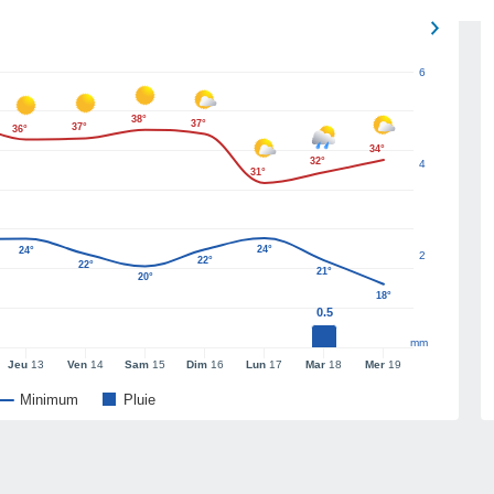
6
38°
37°
37°
36°
34°
32°
4
31°
24°
24°
2
22°
22°
21°
20°
18°
0.5
mm
Jeu
13
Ven
14
Sam
15
Dim
16
Lun
17
Mar
18
Mer
19
Minimum
Pluie