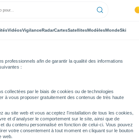
ités
Vidéos
Vigilance
Radar
Cartes
Satellites
Modèles
Monde
Ski
professionnels afin de garantir la qualité des informations
suivantes :
s collectées par le biais de cookies ou de technologies
nuer à vous proposer gratuitement des contenus de très haute
z au site web et vous acceptez l'installation de tous les cookies,
...
vre et d'analyser le comportement sur le site, ainsi que de
é et du contenu personnalisé en fonction de celui-ci. Vous pouvez
Heure par heure
tirer votre consentement à tout moment en cliquant sur le bouton
Ciel dégagé dans les prochaines
te web.
heures