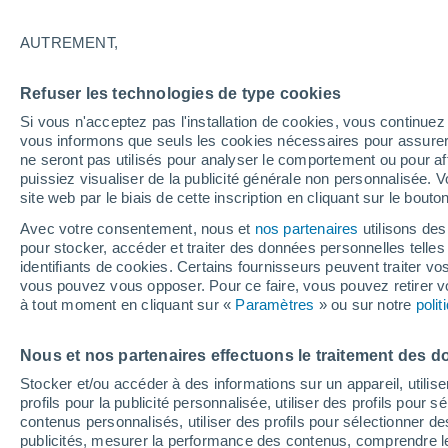
31°
AUTREMENT,
Nord-oues
Refuser les technologies de type cookies
Sensation de 33°
4
-
20 km/
Si vous n'acceptez pas l'installation de cookies, vous continu
vous informons que seuls les cookies nécessaires pour assurer la
ne seront pas utilisés pour analyser le comportement ou pour af
puissiez visualiser de la publicité générale non personnalisée. V
Actualité
site web par le biais de cette inscription en cliquant sur le bouto
Le réchauffement climatique modifie le goût 
nos aliments
Avec votre consentement, nous et
nos partenaires
utilisons des
pour stocker, accéder et traiter des données personnelles telles 
Météo 1 - 7 jours
Heure par heure
Actualité
Carte
identifiants de cookies. Certains fournisseurs peuvent traiter vo
vous pouvez vous opposer. Pour ce faire, vous pouvez retirer
à tout moment en cliquant sur «
Paramètres
» ou sur notre
poli
Demain
Dimanche
Aujourd´hui
Nous et nos partenaires effectuons le traitement des d
8 Août
9 Août
7 Août
Stocker et/ou accéder à des informations sur un appareil, utilise
profils pour la publicité personnalisée, utiliser des profils pour 
contenus personnalisés, utiliser des profils pour sélectionner
publicités, mesurer la performance des contenus, comprendre le
60%