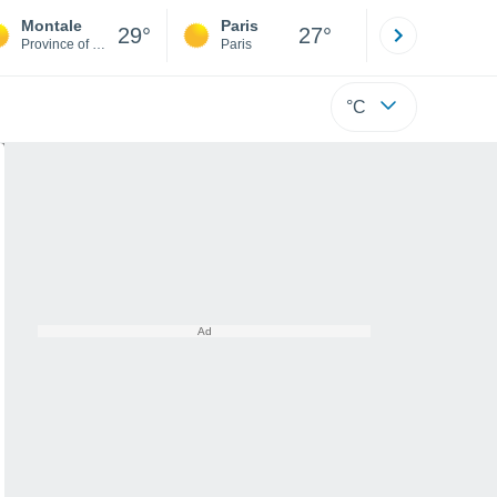
Montale
Paris
Montpelli
29°
27°
Province of Pistoia
Paris
Hérault
°C