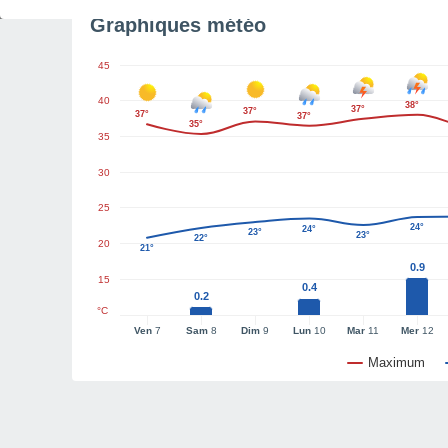
Graphiques météo
45
40
38°
37°
37°
37°
37°
35°
35
30
25
24°
24°
23°
23°
22°
20
21°
0.9
15
0.4
0.2
°C
Ven
7
Sam
8
Dim
9
Lun
10
Mar
11
Mer
12
Maximum