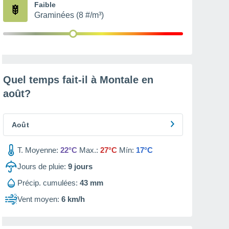
Faible
Graminées (8 #/m³)
Quel temps fait-il à Montale en
août
?
Août
T. Moyenne:
22°C
Max.:
27°C
Mín:
17°C
Jours de pluie:
9
jours
Précip. cumulées:
43 mm
Vent moyen:
6 km/h