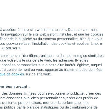
Vigilance rouge
Alerte canicule de niveau extrême à
Montale aujourd’hui
t
h
ez à accéder à notre site web tameteo.com. Dans ce cas, nous
 navigation sur le site web seront installés, et que les cookies
ficher de la publicité ou du contenu personnalisé, bien que vous
ous pouvez refuser l'installation des cookies et accéder à notre
n « Refuser ».
de
 cookies, des identifiants uniques ou des technologies similaires
que votre visite sur ce site web, les adresses IP et les
 de couverture nuageuse
Radar de pluie
Satellites
Modèles
s données personnelles sur la base d'un intérêt légitime, auquel
 votre consentement ou vous opposer au traitement des données
tique de cookies
sur ce site web.
Lundi
Mardi
Mercredi
Jeudi
onnées suivant :
10 Août
11 Août
12 Août
13 Août
r des données limitées pour sélectionner la publicité, créer des
sélectionner des publicités personnalisées, créer des profils de
 des contenus personnalisés, mesurer la performance des
s publics par le biais de statistiques ou de combinaisons de
70%
60%