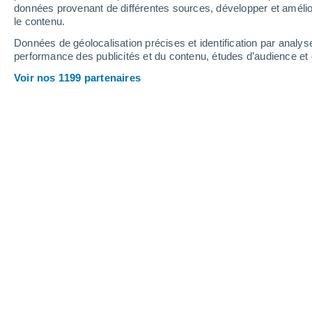
0.2 mm
données provenant de différentes sources, développer et amélior
le contenu.
35°
/
22°
37°
/
23°
37°
/
21°
Données de géolocalisation précises et identification par analys
performance des publicités et du contenu, études d’audience e
10
-
30
km/h
8
-
21
km/h
8
10
-
29
km/h
Voir nos 1199 partenaires
Météo Montale aujourd´hui
, 7 août
Éclaircies
36°
17:00
T. ressentie
35°
Éclaircies
35°
18:00
T. ressentie
34°
Éclaircies
33°
19:00
T. ressentie
34°
Éclaircies
31°
20:00
T. ressentie
33°