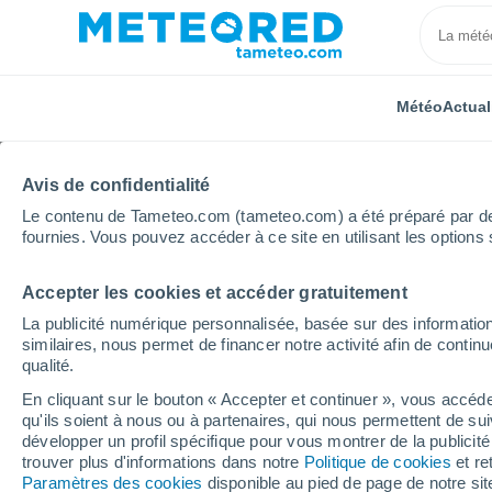
Météo
Actual
Avis de confidentialité
Le contenu de Tameteo.com (tameteo.com) a été préparé par des 
fournies. Vous pouvez accéder à ce site en utilisant les options 
Accepter les cookies et accéder gratuitement
Accueil
Italie
Province de Pistoia
Montale
La publicité numérique personnalisée, basée sur des information
similaires, nous permet de financer notre activité afin de conti
Météo Montale
qualité.
En cliquant sur le bouton « Accepter et continuer », vous accéde
20:02
Vendredi
qu'ils soient à nous ou à partenaires, qui nous permettent de sui
développer un profil spécifique pour vous montrer de la publicit
trouver plus d'informations dans notre
Politique de cookies
et re
Éclaircies
Paramètres des cookies
disponible au pied de page de notre si