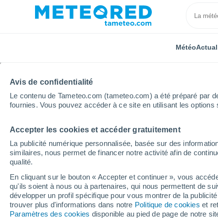
Météo
Actual
Avis de confidentialité
Le contenu de Tameteo.com (tameteo.com) a été préparé par des 
fournies. Vous pouvez accéder à ce site en utilisant les options 
Accepter les cookies et accéder gratuitement
Accueil
Italie
Province de Pistoia
Sambuca Pisto
La publicité numérique personnalisée, basée sur des information
similaires, nous permet de financer notre activité afin de conti
Météo Sambuca Pistoi
qualité.
En cliquant sur le bouton « Accepter et continuer », vous accéde
11:15
Dimanche
qu'ils soient à nous ou à partenaires, qui nous permettent de sui
développer un profil spécifique pour vous montrer de la publicit
trouver plus d'informations dans notre
Politique de cookies
et re
Ensoleillé
Paramètres des cookies
disponible au pied de page de notre si