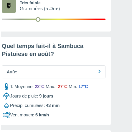
Très faible
Graminées (5 #/m³)
Quel temps fait-il à Sambuca
Pistoiese en
août
?
Août
T. Moyenne:
22°C
Max.:
27°C
Mín:
17°C
Jours de pluie:
9
jours
Précip. cumulées:
43 mm
Vent moyen:
6 km/h