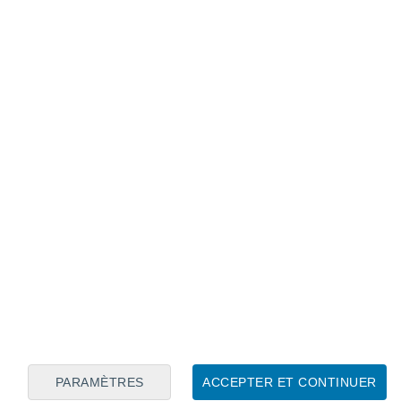
Calendrier lunaire
Lun
Mar
Mer
Jeu
Ven
Sam
Dim
9
10
11
12
13
14
15
16
17
18
19
20
21
22
PARAMÈTRES
ACCEPTER ET CONTINUER