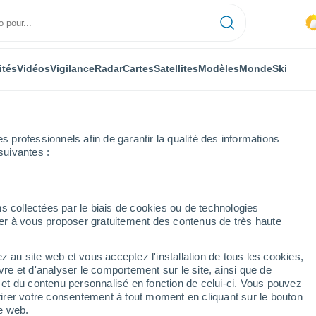
ités
Vidéos
Vigilance
Radar
Cartes
Satellites
Modèles
Monde
Ski
professionnels afin de garantir la qualité des informations
suivantes :
iese
s collectées par le biais de cookies ou de technologies
nuer à vous proposer gratuitement des contenus de très haute
ese
z au site web et vous acceptez l'installation de tous les cookies,
...
vre et d'analyser le comportement sur le site, ainsi que de
é et du contenu personnalisé en fonction de celui-ci. Vous pouvez
Heure par heure
tirer votre consentement à tout moment en cliquant sur le bouton
Pluie faible dans les prochaines
te web.
heures