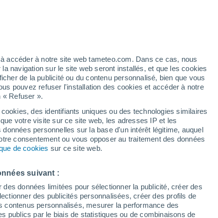
Vigilance rouge
Alerte canicule de niveau extrême à
Sambuca Pistoiese aujourd’hui
é
ez à accéder à notre site web tameteo.com. Dans ce cas, nous
 navigation sur le site web seront installés, et que les cookies
ficher de la publicité ou du contenu personnalisé, bien que vous
ous pouvez refuser l'installation des cookies et accéder à notre
n « Refuser ».
!
 cookies, des identifiants uniques ou des technologies similaires
que votre visite sur ce site web, les adresses IP et les
 de couverture nuageuse
Radar de pluie
Satellites
Modèles
s données personnelles sur la base d'un intérêt légitime, auquel
 votre consentement ou vous opposer au traitement des données
tique de cookies
sur ce site web.
ercredi
Jeudi
Vendredi
Samedi
onnées suivant :
12 Août
13 Août
14 Août
15 Août
r des données limitées pour sélectionner la publicité, créer des
sélectionner des publicités personnalisées, créer des profils de
 des contenus personnalisés, mesurer la performance des
s publics par le biais de statistiques ou de combinaisons de
70%