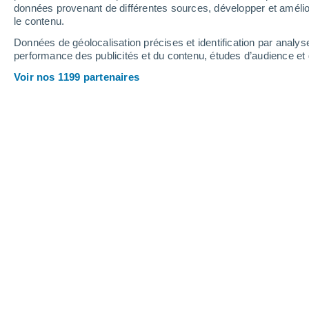
0.7 mm
0.5 mm
0.2 mm
données provenant de différentes sources, développer et amélior
le contenu.
29°
/
18°
29°
/
20°
30°
/
18°
Données de géolocalisation précises et identification par analys
performance des publicités et du contenu, études d’audience e
8
-
26
km/h
7
-
23
km/h
12
9
-
22
km/h
Voir nos 1199 partenaires
Météo Sambuca Pistoiese aujourd´hu
Ensoleillé
27°
11:00
T. ressentie
27°
Éclaircies
27°
12:00
T. ressentie
27°
Éclaircies
28°
13:00
T. ressentie
28°
Éclaircies
29°
14:00
T. ressentie
29°