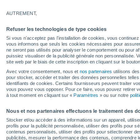
27°
AUTREMENT,
UV
6 Élev
Refuser les technologies de type cookies
Sensation de 27°
FPS
15-25
Si vous n'acceptez pas l'installation de cookies, vous continu
vous informons que seuls les cookies nécessaires pour assurer la
ne seront pas utilisés pour analyser le comportement ou pour af
puissiez visualiser de la publicité générale non personnalisée. V
Flash info
site web par le biais de cette inscription en cliquant sur le bouto
Vigilance orange : alerte aux orages violents 
Avec votre consentement, nous et
nos partenaires
utilisons des
pour stocker, accéder et traiter des données personnelles telles 
Météo 1 - 7 jours
Heure par heure
Actualité
Carte
identifiants de cookies. Certains fournisseurs peuvent traiter vo
vous pouvez vous opposer. Pour ce faire, vous pouvez retirer
à tout moment en cliquant sur «
Paramètres
» ou sur notre
poli
Demain
Mardi
M
Aujourd´hui
Nous et nos partenaires effectuons le traitement des d
10 Août
11 Août
9 Août
Stocker et/ou accéder à des informations sur un appareil, utilise
profils pour la publicité personnalisée, utiliser des profils pour 
contenus personnalisés, utiliser des profils pour sélectionner
publicités, mesurer la performance des contenus, comprendre le
60%
50%
30%