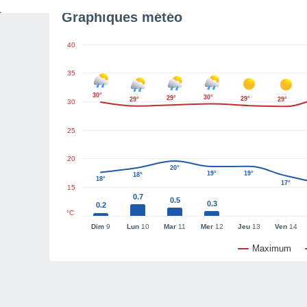
Graphiques météo
40
35
30°
30°
29°
29°
29°
29°
30
25
20
20°
19°
19°
18°
18°
17°
15
0.7
0.5
0.3
0.2
°C
Dim
9
Lun
10
Mar
11
Mer
12
Jeu
13
Ven
14
Maximum