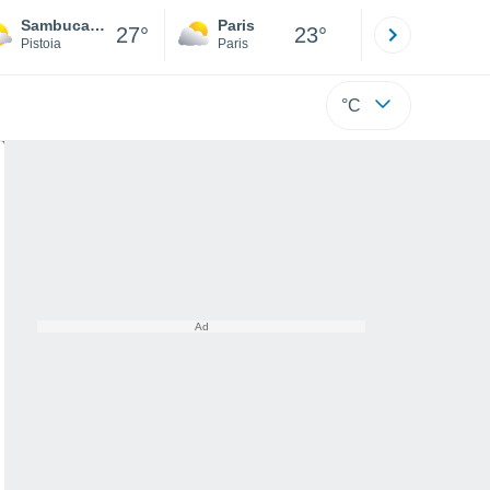
Sambuca Pistoiese
Paris
Montpelli
27°
23°
Pistoia
Paris
Hérault
°C