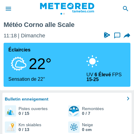
ale
Météo Corno alle Scale
e
ntialité
11:18
Dimanche
...
enu de
o.com
Éclaircies
o.com) a
22°
aré par
onnels
UV
6 Élevé
FPS
arantir
Sensation de 22°
15-25
té des
ions
. Vous
accéder
Bulletin enneigement
e en
Pistes ouvertes
Remontées
 les
0 / 15
0 / 7
s :
Km skiables
Neige
0 / 13
0 cm
r les