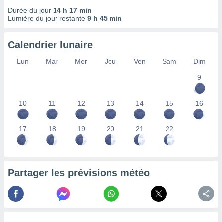
lisés,
Durée du jour
14 h 17 min
des
Lumière du jour restante
9 h 45 min
our
nner des
Calendrier lunaire
s
lisés,
Lun
Mar
Mer
Jeu
Ven
Sam
Dim
la
ance des
9
s,
la
ance des
10
11
12
13
14
15
16
s,
dre les
17
18
19
20
21
22
par le
ques ou
inaisons
ées
Partager les prévisions météo
nt de
tes
,
er et
r les