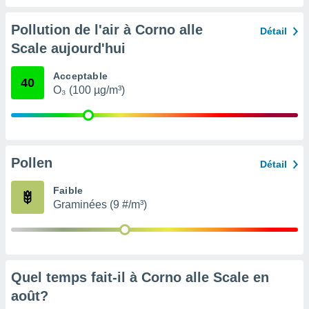
nées
lles sur
Pollution de l'air à Corno alle
Détail
d'un
Scale aujourd'hui
égitime,
vous
vous
Acceptable
40
 Pour ce
O₃ (100 µg/m³)
ous
etirer
ement
 opposer
Pollen
Détail
ement
nées à
Faible
ment en
Graminées (9 #/m³)
 sur «
res
» ou
e
que de
kies
ite web.
Quel temps fait-il à Corno alle Scale en
août
?
t nos