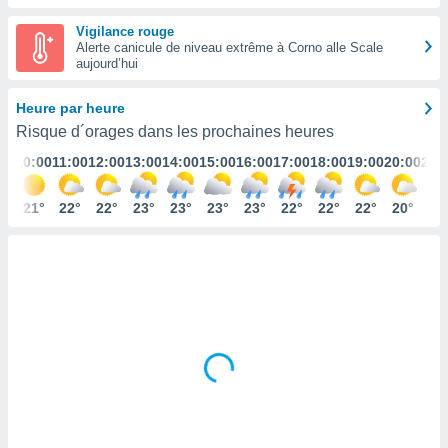
s et
Vigilance rouge
r
Alerte canicule de niveau extrême à Corno alle Scale
tement
aujourd’hui
cité
ue
Heure par heure
lisée,
ACCEPTER
Risque d´orages dans les prochaines heures
ur des
ET
ions
:00
10:00
11:00
12:00
13:00
14:00
15:00
16:00
17:00
18:00
19:00
20:00
21:
CONTINUER
es par le
 cookies
0°
21°
22°
22°
23°
23°
23°
23°
22°
22°
22°
20°
19
PARAMÈTRES
gies
es, nous
de
 notre
afin de
r à vous
r
ment des
 de très
alité.
ant sur