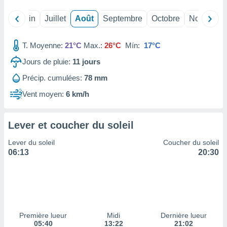
ires
ons le
Mai
Juin
Juillet
Août
Septembre
Octobre
Novembre
ent des
es
 :
T. Moyenne:
21°C
Max.:
26°C
Mín:
17°C
et/ou
Jours de pluie:
11
jours
 à des
ions sur
Précip. cumulées:
78 mm
eil,
des
Vent moyen:
6 km/h
limitées
nner la
Lever et coucher du soleil
, créer
ils pour
Lever du soleil
Coucher du soleil
ité
06:13
20:30
lisée,
des
our
nner des
és
lisées,
Première lueur
Midi
Dernière lueur
s profils
05:40
13:22
21:02
enus