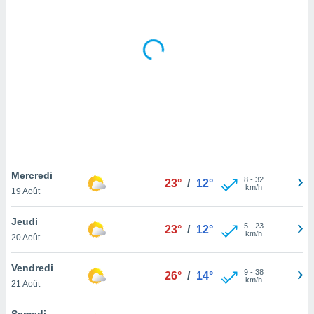
logies
e
s
tez pas
ation de
, vous
z à
à notre
.com.
 cas,
us
Mercredi
8
-
32
23°
/
12°
ns que
km/h
19 Août
s
Jeudi
ires
5
-
23
23°
/
12°
km/h
urer la
20 Août
on sur le
 seront
Vendredi
9
-
38
26°
/
14°
, et que
km/h
21 Août
ies ne
as
Samedi