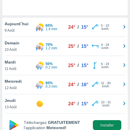
n «
 et
r »,
cédez au
Aujourd´hui
 et vous
60%
5
-
23
24°
/
15°
1.4 mm
km/h
z
9 Août
ation de
Demain
70%
4
-
24
25°
/
15°
qu'ils
1.2 mm
km/h
10 Août
 nous ou
aires,
Mardi
50%
6
-
24
25°
/
15°
0.2 mm
km/h
nt de
11 Août
t
er le
Mercredi
60%
11
-
30
24°
/
16°
ement
0.3 mm
km/h
12 Août
te, ainsi
Jeudi
per un
10
-
31
24°
/
15°
km/h
écifique
13 Août
us
de la
Téléchargez
GRATUITEMENT
 et du
Installer
l’application
Meteored!