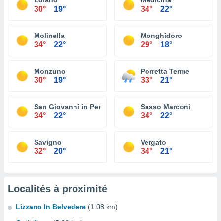
Loiano
Medicina
30°
19°
34°
22°
Molinella
Monghidoro
34°
22°
29°
18°
Monzuno
Porretta Terme
30°
19°
33°
21°
San Giovanni in Persiceto
Sasso Marconi
34°
22°
34°
22°
Savigno
Vergato
32°
20°
34°
21°
Localités à proximité
Lizzano In Belvedere
(1.08 km)