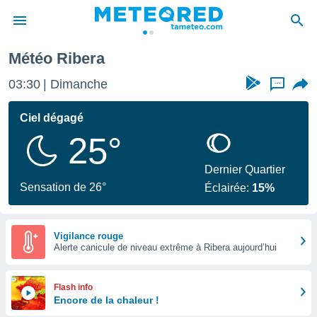
Météo Ribera
e
ntialité
03:30
Dimanche
...
enu de
o.com
Ciel dégagé
o.com) a
25°
aré par
onnels
Dernier Quartier
arantir
Sensation de 26°
Éclairée:
15%
té des
ions
. Vous
accéder
Vigilance rouge
e en
Alerte canicule de niveau extrême à Ribera aujourd’hui
 les
s :
Flash info
Encore de la chaleur !
r les