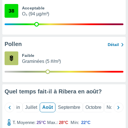
nées
Acceptable
lles sur
38
O₃ (94 µg/m³)
d'un
égitime,
vous
vous
 Pour ce
ous
Pollen
Détail
etirer
Faible
ement
Graminées (5 #/m³)
 opposer
ement
nées à
ment en
 sur «
res
» ou
Quel temps fait-il à Ribera en
août
?
e
que de
kies
Mai
Juin
Juillet
Août
Septembre
Octobre
Novembre
ite web.
T. Moyenne:
25°C
Max.:
28°C
Mín:
22°C
t nos