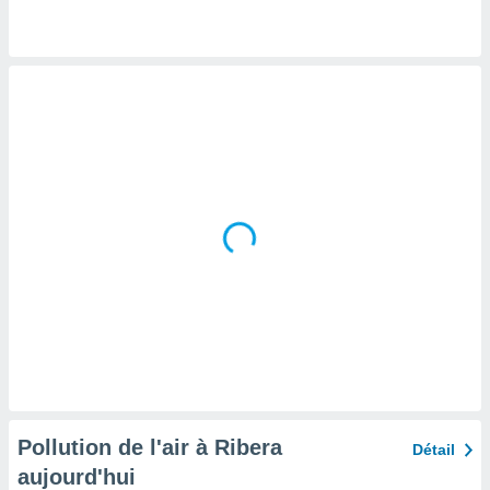
tre
ement,
enaires
s des
 des
nts
 ou des
gies
es pour
 accéder
r des
lles
ue votre
r ce site
 IP et
ifiants
es.
Pollution de l'air à Ribera
Détail
eurs
aujourd'hui
traiter