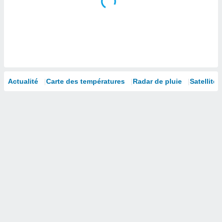
 utiliser
nées
 pour
nner le
.
 de
isation
 et
Actualité
Carte des températures
Radar de pluie
Satellites
ation par
 de
l,
s et
lisés,
de
ance des
és et du
, études
ce et
pement
ces.
os 1199