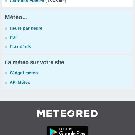
Cattolica Eraclea
(13.48 km)
Météo...
Heure par heure
PDF
Plus d'info
La météo sur votre site
Widget météo
API Météo