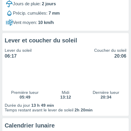
ires
Jours de pluie:
2
jours
ons le
ent des
Précip. cumulées:
7 mm
es
Vent moyen:
10 km/h
 :
et/ou
 à des
Lever et coucher du soleil
ions sur
eil,
Lever du soleil
Coucher du soleil
des
06:17
20:06
limitées
nner la
, créer
ils pour
ité
lisée,
Première lueur
Midi
Dernière lueur
05:49
13:12
20:34
des
our
Durée du jour
13 h 49 min
nner des
Temps restant avant le lever de soleil
2h 20min
és
lisées,
Calendrier lunaire
s profils
enus