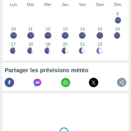
Lun
Mar
Mer
Jeu
Ven
Sam
Dim
lisés,
des
9
our
nner des
s
10
11
12
13
14
15
16
lisés,
la
ance des
17
18
19
20
21
22
s,
la
ance des
s,
Partager les prévisions météo
dre les
par le
ques ou
inaisons
ées
nt de
tes
,
er et
r les