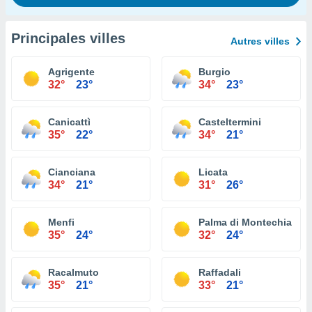
Principales villes
Autres villes
Agrigente
Burgio
32°
23°
34°
23°
Canicattì
Casteltermini
35°
22°
34°
21°
Cianciana
Licata
34°
21°
31°
26°
Menfi
Palma di Montechiaro
35°
24°
32°
24°
Racalmuto
Raffadali
35°
21°
33°
21°