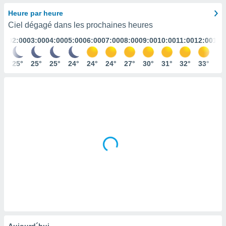
s et
Heure par heure
r
Ciel dégagé dans les prochaines heures
tement
:00
02:00
03:00
04:00
05:00
06:00
07:00
08:00
09:00
10:00
11:00
12:00
13:
cité
ue
lisée,
6°
25°
25°
25°
24°
24°
24°
27°
30°
31°
32°
33°
33
ACCEPTER
ur des
ET
ions
CONTINUER
es par le
 cookies
PARAMÈTRES
gies
es, nous
de
 notre
afin de
r à vous
r
ment des
 de très
alité.
ant sur
Aujourd´hui