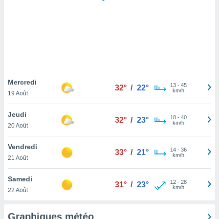
logies
e
s
tez pas
ation de
, vous
z à
à notre
Mercredi
13
-
45
32°
/
22°
km/h
19 Août
.com.
 cas,
Jeudi
18
-
40
us
32°
/
23°
km/h
20 Août
ns que
s
Vendredi
14
-
36
33°
/
21°
ires
km/h
21 Août
urer la
on sur le
Samedi
12
-
28
 seront
31°
/
23°
km/h
22 Août
, et que
ies ne
as
Graphiques météo