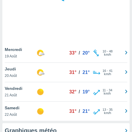
logies
e
s
tez pas
ation de
, vous
z à
à notre
Mercredi
10
-
48
33°
/
20°
km/h
19 Août
.com.
 cas,
Jeudi
16
-
41
us
31°
/
21°
km/h
20 Août
ns que
s
Vendredi
11
-
34
32°
/
19°
ires
km/h
21 Août
urer la
on sur le
Samedi
13
-
35
 seront
31°
/
21°
km/h
22 Août
, et que
ies ne
as
Graphiques météo