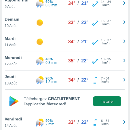
60%
n «
14
-
34
34°
/
21°
0.3 mm
km/h
9 Août
 et
r »,
cédez au
Demain
16
-
37
33°
/
23°
 et vous
km/h
10 Août
z
ation de
Mardi
15
-
37
34°
/
21°
km/h
11 Août
qu'ils
 nous ou
aires,
Mercredi
40%
13
-
35
35°
/
22°
0.3 mm
km/h
12 Août
nt de
t
Jeudi
90%
7
-
34
er le
34°
/
22°
1.3 mm
km/h
13 Août
ement
te, ainsi
Téléchargez
GRATUITEMENT
per un
Installer
l’application
Meteored!
écifique
us
de la
Vendredi
90%
6
-
34
33°
/
22°
 et du
2 mm
km/h
14 Août