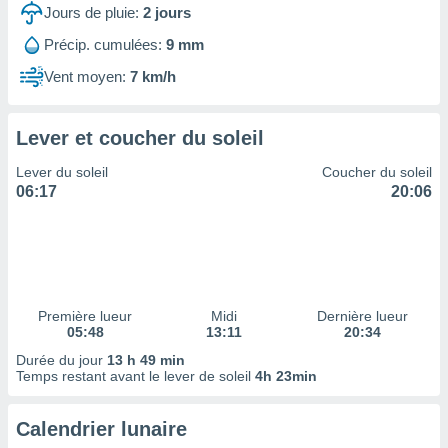
ires
Jours de pluie:
2
jours
ons le
ent des
Précip. cumulées:
9 mm
es
Vent moyen:
7 km/h
 :
et/ou
 à des
Lever et coucher du soleil
ions sur
eil,
Lever du soleil
Coucher du soleil
des
06:17
20:06
limitées
nner la
, créer
ils pour
ité
lisée,
Première lueur
Midi
Dernière lueur
05:48
13:11
20:34
des
our
Durée du jour
13 h 49 min
nner des
Temps restant avant le lever de soleil
4h 23min
és
lisées,
Calendrier lunaire
s profils
enus