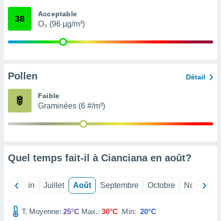
nées
Acceptable
lles sur
38
O₃ (96 µg/m³)
d'un
égitime,
vous
vous
 Pour ce
ous
Pollen
Détail
etirer
Faible
ement
Graminées (6 #/m³)
 opposer
ement
nées à
ment en
 sur «
res
» ou
Quel temps fait-il à Cianciana en
août
?
e
que de
kies
Mai
Juin
Juillet
Août
Septembre
Octobre
Novembre
ite web.
T. Moyenne:
25°C
Max.:
30°C
Mín:
20°C
t nos