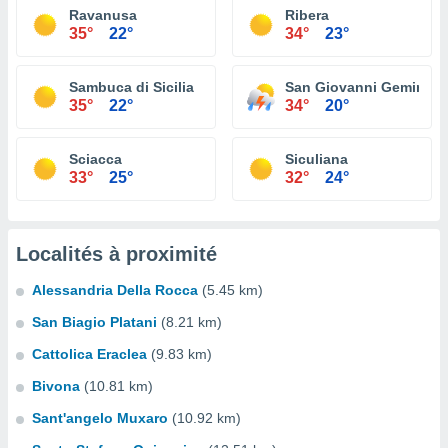
Ravanusa
Ribera
35°
22°
34°
23°
Sambuca di Sicilia
San Giovanni Gemini
35°
22°
34°
20°
Sciacca
Siculiana
33°
25°
32°
24°
Localités à proximité
Alessandria Della Rocca
(5.45 km)
San Biagio Platani
(8.21 km)
Cattolica Eraclea
(9.83 km)
Bivona
(10.81 km)
Sant'angelo Muxaro
(10.92 km)