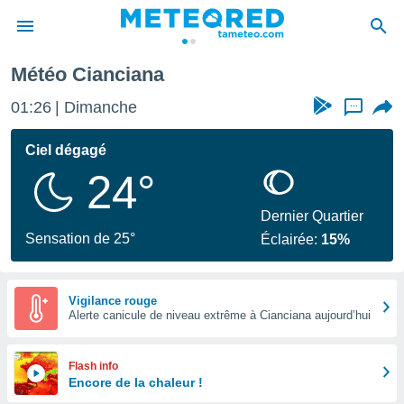
Météo Cianciana
e
ntialité
01:26
Dimanche
...
enu de
o.com
Ciel dégagé
o.com) a
24°
aré par
onnels
Dernier Quartier
arantir
Sensation de 25°
Éclairée:
15%
té des
ions
. Vous
accéder
Vigilance rouge
e en
Alerte canicule de niveau extrême à Cianciana aujourd’hui
 les
s :
Flash info
Encore de la chaleur !
r les