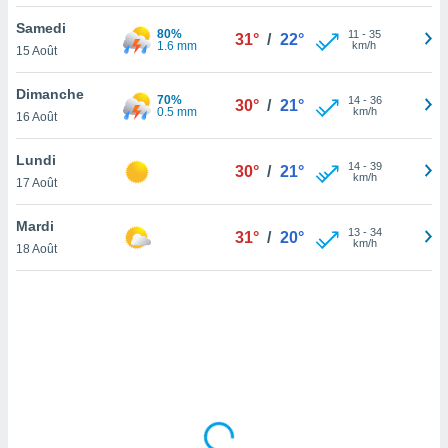
lisé en
Samedi
 de
80%
11
-
35
31°
/
22°
1.6 mm
km/h
15 Août
. Vous
rouver
Dimanche
70%
14
-
36
30°
/
21°
ations
0.5 mm
km/h
16 Août
re
que de
Lundi
kies
14
-
39
30°
/
21°
km/h
17 Août
r votre
ement à
ment en
Mardi
13
-
34
31°
/
20°
sur le
km/h
18 Août
res des
kies
le au
page de
te web.
MENT,
 les