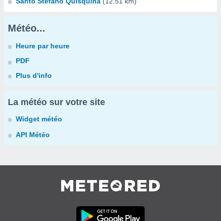
Santo Stefano Quisquina
(12.51 km)
Météo...
Heure par heure
PDF
Plus d'info
La météo sur votre site
Widget météo
API Météo