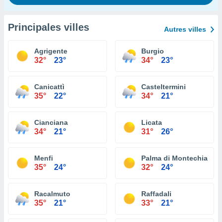
Principales villes
Autres villes
Agrigente
Burgio
32°
23°
34°
23°
Canicattì
Casteltermini
35°
22°
34°
21°
Cianciana
Licata
34°
21°
31°
26°
Menfi
Palma di Montechiaro
35°
24°
32°
24°
Racalmuto
Raffadali
35°
21°
33°
21°