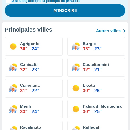
J'ai lu et j'accepte la politique de privacité
Principales villes
Autres villes
Agrigente
Burgio
30°
24°
33°
23°
Canicattì
Casteltermini
32°
23°
32°
21°
Cianciana
Licata
31°
22°
30°
26°
Menfi
Palma di Montechiaro
33°
24°
30°
25°
Racalmuto
Raffadali