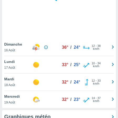
logies
e
s
tez pas
ation de
, vous
z à
à notre
Dimanche
12
-
38
36°
/
24°
km/h
16 Août
.com.
 cas,
Lundi
10
-
34
us
33°
/
25°
km/h
17 Août
ns que
s
Mardi
12
-
33
32°
/
24°
ires
km/h
18 Août
urer la
on sur le
Mercredi
14
-
37
 seront
32°
/
23°
km/h
19 Août
, et que
ies ne
as
Graphiques météo