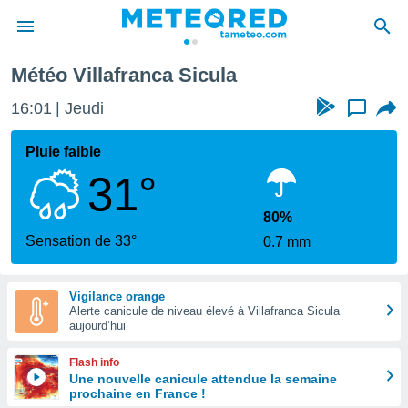
Météo Villafranca Sicula
e
ntialité
16:01
Jeudi
...
enu de
o.com
Pluie faible
o.com) a
31°
aré par
onnels
80%
arantir
Sensation de 33°
0.7 mm
té des
ions
. Vous
Vigilance orange
accéder
Alerte canicule de niveau élevé à Villafranca Sicula
e en
aujourd’hui
 les
Flash info
s :
Une nouvelle canicule attendue la semaine
prochaine en France !
r les