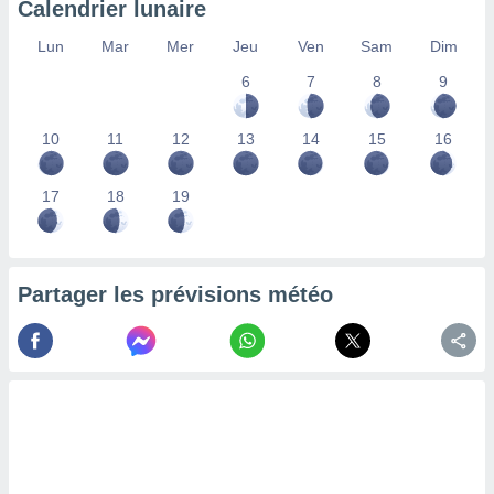
Calendrier lunaire
lisés,
des
Lun
Mar
Mer
Jeu
Ven
Sam
Dim
our
6
7
8
9
nner des
s
lisés,
10
11
12
13
14
15
16
la
ance des
s,
17
18
19
la
ance des
s,
dre les
Partager les prévisions météo
par le
ques ou
inaisons
ées
nt de
tes
,
er et
r les