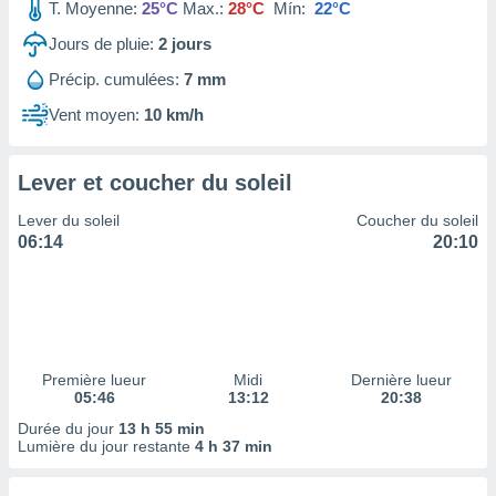
ires
T. Moyenne:
25°C
Max.:
28°C
Mín:
22°C
ons le
Jours de pluie:
2
jours
ent des
es
Précip. cumulées:
7 mm
 :
Vent moyen:
10 km/h
et/ou
 à des
ions sur
eil,
Lever et coucher du soleil
des
Lever du soleil
Coucher du soleil
limitées
06:14
20:10
nner la
, créer
ils pour
ité
lisée,
des
Première lueur
Midi
Dernière lueur
our
05:46
13:12
20:38
nner des
Durée du jour
13 h 55 min
és
Lumière du jour restante
4 h 37 min
lisées,
s profils
enus