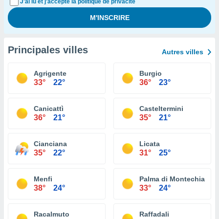
J'ai lu et j'accepte la politique de privacité
Principales villes
Autres villes
Agrigente
Burgio
33°
22°
36°
23°
Canicattì
Casteltermini
36°
21°
35°
21°
Cianciana
Licata
35°
22°
31°
25°
Menfi
Palma di Montechiaro
38°
24°
33°
24°
Racalmuto
Raffadali