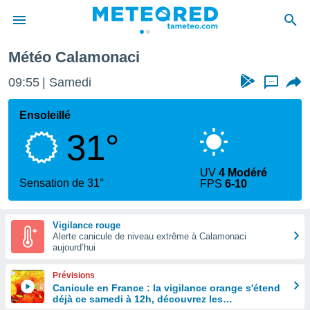
Météo Calamonaci
e
ntialité
09:55
Samedi
...
enu de
o.com
Ensoleillé
o.com) a
31°
aré par
onnels
UV
4 Modéré
arantir
Sensation de 31°
FPS
6-10
té des
ions
. Vous
Vigilance rouge
accéder
Alerte canicule de niveau extrême à Calamonaci
e en
aujourd’hui
 les
Prévisions
s :
Canicule en France : la vigilance orange s'étend
déjà ce samedi à 12h, découvrez les
r les