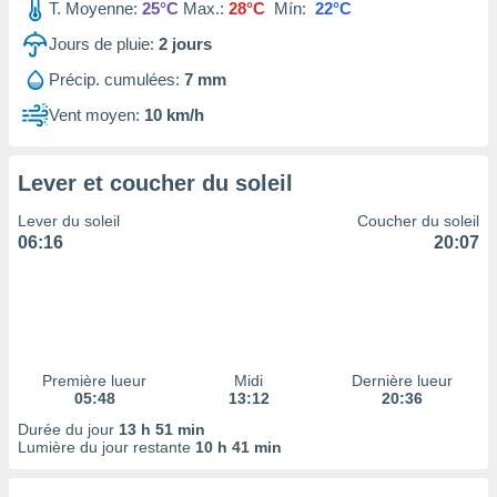
ires
T. Moyenne:
25°C
Max.:
28°C
Mín:
22°C
ons le
Jours de pluie:
2
jours
ent des
es
Précip. cumulées:
7 mm
 :
Vent moyen:
10 km/h
et/ou
 à des
ions sur
eil,
Lever et coucher du soleil
des
Lever du soleil
Coucher du soleil
limitées
06:16
20:07
nner la
, créer
ils pour
ité
lisée,
des
Première lueur
Midi
Dernière lueur
our
05:48
13:12
20:36
nner des
Durée du jour
13 h 51 min
és
Lumière du jour restante
10 h 41 min
lisées,
s profils
enus