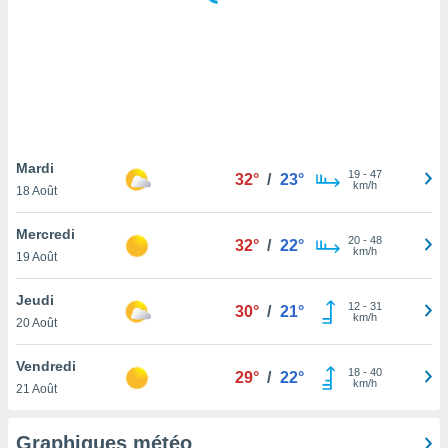
logies
e
s
tez pas
ation de
, vous
z à
à notre
Mardi
19
-
47
32°
/
23°
km/h
18 Août
.com.
 cas,
Mercredi
20
-
48
us
32°
/
22°
km/h
19 Août
ns que
s
Jeudi
12
-
31
30°
/
21°
ires
km/h
20 Août
urer la
on sur le
Vendredi
18
-
40
 seront
29°
/
22°
km/h
21 Août
, et que
ies ne
as
Graphiques météo