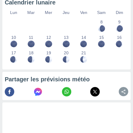
Calendrier lunaire
lisés,
des
Lun
Mar
Mer
Jeu
Ven
Sam
Dim
our
8
9
nner des
s
lisés,
10
11
12
13
14
15
16
la
ance des
s,
17
18
19
20
21
la
ance des
s,
dre les
Partager les prévisions météo
par le
ques ou
inaisons
ées
nt de
tes
,
er et
r les