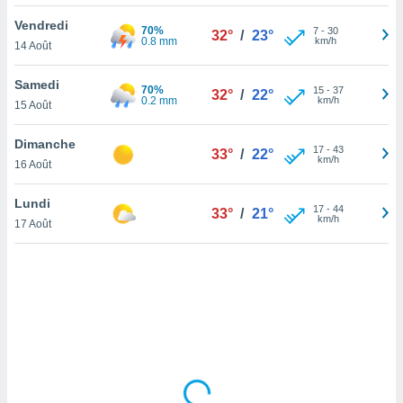
lisé en
Vendredi
 de
70%
7
-
30
32°
/
23°
0.8 mm
km/h
14 Août
. Vous
rouver
Samedi
70%
15
-
37
32°
/
22°
ations
0.2 mm
km/h
15 Août
re
que de
Dimanche
kies
17
-
43
33°
/
22°
km/h
16 Août
r votre
ement à
ment en
Lundi
17
-
44
33°
/
21°
sur le
km/h
17 Août
res des
kies
le au
page de
te web.
MENT,
 les