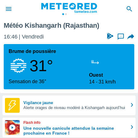
Météo Kishangarh (Rajasthan)
e
ntialité
16:46
Vendredi
...
enu de
o.com
Brume de poussière
o.com) a
31°
aré par
onnels
Ouest
arantir
Sensation de 36°
14
31 km/h
té des
ions
. Vous
accéder
Vigilance jaune
e en
Alerte orages de niveau modéré à Kishangarh aujourd’hui
 les
Flash info
s :
Une nouvelle canicule attendue la semaine
prochaine en France !
r les