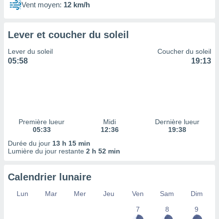
ires
Vent moyen:
12 km/h
ons le
ent des
es
Lever et coucher du soleil
 :
et/ou
Lever du soleil
Coucher du soleil
 à des
05:58
19:13
ions sur
eil,
des
limitées
nner la
Première lueur
Midi
Dernière lueur
, créer
05:33
12:36
19:38
ils pour
Durée du jour
13 h 15 min
ité
Lumière du jour restante
2 h 52 min
lisée,
des
our
Calendrier lunaire
nner des
és
Lun
Mar
Mer
Jeu
Ven
Sam
Dim
lisées,
s profils
7
8
9
enus