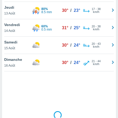
lisé en
Jeudi
 de
80%
17
-
38
30°
/
23°
8.5 mm
km/h
13 Août
. Vous
rouver
Vendredi
60%
20
-
38
31°
/
25°
ations
0.5 mm
km/h
14 Août
re
que de
Samedi
kies
20
-
43
30°
/
24°
km/h
15 Août
r votre
ement à
ment en
Dimanche
21
-
44
30°
/
24°
sur le
km/h
16 Août
res des
kies
le au
page de
te web.
MENT,
 les