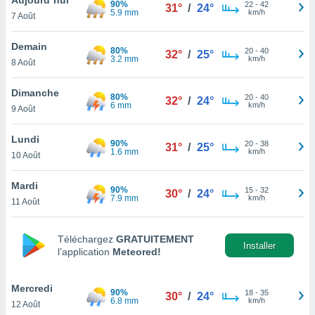
90%
n «
22
-
42
31°
/
24°
5.9 mm
km/h
7 Août
 et
r »,
cédez au
Demain
80%
20
-
40
32°
/
25°
 et vous
3.2 mm
km/h
8 Août
z
ation de
Dimanche
80%
20
-
40
32°
/
24°
6 mm
km/h
9 Août
qu'ils
 nous ou
aires,
Lundi
90%
20
-
38
31°
/
25°
1.6 mm
km/h
10 Août
nt de
t
Mardi
90%
15
-
32
er le
30°
/
24°
7.9 mm
km/h
11 Août
ement
te, ainsi
Téléchargez
GRATUITEMENT
per un
Installer
l’application
Meteored!
écifique
us
de la
Mercredi
90%
18
-
35
30°
/
24°
 et du
6.8 mm
km/h
12 Août