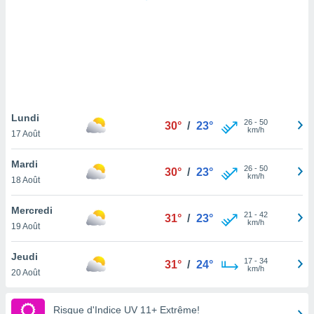
logies
e
s
tez pas
ation de
, vous
z à
à notre
Lundi
26
-
50
30°
/
23°
km/h
17 Août
.com.
 cas,
Mardi
26
-
50
us
30°
/
23°
km/h
18 Août
ns que
s
Mercredi
21
-
42
31°
/
23°
ires
km/h
19 Août
urer la
on sur le
Jeudi
17
-
34
 seront
31°
/
24°
km/h
20 Août
, et que
ies ne
as
Risque d'Indice UV 11+ Extrême!