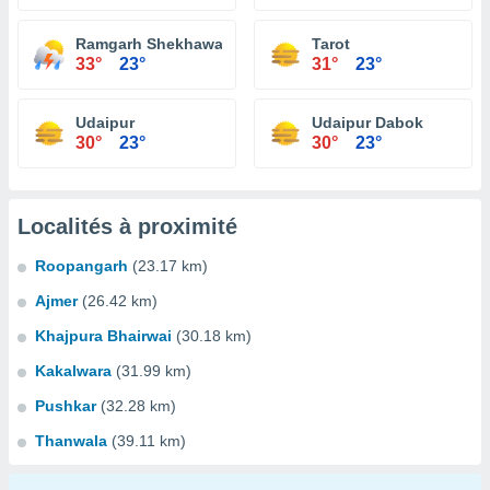
Ramgarh Shekhawati
Tarot
33°
23°
31°
23°
Udaipur
Udaipur Dabok
30°
23°
30°
23°
Localités à proximité
Roopangarh
(23.17 km)
Ajmer
(26.42 km)
Khajpura Bhairwai
(30.18 km)
Kakalwara
(31.99 km)
Pushkar
(32.28 km)
Thanwala
(39.11 km)