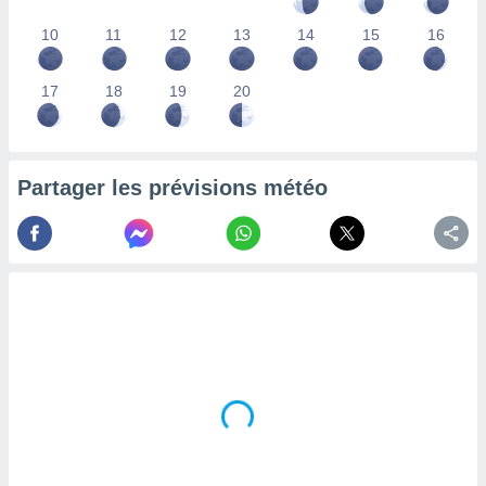
lisés,
10
11
12
13
14
15
16
des
our
nner des
17
18
19
20
s
lisés,
la
ance des
s,
Partager les prévisions météo
la
ance des
s,
dre les
par le
ques ou
inaisons
ées
nt de
tes
,
er et
r les