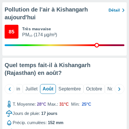
nées
Pollution de l'air à Kishangarh
lles sur
Détail
d'un
aujourd'hui
égitime,
vous
Très mauvaise
vous
85
PM₁₀ (174 µg/m³)
 Pour ce
ous
etirer
ement
 opposer
Quel temps fait-il à Kishangarh
ement
(Rajasthan) en
août
?
nées à
ment en
 sur «
Mai
Juin
Juillet
Août
Septembre
Octobre
Novembre
res
» ou
e
que de
T. Moyenne:
28°C
Max.:
31°C
Mín:
25°C
kies
ite web.
Jours de pluie:
17
jours
Précip. cumulées:
152 mm
t nos