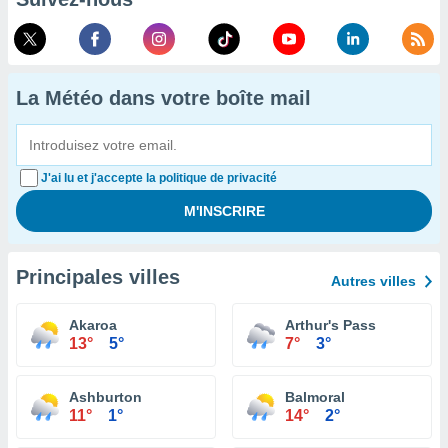
La Météo dans votre boîte mail
J'ai lu et j'accepte la politique de privacité
Principales villes
Autres villes
Akaroa
Arthur's Pass
13°
5°
7°
3°
Ashburton
Balmoral
11°
1°
14°
2°