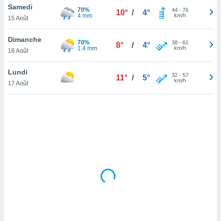
Samedi
lisé en
70%
44
-
76
10°
/
4°
4 mm
km/h
 de
15 Août
. Vous
rouver
Dimanche
70%
38
-
61
8°
/
4°
1.4 mm
km/h
16 Août
ations
re
Lundi
que de
32
-
57
11°
/
5°
km/h
kies
17 Août
r votre
ement à
ment en
sur le
res des
kies
le au
page de
te web.
MENT,
 les