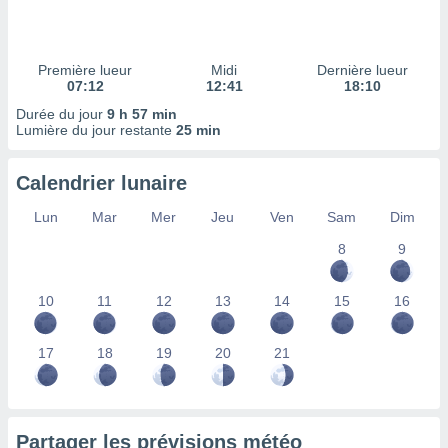
ires
ons le
ent des
es
Première lueur
Midi
Dernière lueur
 :
07:12
12:41
18:10
et/ou
Durée du jour
9 h 57 min
 à des
Lumière du jour restante
25 min
ions sur
eil,
Calendrier lunaire
des
limitées
Lun
Mar
Mer
Jeu
Ven
Sam
Dim
nner la
8
9
, créer
ils pour
ité
10
11
12
13
14
15
16
lisée,
des
our
17
18
19
20
21
nner des
és
lisées,
s profils
Partager les prévisions météo
enus