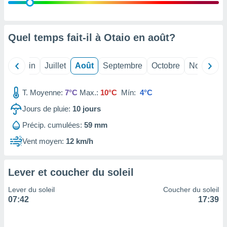
nées
lles sur
d'un
égitime,
Quel temps fait-il à Otaio en
août
?
vous
vous
 Pour ce
Mai
Juin
Juillet
Août
Septembre
Octobre
Novembre
ous
etirer
T. Moyenne:
7°C
Max.:
10°C
Mín:
4°C
ement
Jours de pluie:
10
jours
 opposer
ement
Précip. cumulées:
59 mm
nées à
ment en
Vent moyen:
12 km/h
 sur «
res
» ou
e
Lever et coucher du soleil
que de
kies
Lever du soleil
Coucher du soleil
ite web.
07:42
17:39
t nos