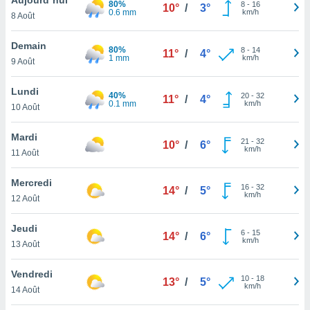
80%
n «
8
-
16
10°
/
3°
0.6 mm
km/h
8 Août
 et
r »,
cédez au
Demain
80%
8
-
14
11°
/
4°
 et vous
1 mm
km/h
9 Août
z
ation de
Lundi
40%
20
-
32
11°
/
4°
0.1 mm
km/h
10 Août
qu'ils
 nous ou
aires,
Mardi
21
-
32
10°
/
6°
km/h
11 Août
nt de
t
Mercredi
16
-
32
er le
14°
/
5°
km/h
12 Août
ement
te, ainsi
Jeudi
6
-
15
14°
/
6°
km/h
per un
13 Août
écifique
us
Vendredi
10
-
18
de la
13°
/
5°
km/h
14 Août
 et du