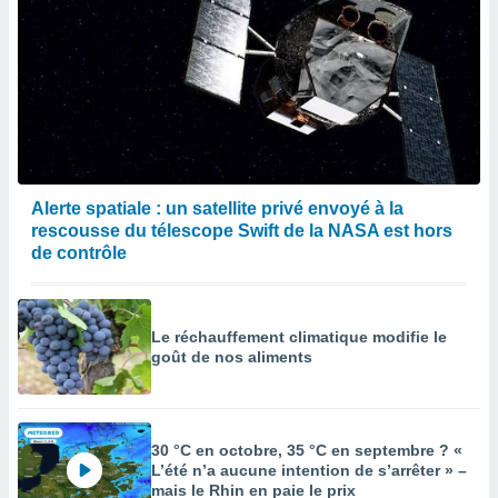
Alerte spatiale : un satellite privé envoyé à la
rescousse du télescope Swift de la NASA est hors
de contrôle
Le réchauffement climatique modifie le
goût de nos aliments
30 °C en octobre, 35 °C en septembre ? «
L’été n’a aucune intention de s’arrêter » –
mais le Rhin en paie le prix