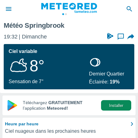
ok
Météo Springbrook
e
ntialité
19:32
Dimanche
...
enu de
o.com
Ciel variable
o.com) a
8°
aré par
onnels
Dernier Quartier
arantir
Sensation de 7°
Éclairée:
19%
té des
ions
. Vous
accéder
Téléchargez
GRATUITEMENT
Installer
e en
l’application
Meteored!
 les
Heure par heure
s :
Ciel nuageux dans les prochaines heures
r les