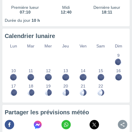
ires
ons le
Première lueur
Midi
Dernière lueur
ent des
07:10
12:40
18:11
es
Durée du jour
10 h
 :
et/ou
Calendrier lunaire
 à des
ions sur
Lun
Mar
Mer
Jeu
Ven
Sam
Dim
eil,
des
9
limitées
nner la
10
11
12
13
14
15
16
, créer
ils pour
17
18
19
20
21
22
ité
lisée,
des
our
nner des
Partager les prévisions météo
és
lisées,
s profils
enus