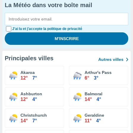
La Météo dans votre boîte mail
J'ai lu et j'accepte la politique de privacité
Principales villes
Autres villes
Akaroa
Arthur's Pass
12°
7°
6°
3°
Ashburton
Balmoral
12°
4°
14°
4°
Christchurch
Geraldine
14°
7°
11°
4°