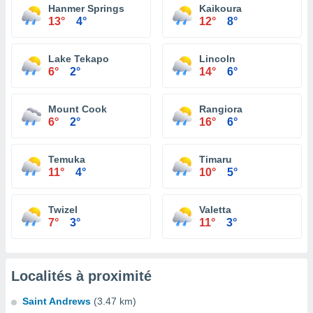
Hanmer Springs
Kaikoura
13°
4°
12°
8°
Lake Tekapo
Lincoln
6°
2°
14°
6°
Mount Cook
Rangiora
6°
2°
16°
6°
Temuka
Timaru
11°
4°
10°
5°
Twizel
Valetta
7°
3°
11°
3°
Localités à proximité
Saint Andrews
(3.47 km)