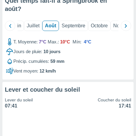
Quel temps fait-il à Springbrook en
nées
août
?
lles sur
d'un
égitime,
Mai
Juin
Juillet
Août
Septembre
Octobre
Novembre
vous
vous
 Pour ce
T. Moyenne:
7°C
Max.:
10°C
Mín:
4°C
ous
etirer
Jours de pluie:
10
jours
Précip. cumulées:
59 mm
ement
 opposer
Vent moyen:
12 km/h
ement
nées à
ment en
Lever et coucher du soleil
 sur «
res
» ou
Lever du soleil
Coucher du soleil
e
07:41
17:41
que de
kies
ite web.
t nos