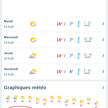
logies
e
s
Mardi
tez pas
7
-
23
16°
/
7°
km/h
ation de
18 Août
, vous
z à
Mercredi
10
-
26
18°
/
7°
à notre
km/h
19 Août
.com.
Jeudi
 cas,
11
-
30
14°
/
7°
km/h
us
20 Août
ns que
s
Vendredi
8
-
21
16°
/
6°
km/h
21 Août
ires
urer la
on sur le
Graphiques météo
 seront
, et que
ies ne
24°
24°
23°
21°
22°
21°
19°
as
18°
18°
18°
16°
16°
14°