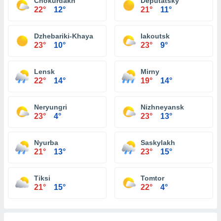
Chokurdakh
Deputatsky
22°
12°
21°
11°
Dzhebariki-Khaya
Iakoutsk
23°
10°
23°
9°
Lensk
Mirny
22°
14°
19°
14°
Neryungri
Nizhneyansk
23°
4°
23°
13°
Nyurba
Saskylakh
21°
13°
23°
15°
Tiksi
Tomtor
21°
15°
22°
4°