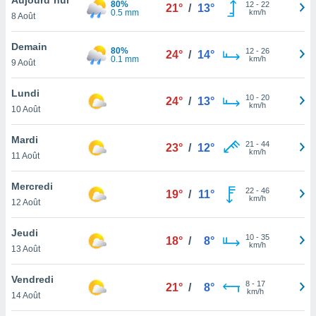
80%
n «
12
-
22
21°
/
13°
0.5 mm
km/h
8 Août
 et
r »,
cédez au
Demain
80%
12
-
26
24°
/
14°
 et vous
0.1 mm
km/h
9 Août
z
ation de
Lundi
10
-
20
24°
/
13°
km/h
10 Août
qu'ils
 nous ou
aires,
Mardi
21
-
44
23°
/
12°
km/h
11 Août
nt de
t
Mercredi
22
-
46
er le
19°
/
11°
km/h
12 Août
ement
te, ainsi
Jeudi
10
-
35
18°
/
8°
km/h
per un
13 Août
écifique
us
Vendredi
8
-
17
de la
21°
/
8°
km/h
14 Août
 et du