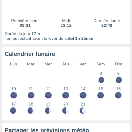
ires
ons le
ent des
es
Première lueur
Midi
Dernière lueur
 :
03:31
13:12
22:49
et/ou
Durée du jour
17 h
 à des
Temps restant avant le lever de soleil
1h 25min
ions sur
eil,
Calendrier lunaire
des
limitées
Lun
Mar
Mer
Jeu
Ven
Sam
Dim
nner la
8
9
, créer
ils pour
ité
10
11
12
13
14
15
16
lisée,
des
our
17
18
19
20
21
nner des
és
lisées,
s profils
Partager les prévisions météo
enus