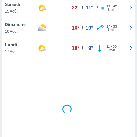
Samedi
lisé en
19
-
42
22°
/
11°
km/h
 de
15 Août
. Vous
rouver
Dimanche
17
-
33
16°
/
10°
km/h
16 Août
ations
re
Lundi
que de
11
-
30
18°
/
9°
km/h
kies
17 Août
r votre
ement à
ment en
sur le
res des
kies
le au
page de
te web.
MENT,
 les