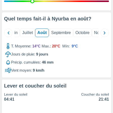
nées
lles sur
d'un
égitime,
Quel temps fait-il à Nyurba en
août
?
vous
vous
 Pour ce
Mai
Juin
Juillet
Août
Septembre
Octobre
Novembre
ous
etirer
T. Moyenne:
14°C
Max.:
20°C
Mín:
9°C
ement
Jours de pluie:
9
jours
 opposer
ement
Précip. cumulées:
46 mm
nées à
ment en
Vent moyen:
9 km/h
 sur «
res
» ou
e
Lever et coucher du soleil
que de
kies
Lever du soleil
Coucher du soleil
ite web.
04:41
21:41
t nos