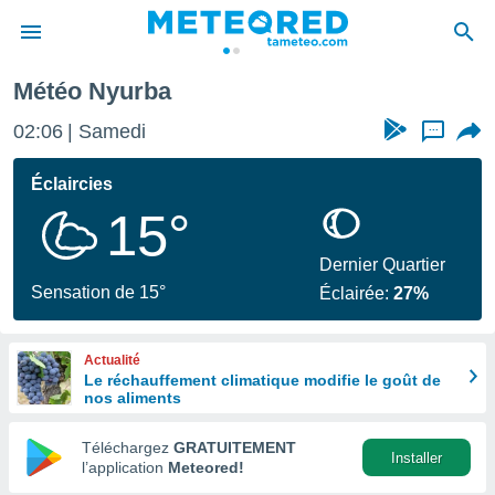
Météo Nyurba
e
ntialité
02:06
Samedi
...
enu de
o.com
Éclaircies
o.com) a
15°
aré par
onnels
Dernier Quartier
arantir
Sensation de 15°
Éclairée:
27%
té des
ions
. Vous
Actualité
accéder
Le réchauffement climatique modifie le goût de
e en
nos aliments
 les
Téléchargez
GRATUITEMENT
s :
Installer
l’application
Meteored!
r les